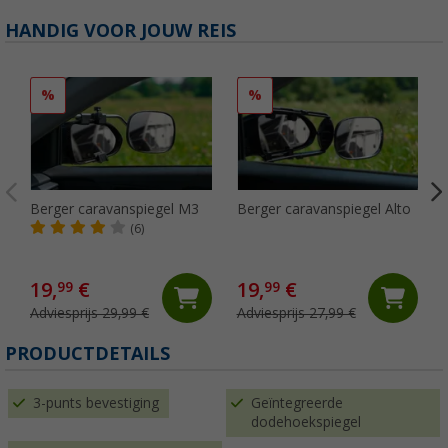
HANDIG VOOR JOUW REIS
%
%
Berger caravanspiegel M3
Berger caravanspiegel Alto
(6)
19,
€
19,
€
99
99
Adviesprijs 29,99 €
Adviesprijs 27,99 €
PRODUCTDETAILS
3-punts bevestiging
Geïntegreerde
dodehoekspiegel