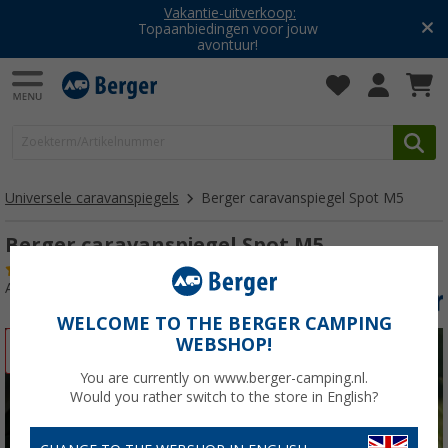
Vakantie-uitverkoop:
Topaanbiedingen voor jouw
avontuur!
Universele caravanspiegels
Berger caravanspiegel Spot M5
Berger caravanspiegel Spot M5
(3)
Artikelnr: 598627
WELCOME TO THE BERGER CAMPING
WEBSHOP!
-28%
You are currently on www.berger-camping.nl.
Would you rather switch to the store in English?