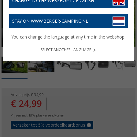
CHANGE TO THE WEBSHOP IN ENGLISH
STAY ON WWW.BERGER-CAMPING.NL
You can change the language at any time in the webshop.
SELECT ANOTHER LANGUAGE
Adviesprijs
€ 34,99
€ 24,99
Prijzen incl. BTW
plus verzendkosten
Verzeker tot 5% voordeelkaartbonus