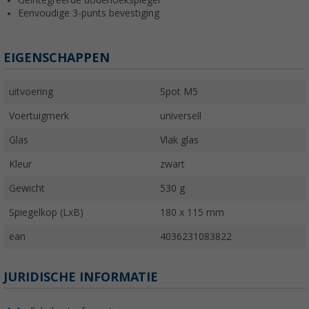
Geïntegreerde dodehoekspiegel
Eenvoudige 3-punts bevestiging
EIGENSCHAPPEN
uitvoering
Spot M5
Voertuigmerk
universell
Glas
Vlak glas
Kleur
zwart
Gewicht
530 g
Spiegelkop (LxB)
180 x 115 mm
ean
4036231083822
JURIDISCHE INFORMATIE