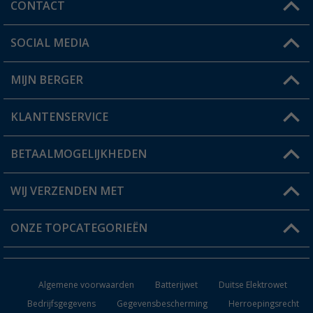
CONTACT
SOCIAL MEDIA
Een vraag?
MIJN BERGER
Winkel vinden
KLANTENSERVICE
Mijn account
Status bestelling
BETAALMOGELIJKHEDEN
FAQ & Contact
Berger voordeelkaart
Verzendinformatie
WIJ VERZENDEN MET
Verlanglijstje
Retourneren
ONZE TOPCATEGORIEËN
Catalogus
Camper en caravan accessoires
Dealer worden
Algemene voorwaarden
Batterijwet
Duitse Elektrowet
Keukenaccessoires
Bedrijfsgegevens
Gegevensbescherming
Herroepingsrecht