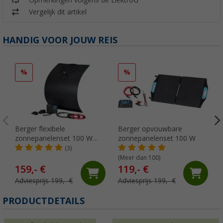
Opmerkingen volgens de ElektroG
Vergelijk dit artikel
HANDIG VOOR JOUW REIS
%
%
Berger flexibele
Berger opvouwbare
zonnepanelenset 100 W
zonnepanelenset 100 W
compleet systeem Deluxe
(3)
Flex
(Meer dan 100)
159,- €
119,- €
Adviesprijs 199,- €
Adviesprijs 199,- €
PRODUCTDETAILS