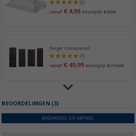
(2)
€ 4,99
vanaf
Adviesprijs
€ 6,99
Berger zonnepaneel
(7)
€ 49,99
vanaf
Adviesprijs
€ 119,00
Berger Y-connectorkabel
BEOORDELINGEN
(3)
(8)
€ 9,99
BEOORDEEL DIT ARTIKEL
Adviesprijs
€ 12,99