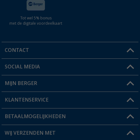
Tot wel 5% bonus
met de digitale voordeelkaart
CONTACT
SOCIAL MEDIA
Een vraag?
MIJN BERGER
Winkel vinden
KLANTENSERVICE
Mijn account
Status bestelling
BETAALMOGELIJKHEDEN
FAQ & Contact
Berger voordeelkaart
Verzendinformatie
WIJ VERZENDEN MET