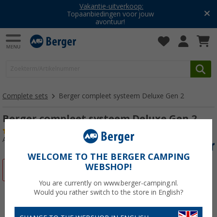
Vakantie-uitverkoop:
Topaanbiedingen voor jouw
avontuur!
Complete sets
Berger compleet systeem Deluxe Gen 2
Berger compleet systeem Deluxe Gen 2
(3)
Artikelnr: 173593
WELCOME TO THE BERGER CAMPING
WEBSHOP!
-21%
You are currently on www.berger-camping.nl.
Would you rather switch to the store in English?