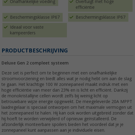
Onafhankelijke voeding
Overtuigt met hoge
efficiëntie
Beschermingsklasse IP67
Beschermingsklasse IP67
Ideaal voor vaste
kampeerders
PRODUCTBESCHRIJVING
Deluxe Gen 2 compleet systeem
Deze set is perfect om te beginnen met een onafhankelijke
stroomvoorziening en biedt alles wat je nodig hebt om aan de slag
te gaan. Het krachtige 100 W zonnepaneel maakt indruk met een
hoge efficiëntie van meer dan 23% en is licht en efficiënt. Dankzij
de monokristallijne cellen wordt zelfs bij weinig licht op
betrouwbare wijze energie opgewekt. De meegeleverde 20A MPPT
laadregelaar is speciaal ontworpen om het maximale vermogen uit
het zonnepaneel te halen. Hij kan ook worden uitgebreid zonder dat
hij hoeft te worden verwijderd of opnieuw geïnstalleerd. De
afzonderlijk monteerbare spoilers bieden het voordeel dat je je
zonnepaneel kunt aanpassen aan je individuele eisen.