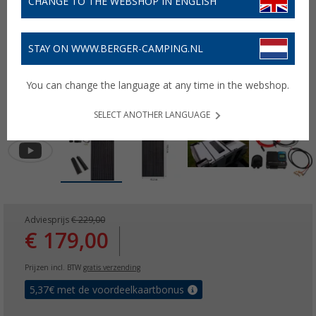
CHANGE TO THE WEBSHOP IN ENGLISH
STAY ON WWW.BERGER-CAMPING.NL
You can change the language at any time in the webshop.
SELECT ANOTHER LANGUAGE
Adviesprijs
€ 229,00
€ 179,00
Prijzen incl. BTW
gratis verzending
5,37
€ met de voordeelkaartbonus