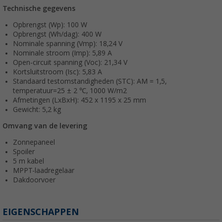
Technische gegevens
Opbrengst (Wp): 100 W
Opbrengst (Wh/dag): 400 W
Nominale spanning (Vmp): 18,24 V
Nominale stroom (Imp): 5,89 A
Open-circuit spanning (Voc): 21,34 V
Kortsluitstroom (Isc): 5,83 A
Standaard testomstandigheden (STC): AM = 1,5,
temperatuur=25 ± 2 ℃, 1000 W/m2
Afmetingen (LxBxH): 452 x 1195 x 25 mm
Gewicht: 5,2 kg
Omvang van de levering
Zonnepaneel
Spoiler
5 m kabel
MPPT-laadregelaar
Dakdoorvoer
EIGENSCHAPPEN