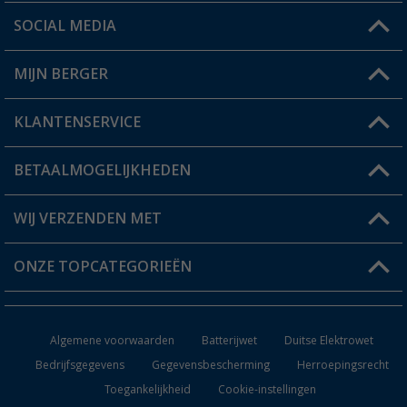
SOCIAL MEDIA
Een vraag?
MIJN BERGER
Winkel vinden
KLANTENSERVICE
Mijn account
Status bestelling
BETAALMOGELIJKHEDEN
FAQ & Contact
Berger voordeelkaart
Verzendinformatie
WIJ VERZENDEN MET
Verlanglijstje
Retourneren
ONZE TOPCATEGORIEËN
Catalogus
Camper en caravan accessoires
Dealer worden
Algemene voorwaarden
Batterijwet
Duitse Elektrowet
Keukenaccessoires
Bedrijfsgegevens
Gegevensbescherming
Herroepingsrecht
Toegankelijkheid
Cookie-instellingen
Campingmeubilair