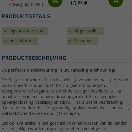
15,
€
99
Adviesprijs 11,99 €
(
PRODUCTDETAILS
Opvouwbare vloer
Hoge kwaliteit
Vuilafstotend
Scheurvast
PRODUCTBESCHRIJVING
De perfecte ondersteuning in uw campinghuishouding!
De Berger vouwdoos Culina is snel uitgevouwen en past perfect in
uw kampeerhuishouding. Of het nu gaat om opbergen,
transporteren of organiseren, met de stevige vouwdoos Culina
houdt u alles in een handomdraai opgeruimd. Een eigentijdse
opbergoplossing, veelzijdig en stijlvol. Het is uiterst veerkrachtig,
duurzaam en door het hoogwaardige polyesterweefsel scheurvast,
waterafstotend en eenvoudig te reinigen.
Let op:
Het artikel is niet geschikt voor het wassen van de handen.
Het artikel kan worden afgeveegd met een vochtige doek.