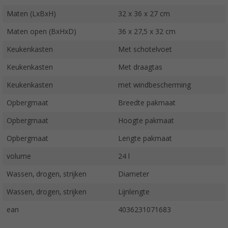
Maten (LxBxH)
32 x 36 x 27 cm
Maten open (BxHxD)
36 x 27,5 x 32 cm
Keukenkasten
Met schotelvoet
Keukenkasten
Met draagtas
Keukenkasten
met windbescherming
Opbergmaat
Breedte pakmaat
Opbergmaat
Hoogte pakmaat
Opbergmaat
Lengte pakmaat
volume
24 l
Wassen, drogen, strijken
Diameter
Wassen, drogen, strijken
Lijnlengte
ean
4036231071683