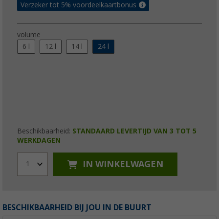
Verzeker tot 5% voordeelkaartbonus
volume
6 l
12 l
14 l
24 l
Beschikbaarheid:
STANDAARD LEVERTIJD VAN 3 TOT 5
WERKDAGEN
IN WINKELWAGEN
1
BESCHIKBAARHEID BIJ JOU IN DE BUURT