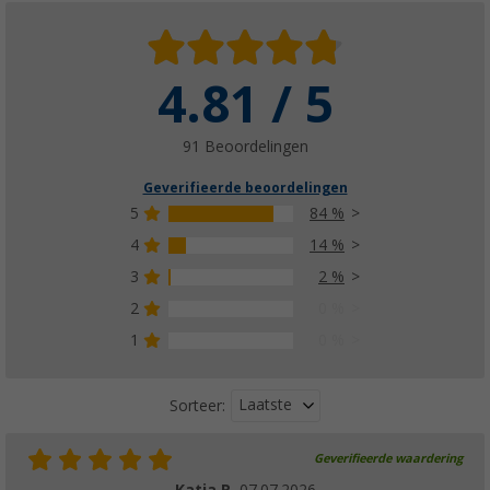
4.81 / 5
Berger dakhaakstang (voortentstang)
(
Over
100)
€ 25,99
91 Beoordelingen
vanaf
Adviesprijs
€ 28,99
Geverifieerde beoordelingen
5
84 %
4
14 %
3
2 %
Berger verticale steun / stormstang - alumi
(46)
2
0 %
€ 28,99
1
0 %
vanaf
Adviesprijs
€ 31,99
Laatste
Sorteer:
Geverifieerde waardering
Berger trekstang / nokstok telescopisch al