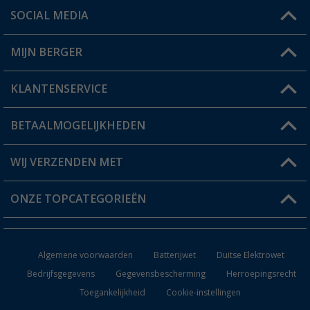
SOCIAL MEDIA
Een vraag?
MIJN BERGER
Winkel vinden
KLANTENSERVICE
Mijn account
Status bestelling
BETAALMOGELIJKHEDEN
FAQ & Contact
Berger voordeelkaart
Verzendinformatie
WIJ VERZENDEN MET
Verlanglijstje
Retourneren
ONZE TOPCATEGORIEËN
Catalogus
Camper en caravan accessoires
Dealer worden
Algemene voorwaarden
Batterijwet
Duitse Elektrowet
Keukenaccessoires
Bedrijfsgegevens
Gegevensbescherming
Herroepingsrecht
Toegankelijkheid
Cookie-instellingen
Campingmeubilair