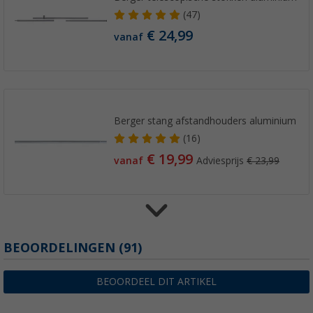
(47)
€ 24,99
vanaf
Berger stang afstandhouders aluminium
(16)
€ 19,99
vanaf
Adviesprijs
€ 23,99
Dakstangen met vederstaal uiteinde
BEOORDELINGEN
(91)
(3)
€ 40,99
BEOORDEEL DIT ARTIKEL