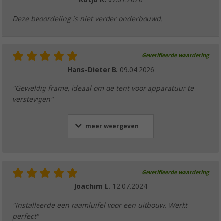
Katja R.
07.07.2026
(52)
€ 25,99
Deze beoordeling is niet verder onderbouwd.
vanaf
Geverifieerde waardering
Hans-Dieter B.
09.04.2026
"Geweldig frame, ideaal om de tent voor apparatuur te
verstevigen"
meer weergeven
Geverifieerde waardering
Joachim L.
12.07.2024
"Installeerde een raamluifel voor een uitbouw. Werkt
perfect"