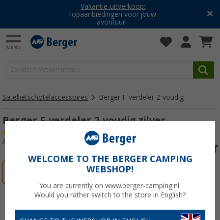
Vakantie-uitverkoop:
Topaanbiedingen voor jouw
avontuur!
Satellietschotelaccessoires
Berger F-verdeler 2-voudig
Berger F-verdeler 2-voudig zilver
(9)
Artikelnr: 281410
WELCOME TO THE BERGER CAMPING
WEBSHOP!
-13%
You are currently on www.berger-camping.nl.
Would you rather switch to the store in English?