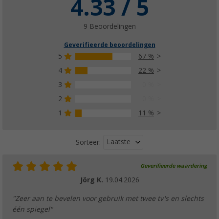
4.33 / 5
(2)
€ 9,99
9 Beoordelingen
Adviesprijs
€ 12,99
Geverifieerde beoordelingen
5
67 %
4
22 %
3
0 %
Berger coaxiale satellietkabel (per meter)
2
0 %
€ 2,99
Adviesprijs
€ 3,99
1
11 %
Laatste
Sorteer:
Geverifieerde waardering
InnTec coaxiale sat aansluitkabel 90dB
Jörg K.
19.04.2026
(1)
€ 8,99
"Zeer aan te bevelen voor gebruik met twee tv's en slechts
vanaf
Adviesprijs
€ 9,99
één spiegel"