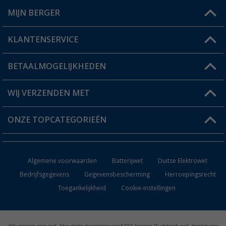
MIJN BERGER
Winkel vinden
KLANTENSERVICE
Mijn account
Status bestelling
BETAALMOGELIJKHEDEN
FAQ & Contact
Berger voordeelkaart
Verzendinformatie
WIJ VERZENDEN MET
Verlanglijstje
Retourneren
ONZE TOPCATEGORIEËN
Catalogus
Camper en caravan accessoires
Dealer worden
Algemene voorwaarden
Batterijwet
Duitse Elektrowet
Keukenaccessoires
Bedrijfsgegevens
Gegevensbescherming
Herroepingsrecht
Toegankelijkheid
Cookie-instellingen
Campingmeubilair
Campingtoiletten