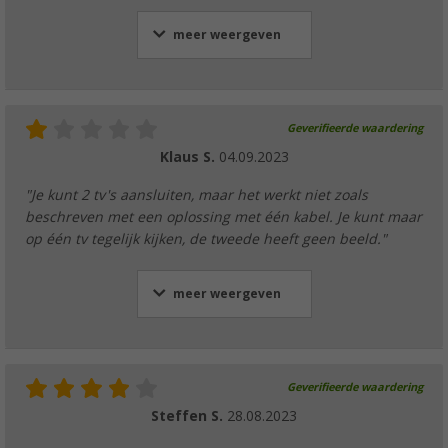
meer weergeven
InnTec coaxiaal satellietvenster doorvoer
(18)
Geverifieerde waardering
€ 2,99
€ 5,99
Klaus S.
04.09.2023
"Je kunt 2 tv's aansluiten, maar het werkt niet zoals
beschreven met een oplossing met één kabel. Je kunt maar
op één tv tegelijk kijken, de tweede heeft geen beeld."
meer weergeven
Geverifieerde waardering
Steffen S.
28.08.2023