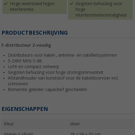
Hoge weerstand tegen
Gegoten behuizing voor
interferentie
hoge
interferentiebestendigheid
PRODUCTBESCHRIJVING
F-distributeur 2-voudig
Distributeurs voor kabel-, antenne- en satellietsystemen
5-2400 MHz 5 dB
Licht en compact ontwerp
Gegoten behuizing voor hoge storingsimmuniteit
Afstandhouder van kunststof voor de kabeldoorvoer incl.
schroeven
Binnenste geleider capacitief gescheiden
EIGENSCHAPPEN
Kleur
zilver
Maten (LxBxH)
28 x 58 x 55 cm