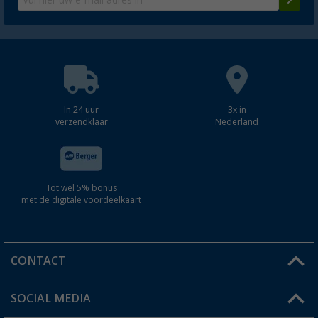
In 24 uur
3x in
verzendklaar
Nederland
Tot wel 5% bonus
met de digitale voordeelkaart
CONTACT
SOCIAL MEDIA
Een vraag?