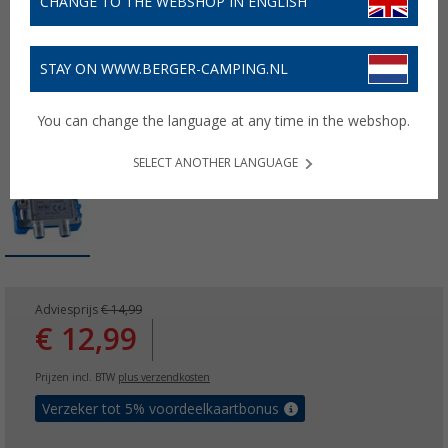
CHANGE TO THE WEBSHOP IN ENGLISH
STAY ON WWW.BERGER-CAMPING.NL
You can change the language at any time in the webshop.
SELECT ANOTHER LANGUAGE
Adviesprijs
€ 14,99
€ 12,99
Prijzen incl. BTW
plus verzendkosten
Verzeker tot 5% voordeelkaartbonus