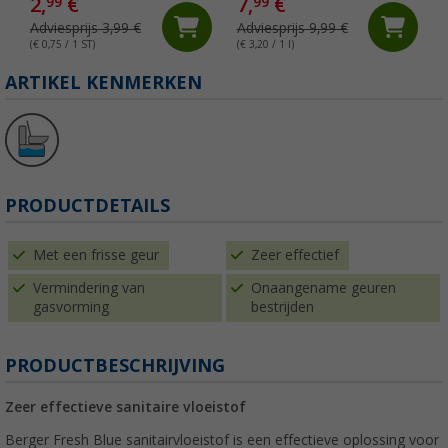
2,
€
7,
€
99
99
Adviesprijs 3,99 €
Adviesprijs 9,99 €
(€ 0,75 / 1 ST)
(€ 3,20 / 1 l)
(
ARTIKEL KENMERKEN
PRODUCTDETAILS
Met een frisse geur
Zeer effectief
Vermindering van
Onaangename geuren
gasvorming
bestrijden
PRODUCTBESCHRIJVING
Zeer effectieve sanitaire vloeistof
Berger Fresh Blue sanitairvloeistof is een effectieve oplossing voor