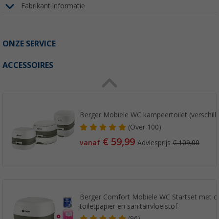
Fabrikant informatie
ONZE SERVICE
ACCESSOIRES
Berger Mobiele WC kampeertoilet (verschil
(
Over
100)
€ 59,99
vanaf
Adviesprijs
€ 109,00
Berger Comfort Mobiele WC Startset met ca
toiletpapier en sanitairvloeistof
(96)