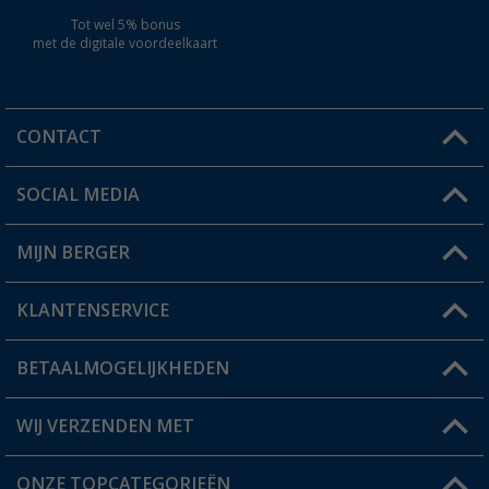
Tot wel 5% bonus
met de digitale voordeelkaart
CONTACT
SOCIAL MEDIA
Een vraag?
MIJN BERGER
Winkel vinden
KLANTENSERVICE
Mijn account
Status bestelling
BETAALMOGELIJKHEDEN
FAQ & Contact
Berger voordeelkaart
Verzendinformatie
WIJ VERZENDEN MET
Verlanglijstje
Retourneren
ONZE TOPCATEGORIEËN