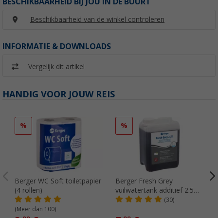
BESCHIKBAARHEID BIJ JOU IN DE BUURT
Beschikbaarheid van de winkel controleren
INFORMATIE & DOWNLOADS
Vergelijk dit artikel
HANDIG VOOR JOUW REIS
%
%
Berger WC Soft toiletpapier
Berger Fresh Grey
(4 rollen)
vuilwatertank additief 2.5
liter
(30)
(Meer dan 100)