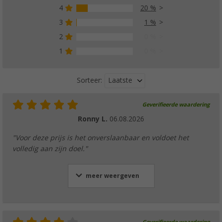
4
20 %
Berger sanitair set 3-delig incl. Fresh Blue 2
3
1 %
2.5 l + WC Soft toiletpapier
2
0 %
(35)
1
0 %
€ 16,50
Adviesprijs
€ 23,99
Laatste
Sorteer:
Geverifieerde waardering
Berger vulpot met flexibele schenktuit 13 lit
Ronny L.
06.08.2026
(
Over
100)
€ 19,99
"Voor deze prijs is het onverslaanbaar en voldoet het
Adviesprijs
€ 29,99
volledig aan zijn doel."
meer weergeven
Thetford porta potti 335 draagbaar camping
(52)