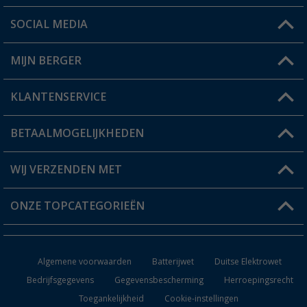
SOCIAL MEDIA
Een vraag?
MIJN BERGER
Winkel vinden
KLANTENSERVICE
Mijn account
Status bestelling
BETAALMOGELIJKHEDEN
FAQ & Contact
Berger voordeelkaart
Verzendinformatie
WIJ VERZENDEN MET
Verlanglijstje
Retourneren
ONZE TOPCATEGORIEËN
Catalogus
Camper en caravan accessoires
Dealer worden
Algemene voorwaarden
Batterijwet
Duitse Elektrowet
Keukenaccessoires
Bedrijfsgegevens
Gegevensbescherming
Herroepingsrecht
Toegankelijkheid
Cookie-instellingen
Campingmeubilair