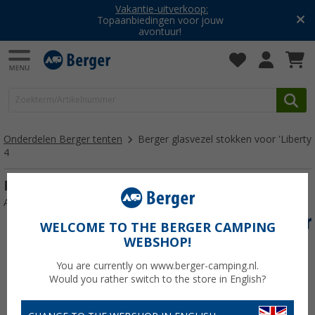
Vakantie-uitverkoop:
Topaanbiedingen voor jouw
avontuur!
Onderdelen Berger tenten
Berger glasvezel stokken voor 'Liberty
4
Berger glasvezel stokken voor 'Liberty 4
Artikelnr: FiberglasgestaengeLiberty4121053
WELCOME TO THE BERGER CAMPING
WEBSHOP!
You are currently on www.berger-camping.nl.
Would you rather switch to the store in English?