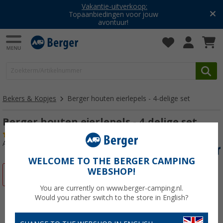
Vakantie-uitverkoop:
Topaanbiedingen voor jouw
avontuur!
Bekers & Kopjes
Berger houten eierlepels - 4-delige set
Berger houten eierlepels - 4-delige set
(30)
Artikelnr: 493250
WELCOME TO THE BERGER CAMPING
WEBSHOP!
-57%
You are currently on www.berger-camping.nl.
Would you rather switch to the store in English?