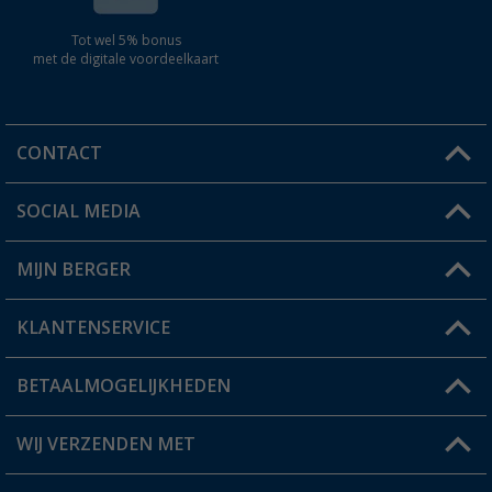
Tot wel 5% bonus
met de digitale voordeelkaart
CONTACT
SOCIAL MEDIA
Een vraag?
MIJN BERGER
Winkel vinden
KLANTENSERVICE
Mijn account
Status bestelling
BETAALMOGELIJKHEDEN
FAQ & Contact
Berger voordeelkaart
Verzendinformatie
WIJ VERZENDEN MET
Verlanglijstje
Retourneren