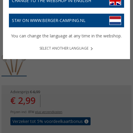
CHANGE TO THE WEBSHOP IN ENGLISH
STAY ON WWW.BERGER-CAMPING.NL
You can change the language at any time in the webshop.
SELECT ANOTHER LANGUAGE
Adviesprijs
€ 6,99
€ 2,99
Prijzen incl. BTW
plus verzendkosten
Verzeker tot 5% voordeelkaartbonus