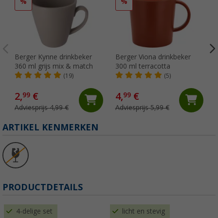
%
%
Berger Kynne drinkbeker
Berger Viona drinkbeker
360 ml grijs mix & match
300 ml terracotta
(19)
(5)
2,
€
4,
€
99
99
Adviesprijs 4,99 €
Adviesprijs 5,99 €
ARTIKEL KENMERKEN
PRODUCTDETAILS
4-delige set
licht en stevig