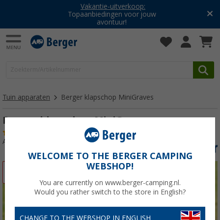
Vakantie-uitverkoop:
Topaanbiedingen voor jouw
avontuur!
Tuin apparaten
Berger klapschop MiniGraves
Berger klapschop MiniGraves
(10)
Artikelnr: 746022
WELCOME TO THE BERGER CAMPING
WEBSHOP!
-37%
You are currently on www.berger-camping.nl.
Would you rather switch to the store in English?
CHANGE TO THE WEBSHOP IN ENGLISH