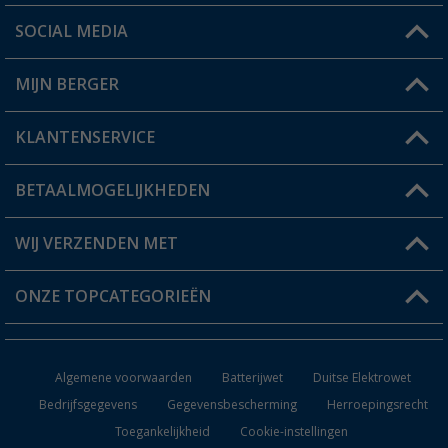
SOCIAL MEDIA
Een vraag?
MIJN BERGER
Winkel vinden
KLANTENSERVICE
Mijn account
Status bestelling
BETAALMOGELIJKHEDEN
FAQ & Contact
Berger voordeelkaart
Verzendinformatie
WIJ VERZENDEN MET
Verlanglijstje
Retourneren
ONZE TOPCATEGORIEËN
Catalogus
Camper en caravan accessoires
Dealer worden
Algemene voorwaarden
Batterijwet
Duitse Elektrowet
Keukenaccessoires
Bedrijfsgegevens
Gegevensbescherming
Herroepingsrecht
Toegankelijkheid
Cookie-instellingen
Campingmeubilair