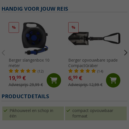
HANDIG VOOR JOUW REIS
%
%
Berger slangenbox 10
Berger opvouwbare spade
meter
CompactGräber
(12)
(14)
19,
€
6,
€
99
99
Adviesprijs 29,99 €
Adviesprijs 12,99 €
PRODUCTDETAILS
Pikhouweel en schop in
compact opvouwbaar
één
formaat