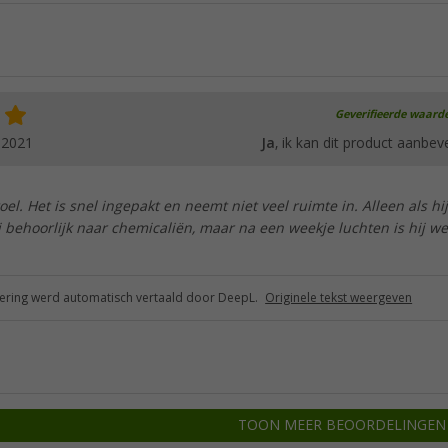
Geverifieerde waard
.2021
Ja
, ik kan dit product aanbev
oel. Het is snel ingepakt en neemt niet veel ruimte in. Alleen als hij
ij behoorlijk naar chemicaliën, maar na een weekje luchten is hij we
ring werd automatisch vertaald door DeepL.
Originele tekst weergeven
TOON MEER BEOORDELINGEN