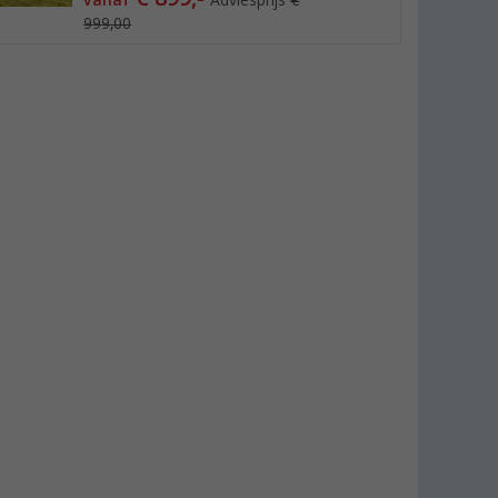
vanaf
Adviesprijs
€
999,00