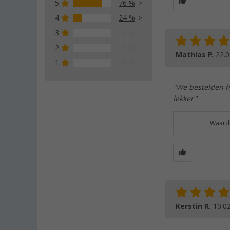
5
76 %
4
24 %
3
0 %
2
0 %
Mathias P.
22.0
1
0 %
"We bestelden h
lekker"
Waarde
Kerstin R.
10.0