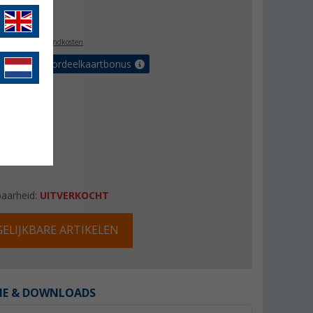
4,99
l. BTW
plus verzendkosten
r tot 5% voordeelkaartbonus
baarheid:
UITVERKOCHT
ELIJKBARE ARTIKELEN
IE & DOWNLOADS