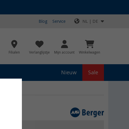
Blog
Service
NL | DE
Filialen
Verlanglijstje
Mijn account
Winkelwagen
Nieuw
Sale
js
€ 49,99