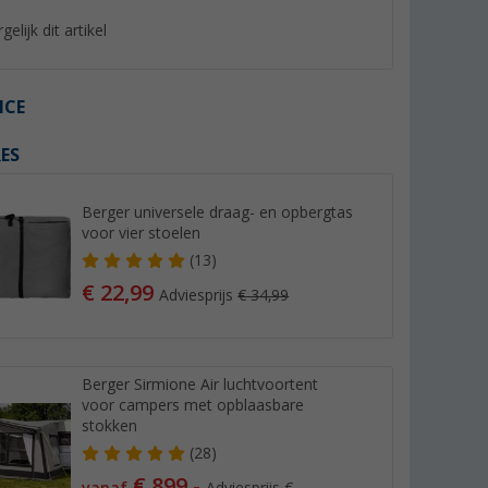
gelijk dit artikel
ICE
ES
%
%
Berger universele draag- en opbergtas
voor vier stoelen
(13)
€ 22,99
Adviesprijs
€ 34,99
oetenbank
Berger Iseo klapkruk XL groen
Berger Tesino XL kl
(Meer dan 100)
(Mee
12,
€
79,
€
99
99
Berger Sirmione Air luchtvoortent
Adviesprijs 26,99 €
Adviesprijs 109,- €
voor campers met opblaasbare
stokken
(28)
€ 899,-