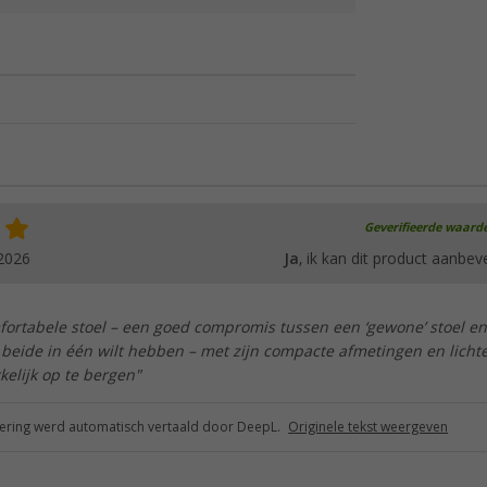
Geverifieerde waard
2026
Ja
, ik kan dit product aanbev
fortabele stoel – een goed compromis tussen een ‘gewone’ stoel e
 je beide in één wilt hebben – met zijn compacte afmetingen en licht
elijk op te bergen"
ring werd automatisch vertaald door DeepL.
Originele tekst weergeven