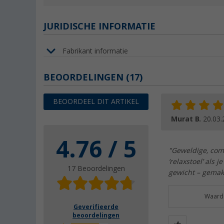
JURIDISCHE INFORMATIE
Fabrikant informatie
BEOORDELINGEN
(17)
BEOORDEEL DIT ARTIKEL
Murat B.
20.03.
4.76 / 5
"Geweldige, com
‘relaxstoel’ als
17 Beoordelingen
gewicht – gemakk
Waarde
Geverifieerde
beoordelingen