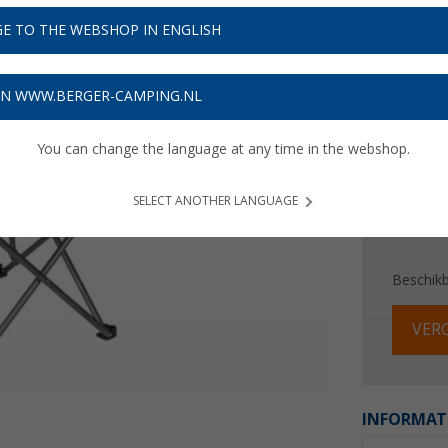
€ 3
E TO THE WEBSHOP IN ENGLISH
Prijzen inc
Verzeke
ON WWW.BERGER-CAMPING.NL
You can change the language at any time in the webshop.
SELECT ANOTHER LANGUAGE
Beschik
VERG
INFORMAT