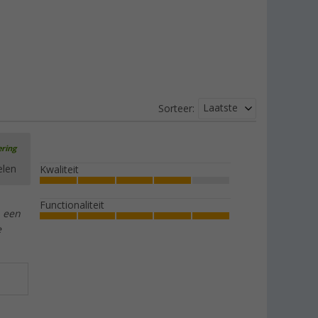
Laatste
Sorteer:
ering
elen
Kwaliteit
Functionaliteit
n een
e