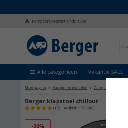
Kampeerspecialist sinds 1958
Alle categorieën
Vakantie SALE
Startpagina
Kampeermeubelen
Campingstoelen
Berger klapstoel chillout
(17)
Artikelnr: 730600
-30%