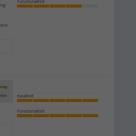
Functionaliteit
ing
gere
ering
elen
Kwaliteit
Functionaliteit