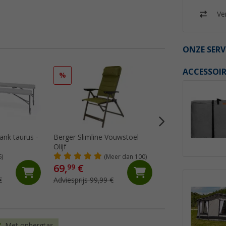
Ver
ONZE SERV
ACCESSOIR
%
%
nk taurus -
Berger Slimline Vouwstoel
Berger Slimline v
Olijf
olijf
6)
(Meer dan 100)
(72)
69,
€
29,
€
99
99
€
Adviesprijs 99,99 €
Adviesprijs 39,99 €
Met opbergtas