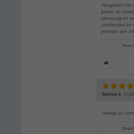
"Aangezien het s
geven: de stoel
eenvoudig en on
comfortabel en v
periodes van zit
Waarde
Marina S.
11.09
"Stevige en com
Waarde