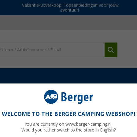
Vakantie-uitverkoop:
Topaanbiedingen voor jouw
avontuur!
Vouwstoelen
Berger klapstoel chillout
WELCOME TO THE BERGER CAMPING WEBSHOP!
You are currently on www.berger-camping.nl.
Would you rather switch to the store in English?
Adviespri