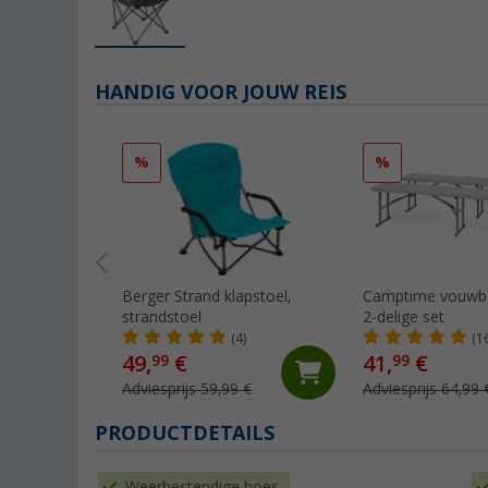
HANDIG VOOR JOUW REIS
%
%
Berger Strand klapstoel,
Camptime vouwba
strandstoel
2-delige set
(4)
(1
49,
€
41,
€
99
99
Adviesprijs 59,99 €
Adviesprijs 64,99 
PRODUCTDETAILS
Weerbestendige hoes