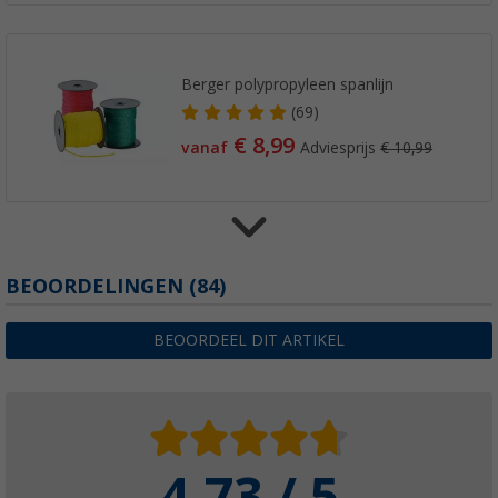
Berger polypropyleen spanlijn
(69)
€ 8,99
vanaf
Adviesprijs
€ 10,99
Verbindingsveer 5-pak
BEOORDELINGEN
(84)
(5)
€ 9,99
BEOORDEEL DIT ARTIKEL
Adviesprijs
€ 11,99
4.73 / 5
Berger tenttouw 4 mm lichtgevend 20 m