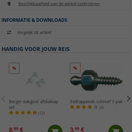
Beschikbaarheid van de winkel controleren
INFORMATIE & DOWNLOADS
Vergelijk dit artikel
HANDIG VOOR JOUW REIS
%
%
Berger dakgoot afsluitkap
Zelftappende schroef 3-pak
set
(3)
(12)
8,
€
3,
€
99
99