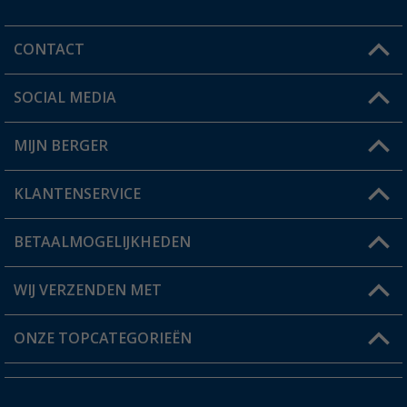
CONTACT
SOCIAL MEDIA
Een vraag?
MIJN BERGER
Winkel vinden
KLANTENSERVICE
Mijn account
Status bestelling
BETAALMOGELIJKHEDEN
FAQ & Contact
Berger voordeelkaart
Verzendinformatie
WIJ VERZENDEN MET
Verlanglijstje
Retourneren
ONZE TOPCATEGORIEËN
Catalogus
Camper en caravan accessoires
Dealer worden