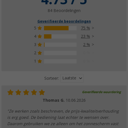
(37)
€ 12,99
84 Beoordelingen
Adviesprijs
€ 14,99
Geverifieerde beoordelingen
5
75 %
4
23 %
3
2 %
Berger tentspanring 10-pak
(17)
2
0 %
€ 5,99
1
0 %
Adviesprijs
€ 7,99
Laatste
Sorteer:
Geverifieerde waardering
Thomas G.
10.06.2026
"Ze werken zoals beschreven, de prijs-kwaliteitverhouding
is erg goed. De bediening laat echter te wensen over.
Daarom gebruiken we ze alleen om het zonnescherm vast