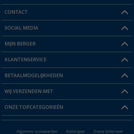
CONTACT
SOCIAL MEDIA
Een vraag?
MIJN BERGER
Winkel vinden
KLANTENSERVICE
Mijn account
Status bestelling
BETAALMOGELIJKHEDEN
FAQ & Contact
Berger voordeelkaart
Verzendinformatie
WIJ VERZENDEN MET
Verlanglijstje
Retourneren
ONZE TOPCATEGORIEËN
Catalogus
Camper en caravan accessoires
Dealer worden
Algemene voorwaarden
Batterijwet
Duitse Elektrowet