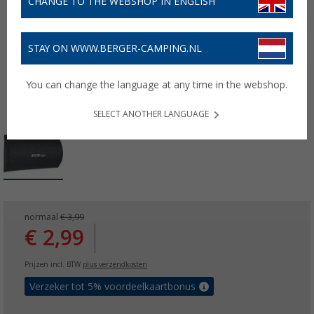
CHANGE TO THE WEBSHOP IN ENGLISH
STAY ON WWW.BERGER-CAMPING.NL
You can change the language at any time in the webshop.
SELECT ANOTHER LANGUAGE
normaal
€ 3,99
€ 2,99
Prijzen incl. BTW
plus verzendkosten
Verzeker tot 5% voordeelkaartbonus