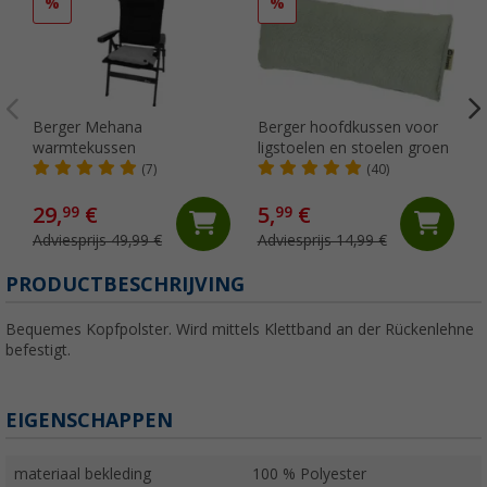
%
%
Berger Mehana
Berger hoofdkussen voor
warmtekussen
ligstoelen en stoelen groen
(7)
(40)
29,
€
5,
€
99
99
Adviesprijs 49,99 €
Adviesprijs 14,99 €
PRODUCTBESCHRIJVING
Bequemes Kopfpolster. Wird mittels Klettband an der Rückenlehne
befestigt.
EIGENSCHAPPEN
materiaal bekleding
100 % Polyester