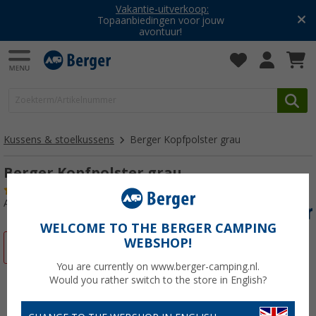
Vakantie-uitverkoop:
Topaanbiedingen voor jouw
avontuur!
Kussens & stoelkussens
Berger Kopfpolster grau
Berger Kopfpolster grau
(2)
Artikelnr: 730090
WELCOME TO THE BERGER CAMPING
WEBSHOP!
-25%
You are currently on www.berger-camping.nl.
Would you rather switch to the store in English?