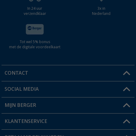
In 24 uur
3x in
verzendklaar
Nederland
Tot wel 5% bonus
met de digitale voordeelkaart
CONTACT
SOCIAL MEDIA
Een vraag?
MIJN BERGER
Winkel vinden
KLANTENSERVICE
Mijn account
Status bestelling