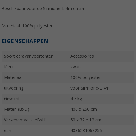
Beschikbaar voor de Sirmione-L 4m en 5m
Materiaal: 100% polyester.
EIGENSCHAPPEN
Soort caravanvoortenten
Accessoires
Kleur
zwart
Materiaal
100% polyester
uitvoering
voor Sirmione-L 4m
Gewicht
4,7 kg
Maten (BxD)
400 x 250 cm
Verzendmaat (LxBxH)
50 x 32 x 12 cm
ean
4036231068256