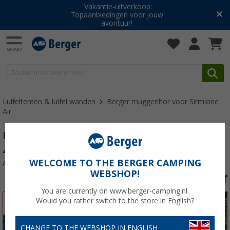
Vakantie-uitverkoop:
Topaanbiedingen voor jouw
avontuur!
Luifeltenten & luifel wanden
Berger muggenhor voor Sirmione
Air
Berger muggenmuurset voor Sirmione Air
4 m
WELCOME TO THE BERGER CAMPING
Artikelnr: 286120
WEBSHOP!
You are currently on www.berger-camping.nl.
Would you rather switch to the store in English?
-24%
CHANGE TO THE WEBSHOP IN ENGLISH