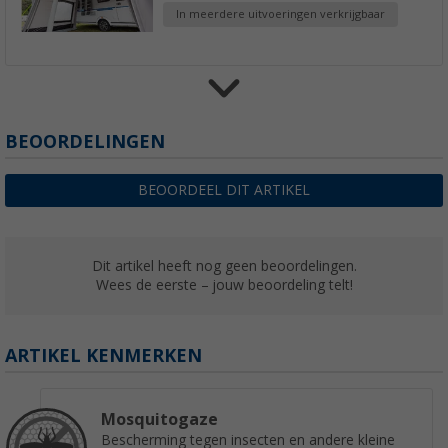
In meerdere uitvoeringen verkrijgbaar
Berger hemelbekleding voor Sirmione Air
BEOORDELINGEN
(9)
€ 54,99
BEOORDEEL DIT ARTIKEL
vanaf
Adviesprijs
€ 69,99
Dit artikel heeft nog geen beoordelingen.
Wees de eerste – jouw beoordeling telt!
Berger Sirmione Air organiser
(6)
ARTIKEL KENMERKEN
€ 28,99
Adviesprijs
€ 29,99
Mosquitogaze
Bescherming tegen insecten en andere kleine