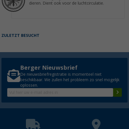
dieren. Dient ook voor de luchtcirculatie.
Berger stabiliteitsset voor reistent Sirmione
(12)
€ 99,99
Adviesprijs
€ 109,00
ZULETZT BESUCHT
Berger stabiliteitsset voor reistent Sirmione
Berger Nieuwsbrief
(6)
De nieuwsbriefregistratie is momenteel niet
€ 109,-
Adviesprijs
€ 119,00
beschikbaar. We zullen het probleem zo snel mogelijk
oplossen.