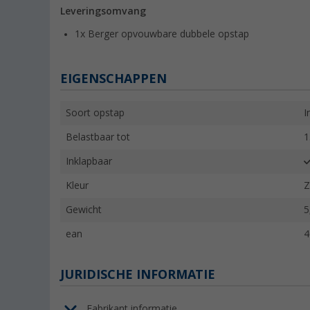
Leveringsomvang
1x Berger opvouwbare dubbele opstap
EIGENSCHAPPEN
Soort opstap
I
Belastbaar tot
1
Inklapbaar
Kleur
Z
Gewicht
5
ean
4
JURIDISCHE INFORMATIE
Fabrikant informatie