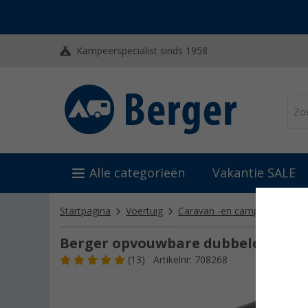
Kampeerspecialist sinds 1958
Alle categorieën
Vakantie SALE
Startpagina
Voertuig
Caravan -en camperaccessoi
Berger opvouwbare dubbele trede st
(13)
Artikelnr: 708268