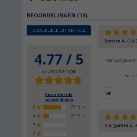
BEOORDELINGEN
(13)
BEOORDEEL DIT ARTIKEL
Renate A.
06.0
4.77 / 5
"Veel aangename
13 Beoordelingen
Waarde
Geverifieerde
beoordelingen
5
77 %
4
23 %
3
0 %
Margarete L.
0
2
0 %