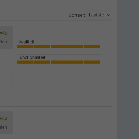
Laatste
Sorteer:
ering
elen
Kwaliteit
Functionaliteit
ering
elen