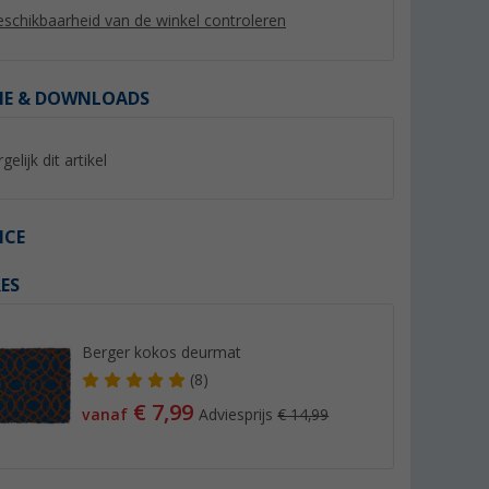
schikbaarheid van de winkel controleren
IE & DOWNLOADS
gelijk dit artikel
%
%
ICE
ES
.0
Berger dubbele opstap
Berger opvouwbare
trede zwart
(41)
(20)
Berger kokos deurmat
24,
€
59,
€
99
99
(8)
Adviesprijs 29,99 €
Adviesprijs 69,99 €
€ 7,99
vanaf
Adviesprijs
€ 14,99