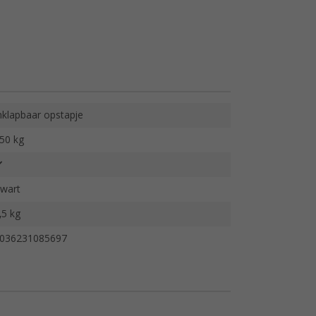
nklapbaar opstapje
50 kg
wart
,5 kg
036231085697