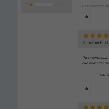
1
0 %
Deze beoordeling
Christian H.
21
"Het voetpedaal 
olie helpt daarbi
Waarde