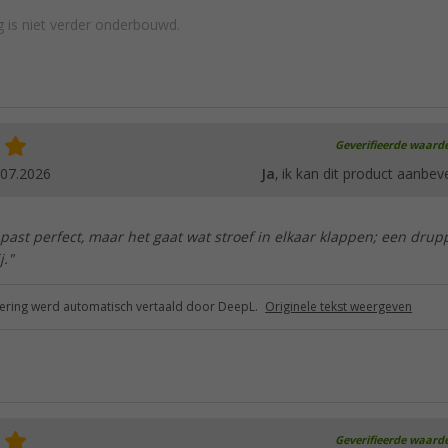
 is niet verder onderbouwd.
Geverifieerde waard
.07.2026
Ja
, ik kan dit product aanbev
past perfect, maar het gaat wat stroef in elkaar klappen; een drupp
j."
ring werd automatisch vertaald door DeepL.
Originele tekst weergeven
Geverifieerde waard