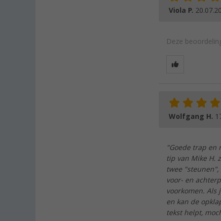
Viola P.
20.07.2
Deze beoordeling
Wolfgang H.
1
"Goede trap en r
tip van Mike H. 
twee "steunen", 
voor- en achterp
voorkomen. Als j
en kan de opkla
tekst helpt, moch