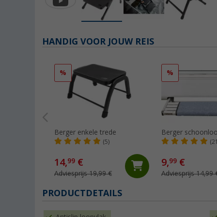
HANDIG VOOR JOUW REIS
%
%
Berger enkele trede
Berger schoonlo
(5)
(2
14,
€
9,
€
99
99
Adviesprijs 19,99 €
Adviesprijs 14,99 
PRODUCTDETAILS