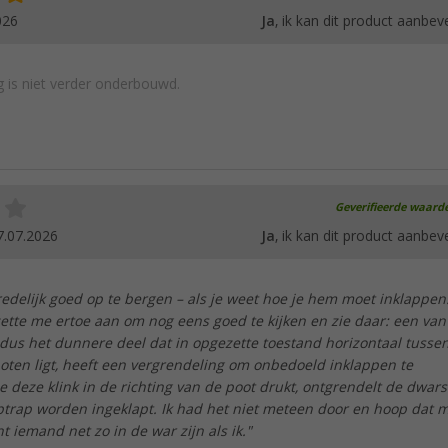
026
Ja
, ik kan dit product aanbev
 is niet verder onderbouwd.
Geverifieerde waard
7.07.2026
Ja
, ik kan dit product aanbev
edelijk goed op te bergen – als je weet hoe je hem moet inklappen
zette me ertoe aan om nog eens goed te kijken en zie daar: een van
dus het dunnere deel dat in opgezette toestand horizontaal tusse
oten ligt, heeft een vergrendeling om onbedoeld inklappen te
e deze klink in de richting van de poot drukt, ontgrendelt de dwar
ptrap worden ingeklapt. Ik had het niet meteen door en hoop dat m
t iemand net zo in de war zijn als ik."