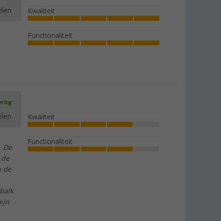
elen
Kwaliteit
Functionaliteit
ering
elen
Kwaliteit
Functionaliteit
. De
 de
n de
sbalk
ijn