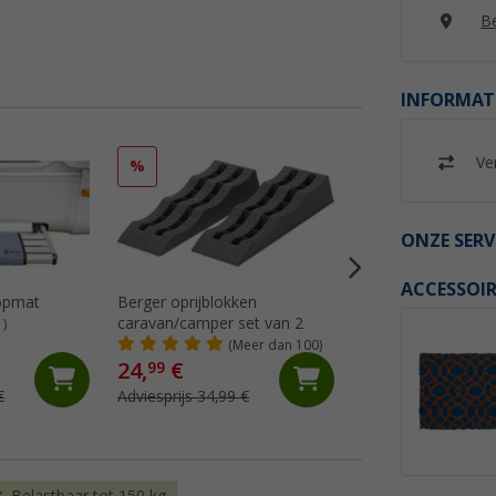
Be
INFORMAT
Ver
%
ONZE SERV
ACCESSOIR
opmat
Berger oprijblokken
Flat-Jack Camper 2
caravan/camper set van 2
nivelleerkussen
1)
(Meer dan 100)
(70)
24,
€
137,- €
99
€
Adviesprijs 34,99 €
Adviesprijs 149,- €