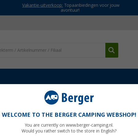
Vakantie-uitverkoop:
Topaanbiedingen voor jouw
avontuur!
res
Opstaptreden
Berger opvouwbare dubbele trede staal zwart /
aal zwart / zilver
WELCOME TO THE BERGER CAMPING WEBSHOP!
You are currently on www.berger-camping.nl.
Would you rather switch to the store in English?