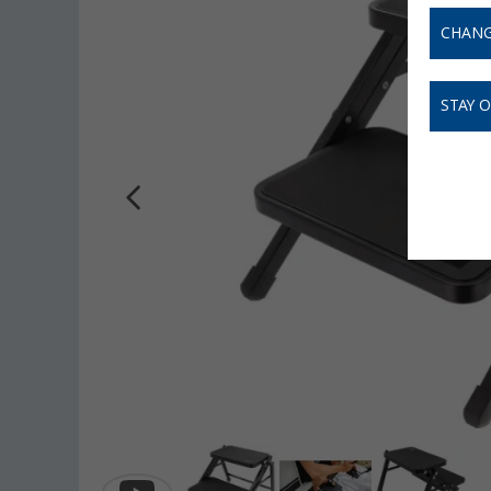
CHANG
STAY 