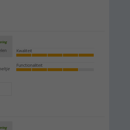
ering
elen
Kwaliteit
Functionaliteit
eltje
ering