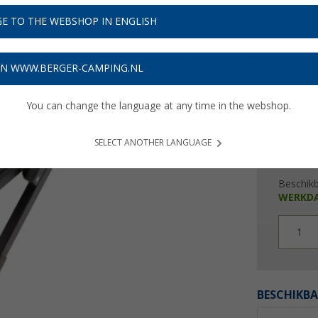
€ 3
E TO THE WEBSHOP IN ENGLISH
Prijzen inc
Verzeke
ON WWW.BERGER-CAMPING.NL
You can change the language at any time in the webshop.
SELECT ANOTHER LANGUAGE
Beschik
WERKD
1
BESCHIKBA