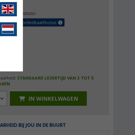
9,99
l. BTW
plus verzendkosten
r tot 5% voordeelkaartbonus
baarheid:
STANDAARD LEVERTIJD VAN 3 TOT 5
AGEN
IN WINKELWAGEN
ARHEID BIJ JOU IN DE BUURT