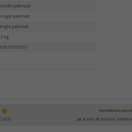
reedte pakmaat
oogte pakmaat
engte pakmaat
,3 kg
036231059261
Geverifieerde waard
7.2026
Ja
, ik kan dit product aanbev