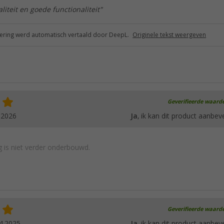
liteit en goede functionaliteit"
ring werd automatisch vertaald door DeepL.
Originele tekst weergeven
Geverifieerde waard
.2026
Ja
, ik kan dit product aanbev
 is niet verder onderbouwd.
Geverifieerde waard
4.2025
Ja
, ik kan dit product aanbev