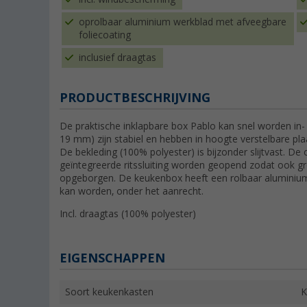
oprolbaar aluminium werkblad met afveegbare
foliecoating
inclusief draagtas
PRODUCTBESCHRIJVING
De praktische inklapbare box Pablo kan snel worden in
19 mm) zijn stabiel en hebben in hoogte verstelbare pl
De bekleding (100% polyester) is bijzonder slijtvast. 
geïntegreerde ritssluiting worden geopend zodat ook g
opgeborgen. De keukenbox heeft een rolbaar aluminium
kan worden, onder het aanrecht.
Incl. draagtas (100% polyester)
EIGENSCHAPPEN
Soort keukenkasten
K