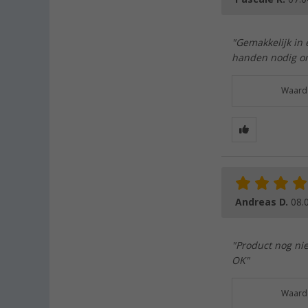
"Gemakkelijk in 
handen nodig om 
Waarde
Andreas D.
08.
"Product nog ni
OK"
Waarde