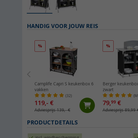
HANDIG VOOR JOUW REIS
%
%
Camplife Capri S keukenbox 6
Berger keukenbox
vakken
zwart
(32)
(M
119,- €
79,
€
99
Adviesprijs 139,- €
Adviesprijs 89,99 
PRODUCTDETAILS
incl. windbescherming