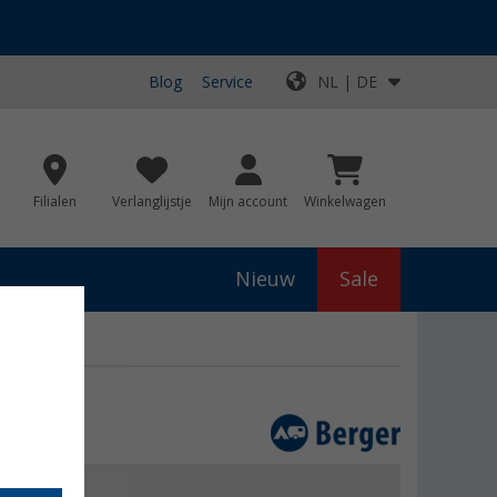
Blog
Service
NL | DE
Filialen
Verlanglijstje
Mijn account
Winkelwagen
Nieuw
Sale
js
€ 129,00