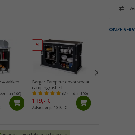
Ver
ONZE SERV
%
%
 4 vakken
Berger Tampere opvouwbaar
Berger Deluxe ke
campingkastje L
(Me
eer dan 100)
(Meer dan 100)
119,- €
139,- €
€
Adviesprijs 139,- €
Adviesprijs 159,- €
in hoogte verstelbare schijfpoten