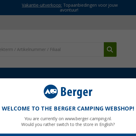
Vakantie-uitverkoop:
Topaanbiedingen voor jouw
avontuur!
Berger Pablo keukenbox
WELCOME TO THE BERGER CAMPING WEBSHOP!
You are currently on www.berger-camping.nl.
Would you rather switch to the store in English?
Adviespri