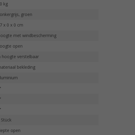
0 kg
onkergrijs, groen
7 x 0 x 0 cm
oogte met windbescherming
oogte open
n hoogte verstelbaar
ateriaal bekleding
luminium
 Stück
iepte open