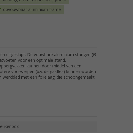
opvouwbaar aluminium frame
- en uitgeklapt. De vouwbare aluminium stangen (Ø
aatvoeten voor een optimale stand.
De opbergvakken kunnen door middel van een
rotere voorwerpen (b.v. de gasfles) kunnen worden
 werkblad met een folielaag, die schoongemaakt
eukenbox