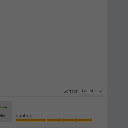
Laatste
Sorteer:
ering
elen
Kwaliteit