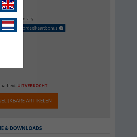
9,99
l. BTW
gratis verzending
r tot 5% voordeelkaartbonus
baarheid:
UITVERKOCHT
ELIJKBARE ARTIKELEN
IE & DOWNLOADS