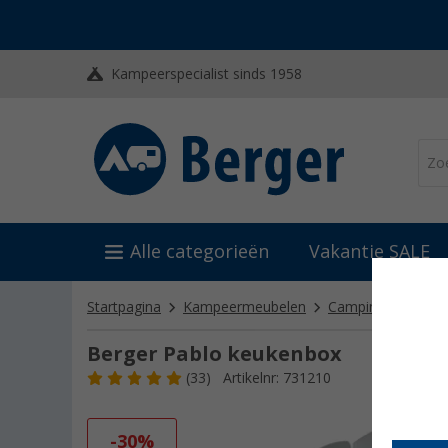
Kampeerspecialist sinds 1958
Alle categorieën
Vakantie SALE
Startpagina
Kampeermeubelen
Campingkeukens
Berger Pablo keukenbox
(33)
Artikelnr: 731210
-30%