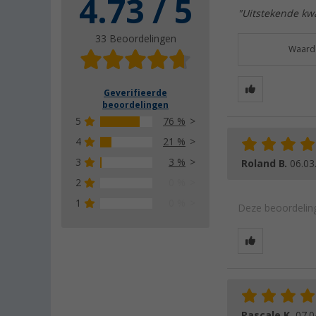
4.73 / 5
"Uitstekende kwa
33 Beoordelingen
Waarde
Geverifieerde
beoordelingen
5
76 %
4
21 %
3
3 %
Roland B.
06.03
2
0 %
1
0 %
Deze beoordeling
Pascale K.
07.0