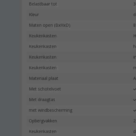
Belastbaar tot
3
Kleur
d
Maten open (BxHxD)
8
Keukenkasten
H
Keukenkasten
h
Keukenkasten
i
Keukenkasten
m
Materiaal plaat
A
Met schotelvoet
Met draagtas
met windbescherming
Opbergvakken
2
Keukenkasten
d