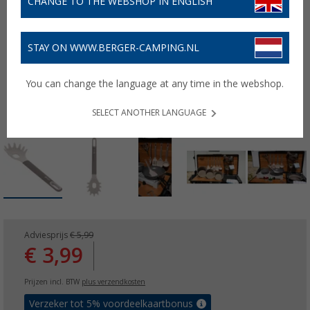
CHANGE TO THE WEBSHOP IN ENGLISH
STAY ON WWW.BERGER-CAMPING.NL
You can change the language at any time in the webshop.
SELECT ANOTHER LANGUAGE
Adviesprijs
€ 5,99
€ 3,99
Prijzen incl. BTW
plus verzendkosten
Verzeker tot 5% voordeelkaartbonus