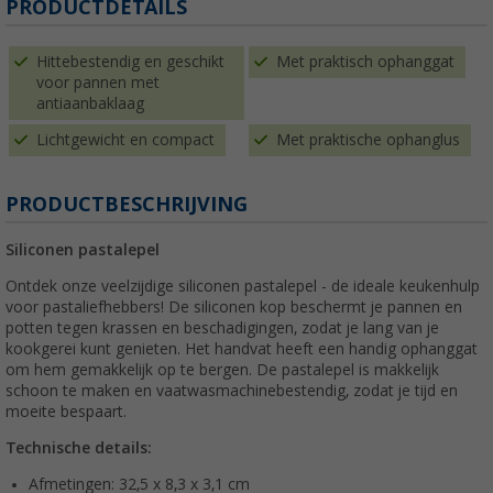
PRODUCTDETAILS
Hittebestendig en geschikt
Met praktisch ophanggat
voor pannen met
antiaanbaklaag
Lichtgewicht en compact
Met praktische ophanglus
PRODUCTBESCHRIJVING
Siliconen pastalepel
Ontdek onze veelzijdige siliconen pastalepel - de ideale keukenhulp
voor pastaliefhebbers! De siliconen kop beschermt je pannen en
potten tegen krassen en beschadigingen, zodat je lang van je
kookgerei kunt genieten. Het handvat heeft een handig ophanggat
om hem gemakkelijk op te bergen. De pastalepel is makkelijk
schoon te maken en vaatwasmachinebestendig, zodat je tijd en
moeite bespaart.
Technische details:
Afmetingen: 32,5 x 8,3 x 3,1 cm