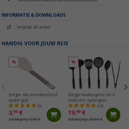
INFORMATIE & DOWNLOADS
Vergelijk dit artikel
HANDIG VOOR JOUW REIS
%
%
Berger siliconen/kunststof
Berger keukengerei set 6
spatel grijs
stuks incl. opbergtas
(8)
(16)
3,
€
19,
€
99
99
Adviesprijs 5,99 €
Adviesprijs 29,99 €