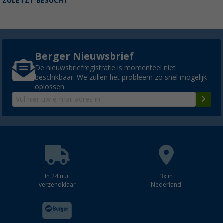
ZULETZT BESUCHT
(11)
€ 49,99
Adviesprijs
€ 79,99
Berger Nieuwsbrief
De nieuwsbriefregistratie is momenteel niet
Berger Silvera roestvrijstalen pannenset 6 
beschikbaar. We zullen het probleem zo snel mogelijk
bijpassende glazen deksels
oplossen.
(6)
€ 49,99
Adviesprijs
€ 69,99
Berger soeplepel van silicone/kunststof
(5)
In 24 uur
3x in
€ 3,99
verzendklaar
Nederland
Adviesprijs
€ 5,99
In meerdere uitvoeringen verkrijgbaar