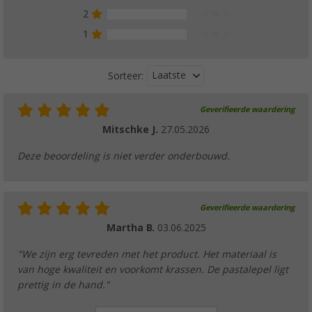
koekenpan ⌀22/24/26
2
0 %
(1)
1
0 %
€ 10,99
Adviesprijs
€ 14,99
Laatste
Sorteer:
Geverifieerde waardering
Berger DeepSmoke glazen deksel met silico
⌀16/18/20
Mitschke J.
27.05.2026
(3)
Deze beoordeling is niet verder onderbouwd.
€ 10,99
Adviesprijs
€ 12,99
Geverifieerde waardering
Martha B.
03.06.2025
Berger DeepSmoke roestvrijstalen kookpot
maatverdeling in de pot
"We zijn erg tevreden met het product. Het materiaal is
(6)
van hoge kwaliteit en voorkomt krassen. De pastalepel ligt
€ 8,99
prettig in de hand."
vanaf
Adviesprijs
€ 12,99