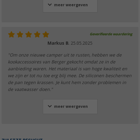
meer weergeven
Berger Gravura roestvrijstalen pannenset 5-d
stoominzet en frituurmandje
Geverifieerde waardering
€ 34,99
Adviesprijs
€ 54,99
Markus B.
25.05.2025
"Om onze nieuwe camper uit te rusten, hebben we de
kookaccessoires van Berger gekocht omdat ze in de
aanbieding waren. Het materiaal is van hoge kwaliteit en
we zijn er tot nu toe erg blij mee. De siliconen beschermen
Berger pasta pannenset stone rock - 3-delig
de pan tegen krassen. Je kunt hem zonder problemen in
(19)
de vaatwasser doen."
€ 30,99
Adviesprijs
€ 54,99
meer weergeven
Berger RedSilva roestvrijstalen pannenset 6
inklapbare grepen en glazen deksels