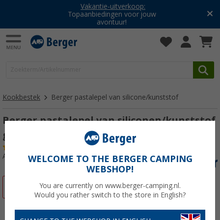
Vakantie-uitverkoop:
Topaanbiedingen voor jouw
avontuur!
Kookbestek
Berger pastalepel van silicone/kunststof
Berger pastalepel van siliconen/kunststof
grijs
(3)
Artikelnr: 803992
WELCOME TO THE BERGER CAMPING
WEBSHOP!
You are currently on www.berger-camping.nl.
-33%
Would you rather switch to the store in English?