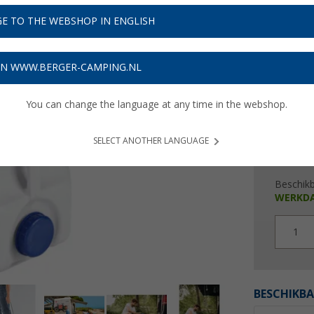
€ 5
E TO THE WEBSHOP IN ENGLISH
Prijzen inc
Verzeke
ON WWW.BERGER-CAMPING.NL
You can change the language at any time in the webshop.
SELECT ANOTHER LANGUAGE
Beschik
WERKD
1
BESCHIKBA