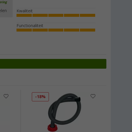
ering
elen
Kwaliteit
Functionaliteit
-18%