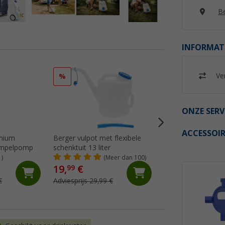
Be
INFORMAT
Ver
%
ONZE SERV
ACCESSOIR
mium
Berger vulpot met flexibele
Lilie Native drinkw
dompelpomp
schenktuit 13 liter
voor warm water
(per meter)
1)
(Meer dan 100)
(47)
19,
€
99
6,
€
99
€
Adviesprijs 29,99 €
(€ 6,99 / 1 m)