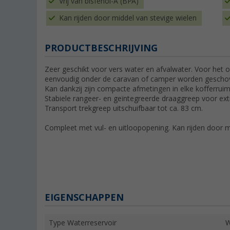
Vrij van bisfenol-A (BPA)
Kan rijden door middel van stevige wielen
PRODUCTBESCHRIJVING
Zeer geschikt voor vers water en afvalwater. Voor het 
eenvoudig onder de caravan of camper worden gescho
Kan dankzij zijn compacte afmetingen in elke kofferr
Stabiele rangeer- en geïntegreerde draaggreep voor ex
Transport trekgreep uitschuifbaar tot ca. 83 cm.
Compleet met vul- en uitloopopening. Kan rijden door m
EIGENSCHAPPEN
Type Waterreservoir
W