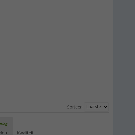
schenkslang van 100 cm
(37)
€ 12,99
vanaf
€ 15,99
Berger watertankreiniger
(
Over
100)
€ 14,99
vanaf
Laatste
Sorteer:
ering
elen
Kwaliteit