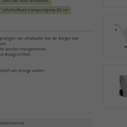
Geschikt voor drinkwater
Uitschuifbare transportgreep 83 cm
opvangen van afvalwater kan de Berger-taxi
ven.
uimte worden meegenomen.
tra draagcomfort.
iddel van stevige wielen.
aterreservoir