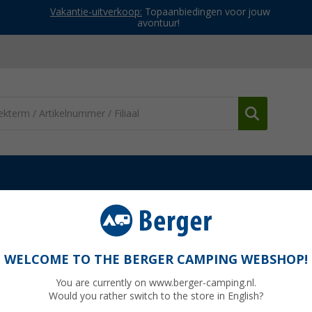
Vakantie-uitverkoop:
Topaanbiedingen voor jouw
avontuur!
Afvalwater- & grijswatertanks
Berger roltank voor vers & afvalwate
ter Watertaxi 25 liter
WELCOME TO THE BERGER CAMPING WEBSHOP!
You are currently on www.berger-camping.nl.
Would you rather switch to the store in English?
Adviespri