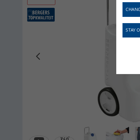
CHANG
STAY 