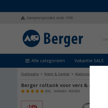
Kampeerspecialist sinds 1958
Alle categorieën
Vakantie SALE
Startpagina
Water & Sanitair
Watervoorziening
Berger roltank voor vers & afvalwa
(96)
Artikelnr: 456450
-14%