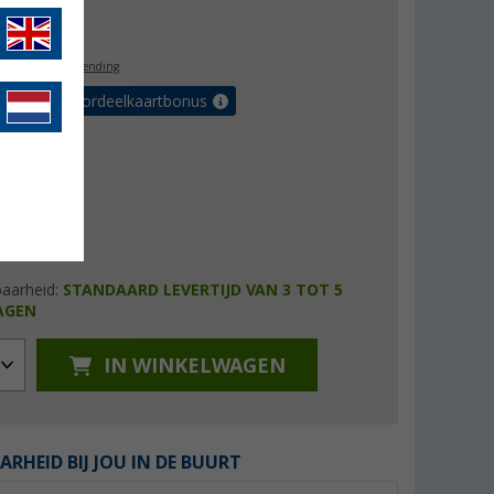
9,99
l. BTW
gratis verzending
r tot 5% voordeelkaartbonus
baarheid:
STANDAARD LEVERTIJD VAN 3 TOT 5
AGEN
IN WINKELWAGEN
ARHEID BIJ JOU IN DE BUURT