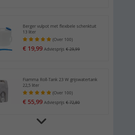
Berger vulpot met flexibele schenktuit
13 liter
(
Over
100)
€ 19,99
Adviesprijs
€ 29,99
Fiamma Roll-Tank 23 W grijswatertank
22,5 liter
(
Over
100)
€ 55,99
Adviesprijs
€ 72,80
Comet-sluiting met schroefring en