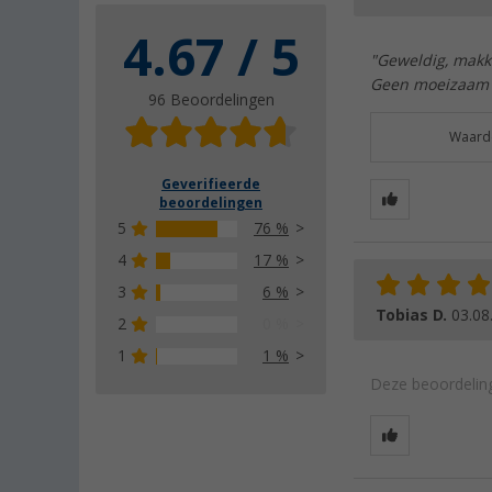
4.67 / 5
"Geweldig, makke
Geen moeizaam 
96 Beoordelingen
Waarde
Geverifieerde
beoordelingen
5
76 %
4
17 %
3
6 %
Tobias D.
03.08
2
0 %
1
1 %
Deze beoordeling