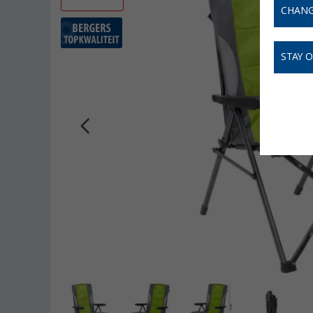
CHANG
STAY 