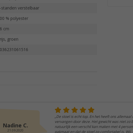
-standen verstelbaar
00 % polyester
6 cm
rijs, groen
036231061516
„De stoel is echt top. En het heeft ons allemaa
vervangen door deze. Het gewicht was niet zo be
Nadine C.
natuurlijk een verschil kan maken met 4 persone
21.09.2020
pakmaat en dat de stoel zo comfortabel is. Wi