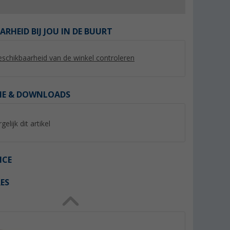
ARHEID BIJ JOU IN DE BUURT
schikbaarheid van de winkel controleren
%
%
IE & DOWNLOADS
gelijk dit artikel
oetenbank
Berger Iseo klapkruk XL groen
Berger Tesino XL kl
(Meer dan 100)
(Mee
ICE
12,
€
79,
€
99
99
ES
Adviesprijs 26,99 €
Adviesprijs 109,- €