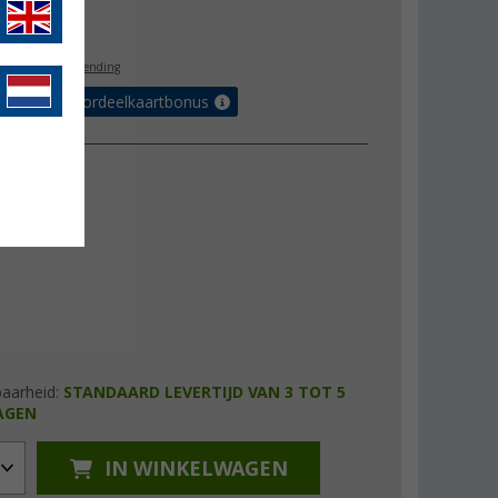
9,99
l. BTW
gratis verzending
r tot 5% voordeelkaartbonus
baarheid:
STANDAARD LEVERTIJD VAN 3 TOT 5
AGEN
IN WINKELWAGEN