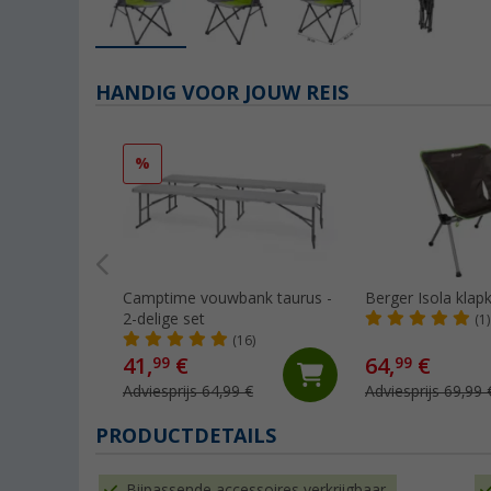
HANDIG VOOR JOUW REIS
%
Camptime vouwbank taurus -
Berger Isola klap
2-delige set
(1)
(16)
41,
€
64,
€
99
99
Adviesprijs 64,99 €
Adviesprijs 69,99 
PRODUCTDETAILS
Bijpassende accessoires verkrijgbaar