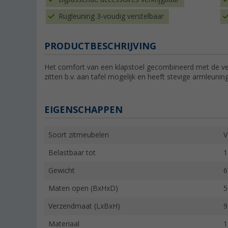
Rugleuning 3-voudig verstelbaar
PRODUCTBESCHRIJVING
Het comfort van een klapstoel gecombineerd met de v
zitten b.v. aan tafel mogelijk en heeft stevige armleunin
EIGENSCHAPPEN
Soort zitmeubelen
V
Belastbaar tot
1
Gewicht
6
Maten open (BxHxD)
5
Verzendmaat (LxBxH)
9
Materiaal
1