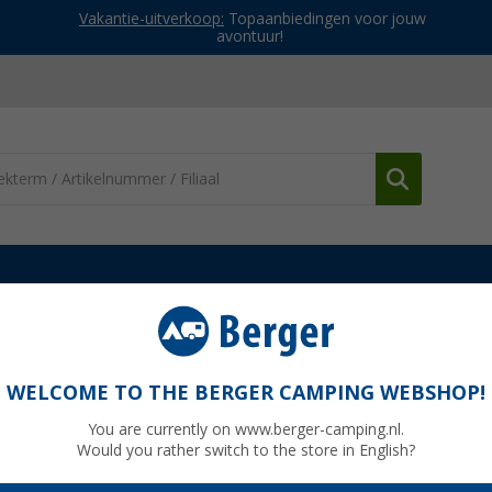
Vakantie-uitverkoop:
Topaanbiedingen voor jouw
avontuur!
Vouwstoelen
Berger Siena vouwstoel in campingstoel look groen
stoel look groen
WELCOME TO THE BERGER CAMPING WEBSHOP!
Artikelnr: 732300
You are currently on www.berger-camping.nl.
Would you rather switch to the store in English?
Adviespri