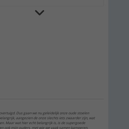
Berger universele draag- en opbergtas
voor vier stoelen
(13)
€ 22,99
Adviesprijs
€ 34,99
Berger Smart veegset handborstel
met schep - 2-delige set
(
Over
100)
€ 3,99
Adviesprijs
€ 5,99
l overtuigd. Dus gaan we nu geleidelijk onze oude stoelen
langrijk, aangezien de onze slechts iets zwaarder zijn, wat
n. Maar wat hier echt belangrijk is, is de supergoede
j, en ook mijn ouders, met wie we vaak samen kamperen,