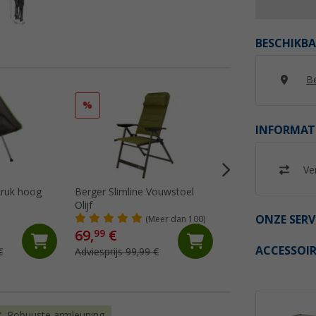
BESCHIKBA
Be
%
%
INFORMAT
Ver
kruk hoog
Berger Slimline Vouwstoel
Berger Slimline v
Olijf
olijf
ONZE SERV
(Meer dan 100)
(72)
69,
€
29,
€
99
99
ACCESSOIR
€
Adviesprijs 99,99 €
Adviesprijs 39,99 €
Robuuste armleuning