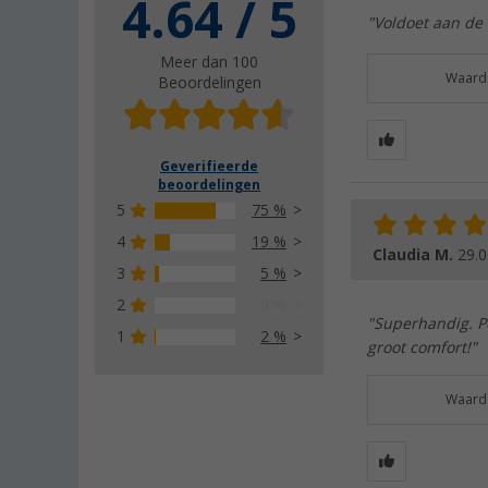
4.64 / 5
"Voldoet aan de
Meer dan 100
Waarde
Beoordelingen
Geverifieerde
beoordelingen
5
75 %
4
19 %
Claudia M.
29.0
3
5 %
2
0 %
"Superhandig. Pe
1
2 %
groot comfort!"
Waarde