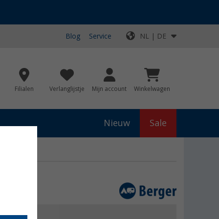
Blog
Service
NL | DE
Filialen
Verlanglijstje
Mijn account
Winkelwagen
Nieuw
Sale
js
€ 89,99