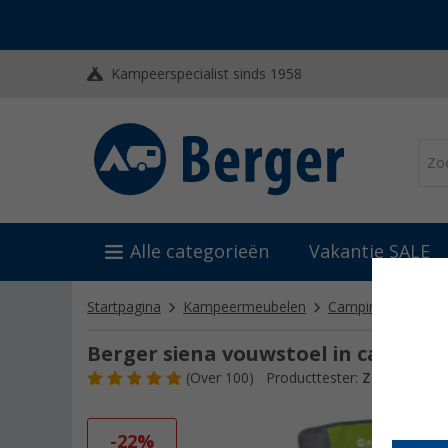
Kampeerspecialist sinds 1958
Alle categorieën
Vakantie SALE
Startpagina
Kampeermeubelen
Campingstoelen
Berger siena vouwstoel in camping
(
Over
100)
Producttester:
Zeer goed
-22%