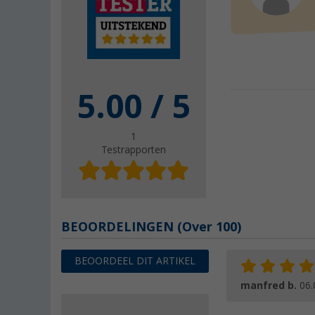
5.00
/ 5
1
Testrapporten
BEOORDELINGEN
(
Over
100)
BEOORDEEL DIT ARTIKEL
manfred b.
06.