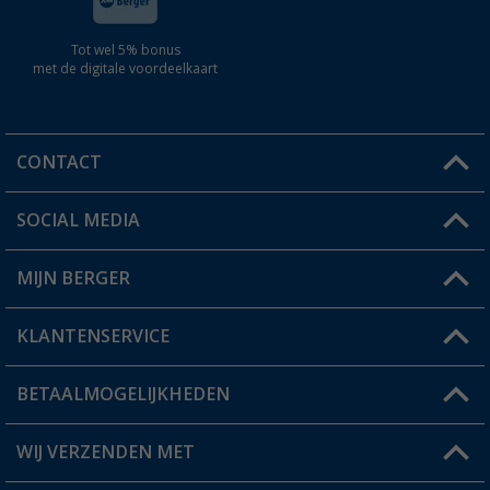
Tot wel 5% bonus
met de digitale voordeelkaart
CONTACT
SOCIAL MEDIA
Een vraag?
MIJN BERGER
Winkel vinden
KLANTENSERVICE
Mijn account
Status bestelling
BETAALMOGELIJKHEDEN
FAQ & Contact
Berger voordeelkaart
Verzendinformatie
WIJ VERZENDEN MET
Verlanglijstje