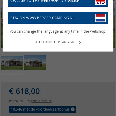
CHANGE TO THE WEBSHOP IN ENGLISH
STAY ON WWW.BERGER-CAMPING.NL
You can change the language at any time in the webshop.
SELECT ANOTHER LANGUAGE
€ 618,00
Prijzen incl. BTW
gratis verzending
18,54
€ met de voordeelkaartbonus