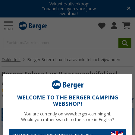
Vakantie-uitverkoop:
Topaanbiedingen voor jouw
avontuur!
Dakluifels
Berger Solera Lux II caravanluifel incl. zijwanden
Berger Solera Lux II caravanluifel incl.
zijwanden omloopmaat 821-850cm
(18)
Artikelnr: 257450850
WELCOME TO THE BERGER CAMPING
WEBSHOP!
You are currently on www.berger-camping.nl.
Would you rather switch to the store in English?