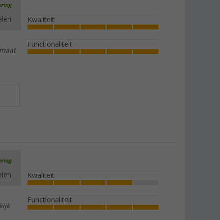
ering
439,00
elen
Kwaliteit
Functionaliteit
 maat
Berger tenttouw 4 mm lichtgevend 20
m
€ 12,99
alleen
Adviesprijs
€ 14,99
€ 0,65 / 1 m
ering
elen
Kwaliteit
Functionaliteit
kijk