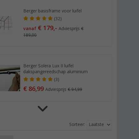
Berger basisframe voor luifel
(32)
€ 179,-
vanaf
Adviesprijs
€
189,00
Berger Solera Lux II luifel
dakspangereedschap aluminium
(3)
€ 86,99
Adviesprijs
€ 94,99
Berger voorwand Solera Lux II
Laatste
Sorteer:
(8)
€ 367,-
vanaf
Adviesprijs
€