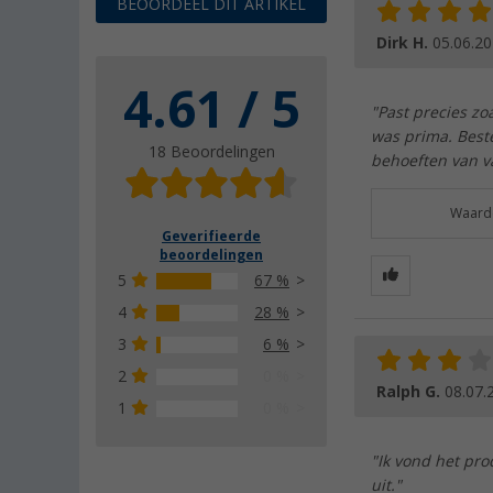
BEOORDEEL DIT ARTIKEL
Dirk H.
05.06.2
4.61 / 5
"Past precies zo
was prima. Best
18 Beoordelingen
behoeften van v
Waarde
Geverifieerde
beoordelingen
5
67 %
4
28 %
3
6 %
2
0 %
Ralph G.
08.07.
1
0 %
"Ik vond het pro
uit."