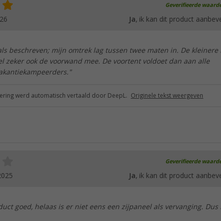
Geverifieerde waard
026
Ja
, ik kan dit product aanbev
als beschreven; mijn omtrek lag tussen twee maten in. De kleinere
el zeker ook de voorwand mee. De voortent voldoet dan aan alle
akantiekampeerders."
ring werd automatisch vertaald door DeepL.
Originele tekst weergeven
Geverifieerde waard
2025
Ja
, ik kan dit product aanbev
duct goed, helaas is er niet eens een zijpaneel als vervanging. Dus 