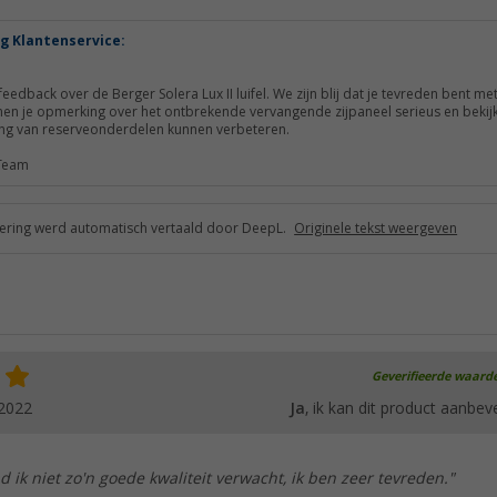
g Klantenservice:
eedback over de Berger Solera Lux II luifel. We zijn blij dat je tevreden bent me
en je opmerking over het ontbrekende vervangende zijpaneel serieus en bekij
ing van reserveonderdelen kunnen verbeteren.
 Team
ring werd automatisch vertaald door DeepL.
Originele tekst weergeven
Geverifieerde waard
.2022
Ja
, ik kan dit product aanbev
d ik niet zo'n goede kwaliteit verwacht, ik ben zeer tevreden."