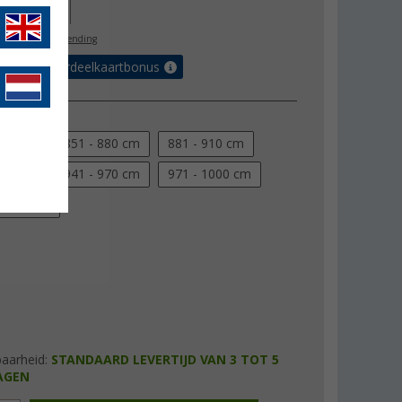
18,00
l. BTW
gratis verzending
 met de voordeelkaartbonus
maat
850 cm
851 - 880 cm
881 - 910 cm
940 cm
941 - 970 cm
971 - 1000 cm
 1030 cm
baarheid:
STANDAARD LEVERTIJD VAN 3 TOT 5
AGEN