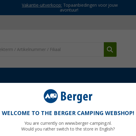
Vakantie-uitverkoop:
Topaanbiedingen voor jouw
avontuur!
Solera Lux II caravanluifel incl. zijwanden
 incl. zijwanden omloopmaat 821-850cm
WELCOME TO THE BERGER CAMPING WEBSHOP!
You are currently on www.berger-camping.nl.
Would you rather switch to the store in English?