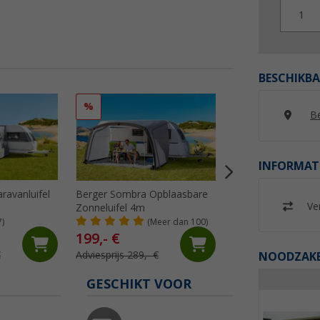
1
BESCHIKBA
%
%
Be
INFORMAT
ravanluifel
Berger Sombra Opblaasbare
Peggy Peg zonwer
Ver
Zonneluifel 4m
beschermingsmod
SunBreak zwart
7)
(Meer dan 100)
(33)
199,- €
99,
€
99
€
Adviesprijs 289,- €
Adviesprijs 119,95 
NOODZAKEL
GESCHIKT VOOR