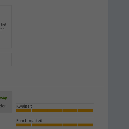
t het
ken
ering
elen
Kwaliteit
Functionaliteit