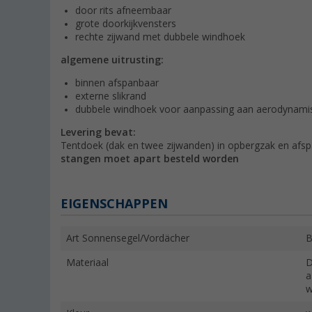
door rits afneembaar
grote doorkijkvensters
rechte zijwand met dubbele windhoek
algemene uitrusting:
binnen afspanbaar
externe slikrand
dubbele windhoek voor aanpassing aan aerodynami
Levering bevat:
Tentdoek (dak en twee zijwanden) in opbergzak en afs
stangen moet apart besteld worden
EIGENSCHAPPEN
Art Sonnensegel/Vordächer
B
Materiaal
D
a
w