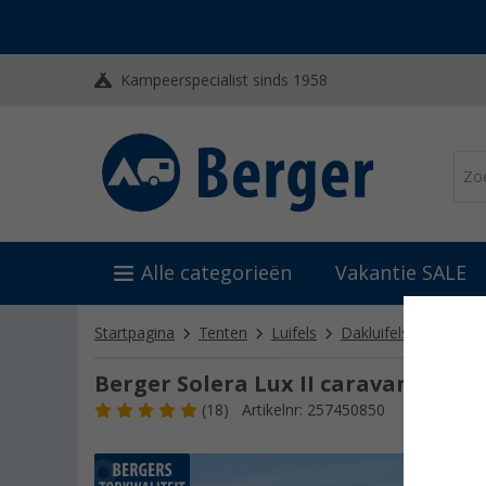
Kampeerspecialist sinds 1958
Alle categorieën
Vakantie SALE
Startpagina
Tenten
Luifels
Dakluifels
Berger 
Berger Solera Lux II caravanluifel
(18)
Artikelnr: 257450850