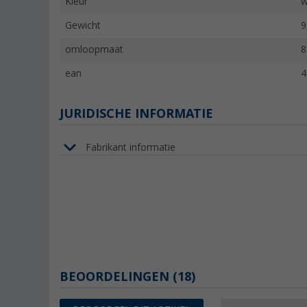
Kleur
w
Gewicht
9
omloopmaat
8
ean
4
JURIDISCHE INFORMATIE
Fabrikant informatie
BEOORDELINGEN
(18)