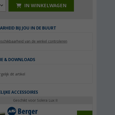
IN WINKELWAGEN
ARHEID BIJ JOU IN DE BUURT
%
%
schikbaarheid van de winkel controleren
IE & DOWNLOADS
ing
Thule Rain Blocker G2 luifel-
Berger Vela UV-tent 
gelijk dit artikel
ule
zijwand Large
(77)
montagehoogte 2,45 - 2,64m
(82)
uitval luifel 3m
268,- €
44,
€
99
€
Adviesprijs 314,- €
Adviesprijs 59,99 €
IJKE ACCESSOIRES
Geschikt voor Solera Lux II