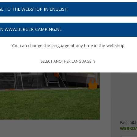
€ 6
E TO THE WEBSHOP IN ENGLISH
Prijzen inc
18,54
€
ON WWW.BERGER-CAMPING.NL
omloop
You can change the language at any time in the webshop.
821 - 
911 - 
SELECT ANOTHER LANGUAGE
1001 -
Beschik
WERKD