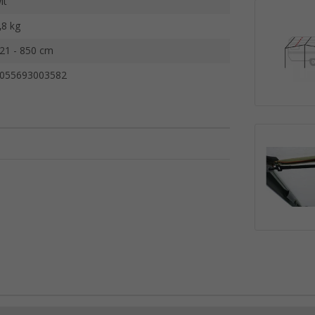
it
,8 kg
21 - 850 cm
055693003582