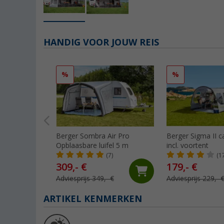
HANDIG VOOR JOUW REIS
%
%
Berger Sombra Air Pro
Berger Sigma II ca
Opblaasbare luifel 5 m
incl. voortent
(7)
(1
309,- €
179,- €
Adviesprijs 349,- €
Adviesprijs 229,- 
ARTIKEL KENMERKEN