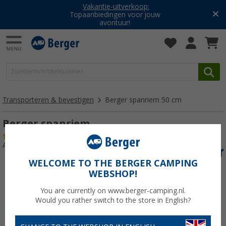
Vakantie-uitverkoop:
Topaanbiedingen voor jouw
avontuur!
Transporteren & bevestigen
Berger spanriem 50 cm
Berger spanriem
(16)
Artikelnr: 476490
WELCOME TO THE BERGER CAMPING
WEBSHOP!
You are currently on www.berger-camping.nl.
Would you rather switch to the store in English?