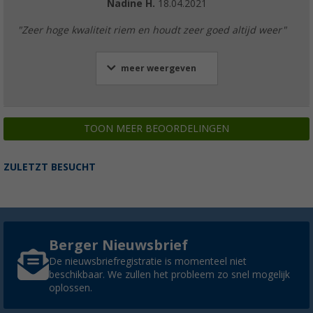
Nadine H.
18.04.2021
"Zeer hoge kwaliteit riem en houdt zeer goed altijd weer"
meer weergeven
TOON MEER BEOORDELINGEN
ZULETZT BESUCHT
Berger Nieuwsbrief
De nieuwsbriefregistratie is momenteel niet
beschikbaar. We zullen het probleem zo snel mogelijk
oplossen.