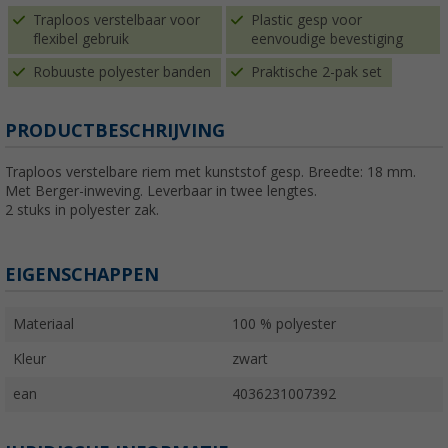
Traploos verstelbaar voor
Plastic gesp voor
flexibel gebruik
eenvoudige bevestiging
Robuuste polyester banden
Praktische 2-pak set
PRODUCTBESCHRIJVING
Traploos verstelbare riem met kunststof gesp. Breedte: 18 mm.
Met Berger-inweving. Leverbaar in twee lengtes.
2 stuks in polyester zak.
EIGENSCHAPPEN
Materiaal
100 % polyester
Kleur
zwart
ean
4036231007392