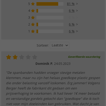
5
81 %
4
6 %
3
0 %
2
6 %
1
6 %
Laatste
Sorteer:
Geverifieerde waardering
Dominik P.
24.05.2023
"De spanbanden hadden vroeger stevige metalen
klemmen, maar nu zijn het helaas goedkope plastic gespen
die onder belasting vanzelf loskomen. Erg jammer! Volgens
Berger heeft de fabrikant dit gedaan om een
prijsverhoging te voorkomen. Ik had liever 1€ meer betaald
en verstandige gordels gekocht dan "goedkope" die ik toch
niet voor mijn doeleinden kan gebruiken. Wat dacht je van