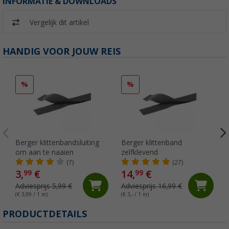
INFORMATIE & DOWNLOADS
Vergelijk dit artikel
HANDIG VOOR JOUW REIS
%
%
Berger klittenbandsluiting
Berger klittenband
om aan te naaien
zelfklevend
(7)
(27)
3,
€
14,
€
99
99
Adviesprijs 5,99 €
Adviesprijs 16,99 €
(€ 3,99 / 1 m)
(€ 3,- / 1 m)
(
PRODUCTDETAILS