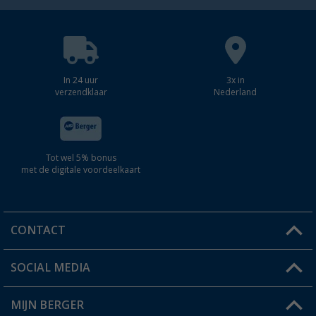
In 24 uur
3x in
verzendklaar
Nederland
Tot wel 5% bonus
met de digitale voordeelkaart
CONTACT
SOCIAL MEDIA
Een vraag?
MIJN BERGER
Winkel vinden