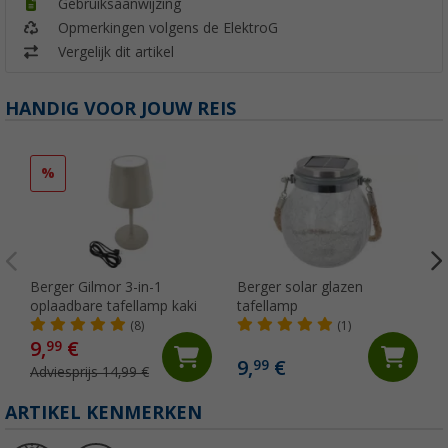
Gebruiksaanwijzing
Opmerkingen volgens de ElektroG
Vergelijk dit artikel
HANDIG VOOR JOUW REIS
%
Berger Gilmor 3-in-1
Berger solar glazen
oplaadbare tafellamp kaki
tafellamp
(8)
(1)
9,
€
99
9,
€
99
Adviesprijs 14,99 €
ARTIKEL KENMERKEN