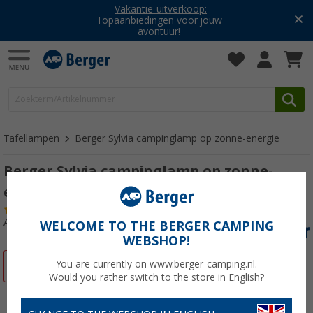
Vakantie-uitverkoop:
Topaanbiedingen voor jouw
avontuur!
Tafellampen
Berger Sylvia campinglamp op zonne-energie
Berger Sylvia campinglamp op zonne-
energie
(1)
Artikelnr: 852831
WELCOME TO THE BERGER CAMPING
WEBSHOP!
You are currently on www.berger-camping.nl.
-13%
Would you rather switch to the store in English?