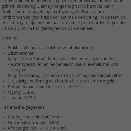
zijn geraffineerde ontwerp en praktische powerbankfunctie voor
gebruik onderweg. Dankzij het geïntegreerde handvat kan hij
flexibel worden opgehangen of gedragen. Twee aparte
lichtbronnen zorgen altijd voor optimale verlichting - in de tent, op
de camping of tijdens buitenactiviteiten. Hij kan worden opgeladen
via USB-C of via het geïntegreerde zonnepaneel.
Details:
Praktisch handvat van lichtgewicht aluminium
2 lichtbronnen
Knop 1 (hoofdlamp): In-/uitschakelen en wijzigen van de
kleurtemperaturen en helderheidsniveaus, evenals het SOS-
lichtsignaal
Knop 2 (zaklamp): Zaklamp en SOS-lichtsignaal aan/uit zetten
Gelijktijdige bediening van hoofdlicht en zaklamp mogelijk
Batterij-/laadniveau-indicator via LED's
Ingang: USB-C
Uitgang: USB-A
Technische gegevens
:
Batterijcapaciteit: 2.400 mAh
Nominaal vermogen: 8,8 W
Afmetingen (Ø×H): 10,5 × 6 cm