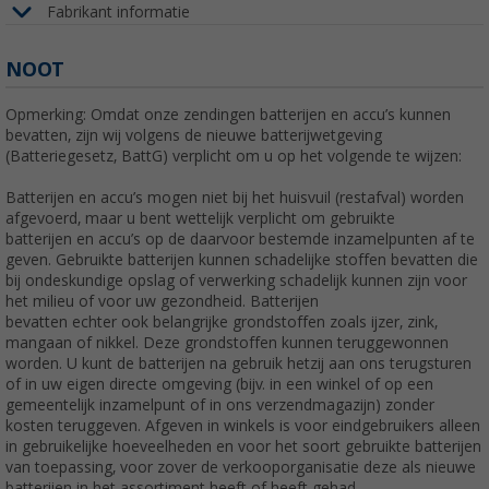
Fabrikant informatie
NOOT
Opmerking: Omdat onze zendingen batterijen en accu’s kunnen
bevatten, zijn wij volgens de nieuwe batterijwetgeving
(Batteriegesetz, BattG) verplicht om u op het volgende te wijzen:
Batterijen en accu’s mogen niet bij het huisvuil (restafval) worden
afgevoerd, maar u bent wettelijk verplicht om gebruikte
batterijen en accu’s op de daarvoor bestemde inzamelpunten af te
geven. Gebruikte batterijen kunnen schadelijke stoffen bevatten die
bij ondeskundige opslag of verwerking schadelijk kunnen zijn voor
het milieu of voor uw gezondheid. Batterijen
bevatten echter ook belangrijke grondstoffen zoals ijzer, zink,
mangaan of nikkel. Deze grondstoffen kunnen teruggewonnen
worden. U kunt de batterijen na gebruik hetzij aan ons terugsturen
of in uw eigen directe omgeving (bijv. in een winkel of op een
gemeentelijk inzamelpunt of in ons verzendmagazijn) zonder
kosten teruggeven. Afgeven in winkels is voor eindgebruikers alleen
in gebruikelijke hoeveelheden en voor het soort gebruikte batterijen
van toepassing, voor zover de verkooporganisatie deze als nieuwe
batterijen in het assortiment heeft of heeft gehad.