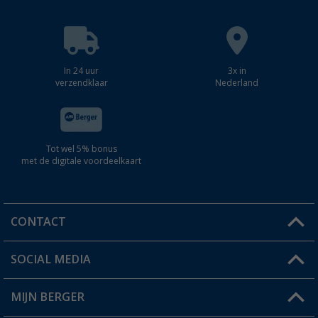
In 24 uur
3x in
verzendklaar
Nederland
Tot wel 5% bonus
met de digitale voordeelkaart
CONTACT
SOCIAL MEDIA
Een vraag?
MIJN BERGER
Winkel vinden