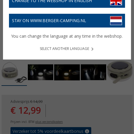
CHANGE TO THE WEBSHOP IN ENGLISH
STAY ON WWW.BERGER-CAMPING.NL
You can change the language at any time in the webshop.
SELECT ANOTHER LANGUAGE
Adviesprijs
€ 14,99
€ 12,99
Prijzen incl. BTW
plus verzendkosten
Verzeker tot 5% voordeelkaartbonus