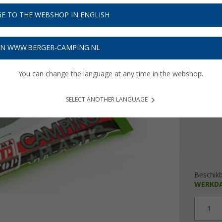
€ 9
E TO THE WEBSHOP IN ENGLISH
Prijzen inc
Verzeke
ON WWW.BERGER-CAMPING.NL
You can change the language at any time in the webshop.
Kleur
SELECT ANOTHER LANGUAGE
Beschik
WERKD
1