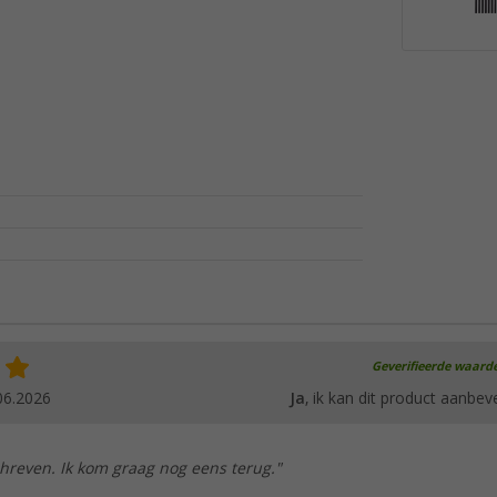
Geverifieerde waard
06.2026
Ja
, ik kan dit product aanbev
chreven. Ik kom graag nog eens terug."