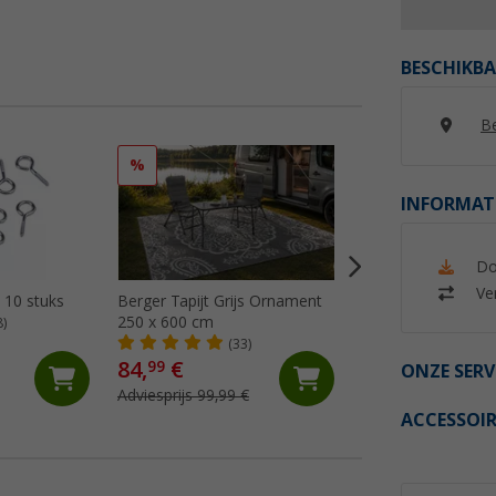
BESCHIKBA
Be
%
%
INFORMAT
Do
Ver
 10 stuks
Berger Tapijt Grijs Ornament
Berger Tapijt Gre
250 x 600 cm
250x400 cm
8)
(33)
(23)
84,
€
64,
€
99
99
ONZE SERV
Adviesprijs 99,99 €
Adviesprijs 74,99 €
ACCESSOIR