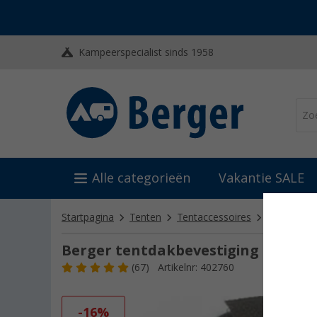
Kampeerspecialist sinds 1958
Alle categorieën
Vakantie SALE
Startpagina
Tenten
Tentaccessoires
Tentrepara
Berger tentdakbevestiging 6-pak gr
(67)
Artikelnr: 402760
-16%