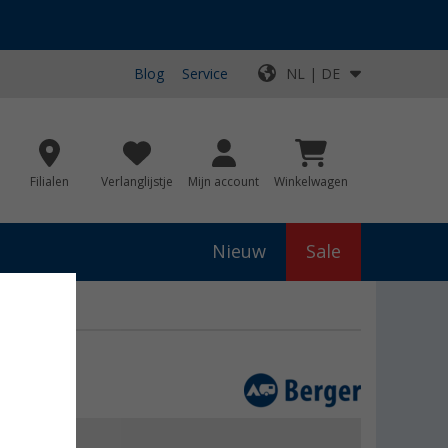
Blog
Service
NL | DE
Filialen
Verlanglijstje
Mijn account
Winkelwagen
Nieuw
Sale
js
€ 11,99