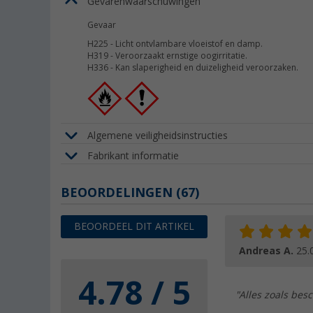
Gevarenwaarschuwingen
Gevaar
H225
-
Licht ontvlambare vloeistof en damp.
H319
-
Veroorzaakt ernstige oogirritatie.
H336
-
Kan slaperigheid en duizeligheid veroorzaken.
Algemene veiligheidsinstructies
Fabrikant informatie
BEOORDELINGEN
(67)
BEOORDEEL DIT ARTIKEL
Andreas A.
25.
4.78 / 5
"Alles zoals bes