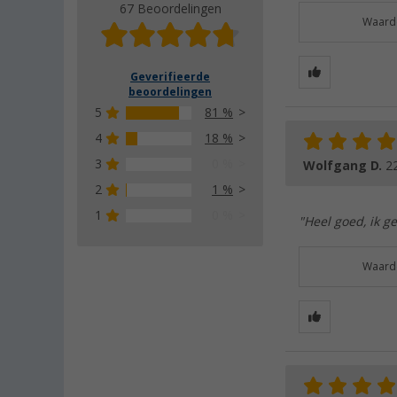
67 Beoordelingen
Waarde
Geverifieerde
beoordelingen
5
81 %
4
18 %
3
0 %
Wolfgang D.
2
2
1 %
1
0 %
"Heel goed, ik ge
Waarde