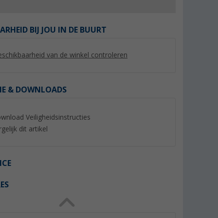
ARHEID BIJ JOU IN DE BUURT
schikbaarheid van de winkel controleren
%
IE & DOWNLOADS
wnload Veiligheidsinstructies
gelijk dit artikel
yNature
Berger luifelbies wit Ø 7 mm
Berger vierkante bu
voortent tapijt 300
(Meer dan 100)
(Mee
6,
€
99
59,
€
99
ICE
Adviesprijs 8,99 €
Adviesprijs 64,99 €
(€ 6,99 / 1 m)
ES