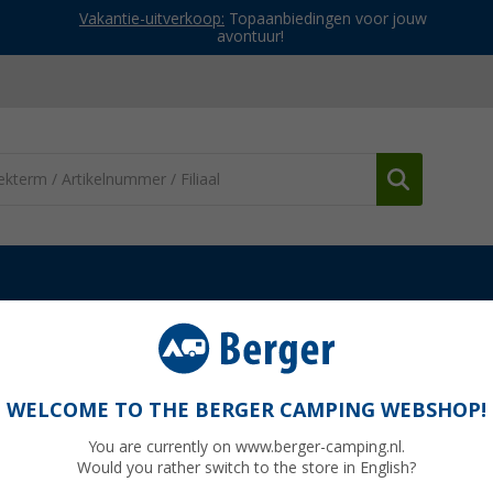
Vakantie-uitverkoop:
Topaanbiedingen voor jouw
avontuur!
tie
Berger tentdakbevestiging 6-pak
ijs
WELCOME TO THE BERGER CAMPING WEBSHOP!
You are currently on www.berger-camping.nl.
Would you rather switch to the store in English?
Adviespri