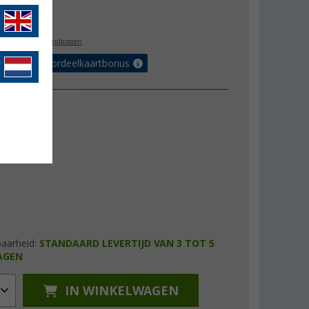
,99
l. BTW
plus verzendkosten
r tot 5% voordeelkaartbonus
baarheid:
STANDAARD LEVERTIJD VAN 3 TOT 5
AGEN
IN WINKELWAGEN