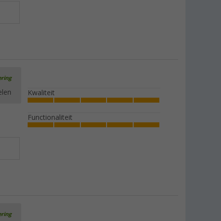
Berger caravan- en kunststofreiniger 1
liter
(63)
€ 8,99
Adviesprijs
€ 9,99
ering
elen
Kwaliteit
Voertuig reiniger
(90)
Functionaliteit
€ 8,99
Adviesprijs
€ 10,99
Berger glasvezelpalen
(73)
€ 14,99
vanaf
Adviesprijs
€ 24,99
ering