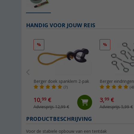
HANDIG VOOR JOUW REIS
%
%
Berger doek spanklem 2-pak
Berger eindringen
(7)
(4
10,
€
3,
€
99
99
Adviesprijs 12,99 €
Adviesprijs 5,99 €
PRODUCTBESCHRIJVING
Voor de stabiele opbouw van een tentdak