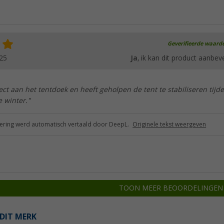
Geverifieerde waard
25
Ja
, ik kan dit product aanbev
ect aan het tentdoek en heeft geholpen de tent te stabiliseren tijd
 winter."
ring werd automatisch vertaald door DeepL.
Originele tekst weergeven
TOON MEER BEOORDELINGEN
DIT MERK