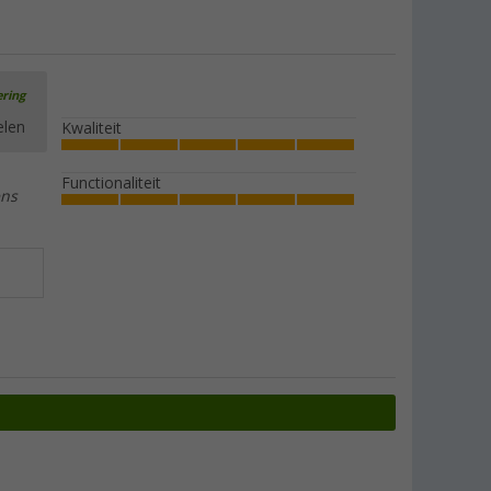
Berger klittenband zelfklevend
(27)
€ 4,99
vanaf
Adviesprijs
€ 6,99
ering
elen
Kwaliteit
Functionaliteit
Berger reparatie rubber koord voor
ens
glasvezelpalen 10 m
(38)
€ 6,99
Adviesprijs
€ 8,99
Berger Opblaasbare Buizen voor RVZ
Lago
€ 45,99