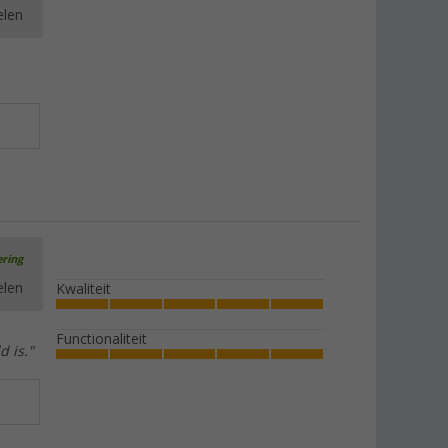
elen
Berger rubberen touwen per meter
(33)
€ 1,99
vanaf
ering
Berger klittenbandsluiting om aan te
elen
Kwaliteit
naaien
(7)
Functionaliteit
€ 3,99
vanaf
Adviesprijs
€ 5,99
 is."