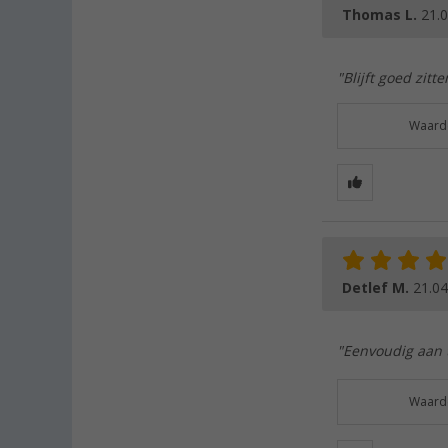
Thomas L.
21.
"Blijft goed zitte
Waarde
Detlef M.
21.04
"Eenvoudig aan t
Waarde