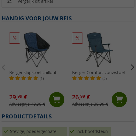
Vergelijk dit artikel
HANDIG VOOR JOUW REIS
%
%
Berger klapstoel chillout
Berger Comfort vouwstoel
O
(1)
(5)
29,
€
26,
€
99
99
Adviesprijs 49,99 €
Adviesprijs 39,99 €
PRODUCTDETAILS
Stevige, poedergecoate
Incl. hoofdsteun