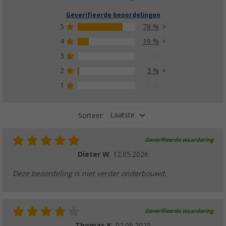
Geverifieerde beoordelingen
5
78 %
4
19 %
3
0 %
2
3 %
1
0 %
Laatste
Sorteer:
Geverifieerde waardering
Dieter W.
12.05.2026
Deze beoordeling is niet verder onderbouwd.
Geverifieerde waardering
Thomas K.
02.06.2025