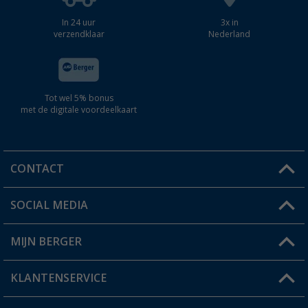
In 24 uur
3x in
verzendklaar
Nederland
Tot wel 5% bonus
met de digitale voordeelkaart
CONTACT
SOCIAL MEDIA
Een vraag?
MIJN BERGER
Winkel vinden
KLANTENSERVICE
Mijn account