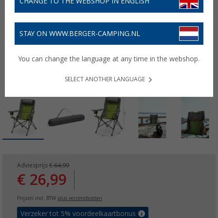
CHANGE TO THE WEBSHOP IN ENGLISH
STAY ON WWW.BERGER-CAMPING.NL
You can change the language at any time in the webshop.
SELECT ANOTHER LANGUAGE
Adviesprijs
€ 64,99
€ 26,99
Prijzen incl. BTW
plus verzendkosten
Verzeker tot 5% voordeelkaartbonus