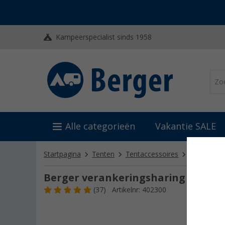
Kampeerspecialist sinds 1958
Alle categorieën
Vakantie SALE
Startpagina
Tenten
Tentaccessoires
Tentharing
Berger verankeringsharing
(37)
Artikelnr: 402300