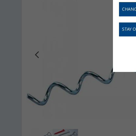
CHANG
STAY 