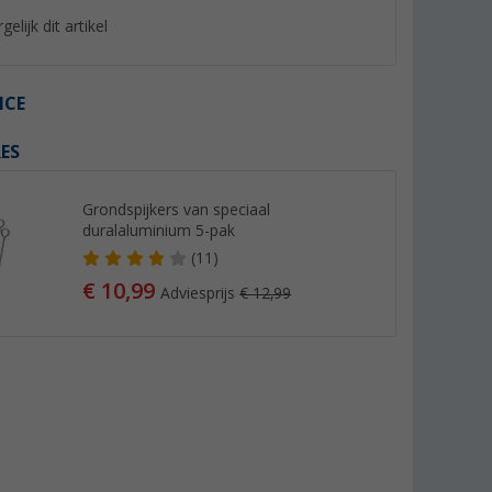
gelijk dit artikel
ICE
ES
%
Grondspijkers van speciaal
duralaluminium 5-pak
(11)
€ 10,99
Adviesprijs
€ 12,99
yNature
Berger luifelbies wit Ø 7 mm
Berger vierkante bu
voortent tapijt 300
(Meer dan 100)
(Mee
6,
€
99
59,
€
99
Adviesprijs 8,99 €
Adviesprijs 64,99 €
(€ 6,99 / 1 m)