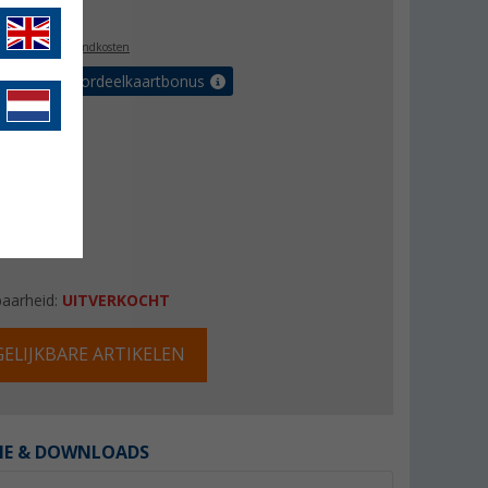
,99
l. BTW
plus verzendkosten
r tot 5% voordeelkaartbonus
baarheid:
UITVERKOCHT
ELIJKBARE ARTIKELEN
IE & DOWNLOADS