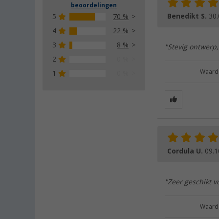
beoordelingen
Benedikt S.
30.
5
70 %
4
22 %
3
8 %
"Stevig ontwerp,
2
0 %
Waarde
1
0 %
Cordula U.
09.1
"Zeer geschikt v
Waarde