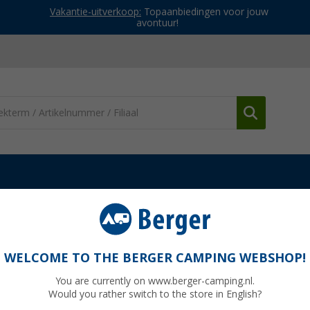
Vakantie-uitverkoop:
Topaanbiedingen voor jouw
avontuur!
en & spanmateriaal
Berger verankeringsharing
WELCOME TO THE BERGER CAMPING WEBSHOP!
You are currently on www.berger-camping.nl.
Would you rather switch to the store in English?