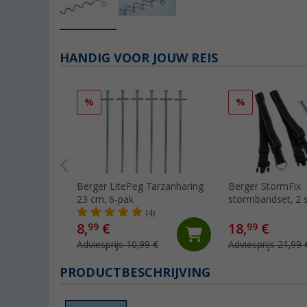
HANDIG VOOR JOUW REIS
%
%
Berger LitePeg Tarzanharing
Berger StormFix
23 cm, 6-pak
stormbandset, 2 
(4)
8,
€
18,
€
99
99
Adviesprijs 10,99 €
Adviesprijs 21,99 
PRODUCTBESCHRIJVING