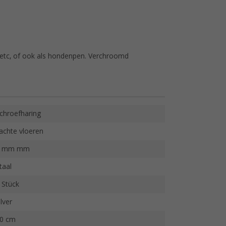
 etc, of ook als hondenpen. Verchroomd
chroefharing
achte vloeren
8 mm mm
taal
 Stück
ilver
0 cm