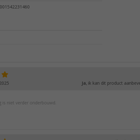
001542231460
.2025
Ja
, ik kan dit product aanbev
 is niet verder onderbouwd.