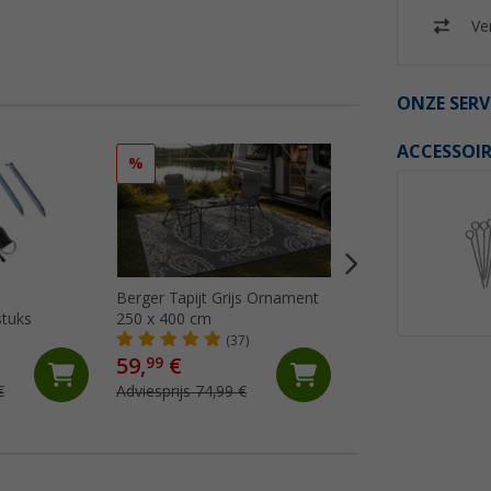
Ver
ONZE SERV
ACCESSOIR
%
%
Berger Tapijt Grijs Ornament
Berger Tapijt Gre
stuks
250 x 400 cm
250x400 cm
(37)
(24)
59,
€
64,
€
99
99
€
Adviesprijs 74,99 €
Adviesprijs 74,99 €