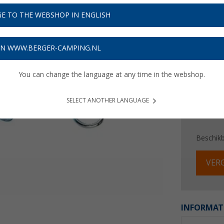
€ 8
E TO THE WEBSHOP IN ENGLISH
Prijzen inc
Verzeke
ON WWW.BERGER-CAMPING.NL
You can change the language at any time in the webshop.
SELECT ANOTHER LANGUAGE
Beschik
VERG
INFORMAT