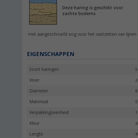
Deze haring is geschikt voor
zachte bodems
met aangeschroefd oog voor het vastzetten van lijnen
EIGENSCHAPPEN
Soort haringen
S
Vloer
z
Diameter
Materiaal
S
Verpakkingseenheid
1
Kleur
z
Lengte
4