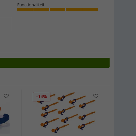
Functionaliteit
-14%
-28