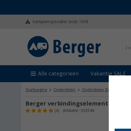
Kampeerspecialist sinds 1958
Alle categorieën
Vakantie SALE
Startpagina
Onderdelen
Onderdelen Berger
Ond
Berger verbindingselement voor be
(4)
Artikelnr: 333546