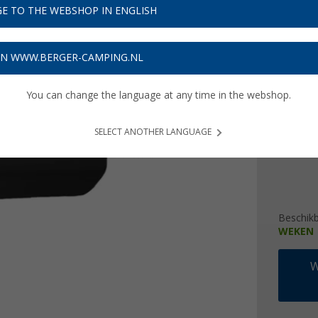
€ 2
E TO THE WEBSHOP IN ENGLISH
Prijzen inc
Verzeke
ON WWW.BERGER-CAMPING.NL
You can change the language at any time in the webshop.
uitvoeri
wit-grij
SELECT ANOTHER LANGUAGE
Beschik
WEKEN
W