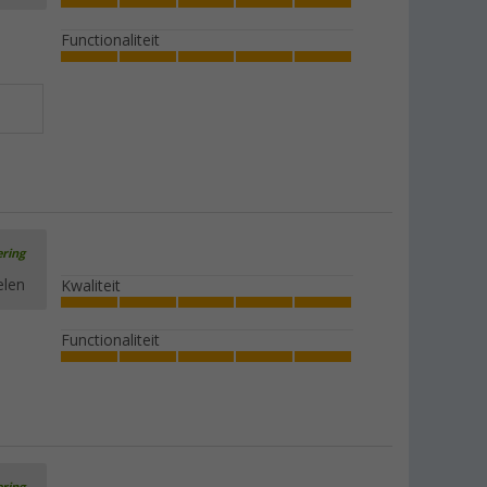
€ 44,99
Adviesprijs
€ 79,99
Functionaliteit
In meerdere uitvoeringen verkrijgbaar
Berger Iseo Luxus klapstoel
(
Over
100)
€ 49,99
vanaf
Adviesprijs
€ 89,99
ering
elen
Kwaliteit
Functionaliteit
Berger Iseo beensteun luxe XL
(59)
€ 24,99
Adviesprijs
€ 39,99