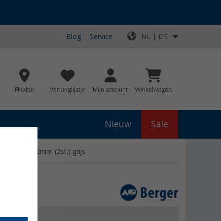
Blog
Service
NL | DE
Filialen
Verlanglijstje
Mijn account
Winkelwagen
Nieuw
Sale
eensteun 22mm (2st.) grijs