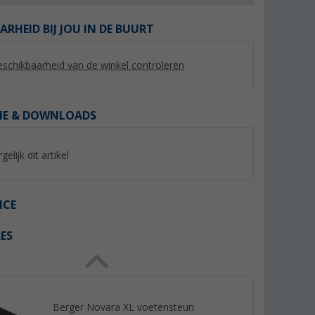
ARHEID BIJ JOU IN DE BUURT
schikbaarheid van de winkel controleren
%
%
IE & DOWNLOADS
gelijk dit artikel
 voor tafel
Berger wielen set van 4 voor
Vervangingsmotor 
ICE
de Waimea off-road handkar
Berger Titanium
manoeuvreerhulp Zi
17,
€
379,- €
99
ES
Adviesprijs 19,99 €
Adviesprijs 449,- €
Berger Novara XL voetensteun