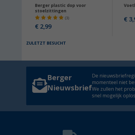
Berger plastic dop voor
Voet
stoelzittingen
€ 3,
(3)
€ 2,99
ZULETZT BESUCHT
De nieuwsbriefregis
Berger
momenteel niet be
Nieuwsbrief
We zullen het pro
snel mogelijk oplo