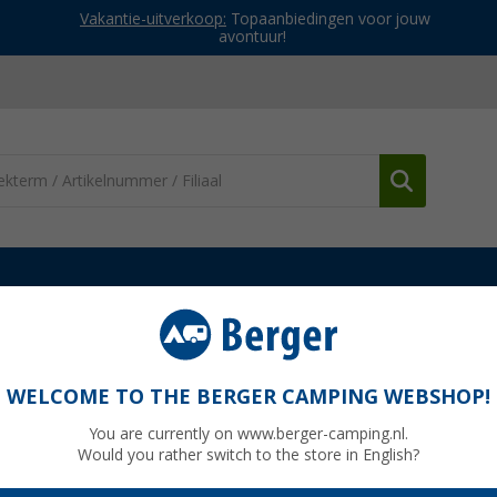
Vakantie-uitverkoop:
Topaanbiedingen voor jouw
avontuur!
erdelen Berger campingstoelen
Berger verbindingselement voor b
ensteun 22 mm (2 stuks) zwart
WELCOME TO THE BERGER CAMPING WEBSHOP!
You are currently on www.berger-camping.nl.
Would you rather switch to the store in English?