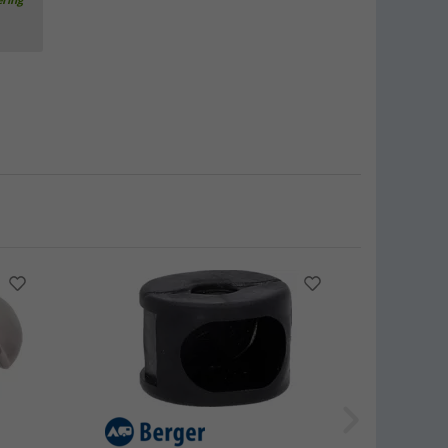
ering
Berger Comfort opvouwbare fauteuil
(
Over
100)
€ 54,99
Adviesprijs
€ 79,99
Berger plastic dop voor stoelzittingen
(3)
€ 2,99
Berger Tesino klapstoel (diverse
modellen)
(
Over
100)