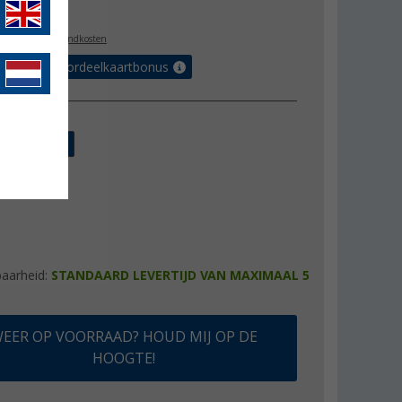
,99
l. BTW
plus verzendkosten
r tot 5% voordeelkaartbonus
ng
s
zwart
baarheid:
STANDAARD LEVERTIJD VAN MAXIMAAL 5
EER OP VOORRAAD? HOUD MIJ OP DE
HOOGTE!