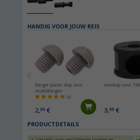
HANDIG VOOR JOUW REIS
Berger plastic dop voor
Voetkap voor 73
stoelzittingen
(3)
2,
€
3,
€
99
99
PRODUCTDETAILS
Geschikt voor verschillende stoelen en