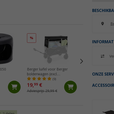
BESCHIKBA
Be
%
INFORMAT
Ver
0050
Berger luifel voor Berger
Berger voetdoppen
ONZE SERV
bolderwagen (excl.
Ivalo Gr.2
bolderwagen)
(9)
(1)
19,
€
99
ACCESSOIR
4,
€
99
Adviesprijs 29,99 €
2 delen