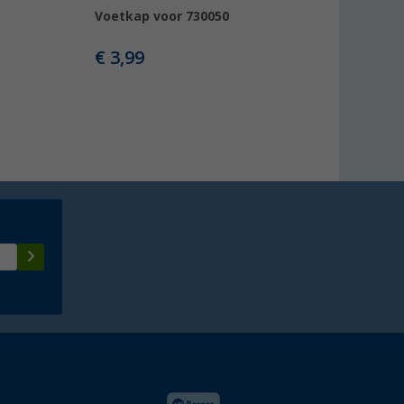
Voetkap voor 730050
€ 79,99
vanaf
Adviesprijs
€
109,00
€ 3,99