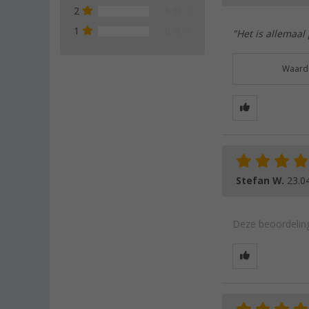
2
0 %
1
0 %
"Het is allemaal
Waarde
Stefan W.
23.0
Deze beoordeling