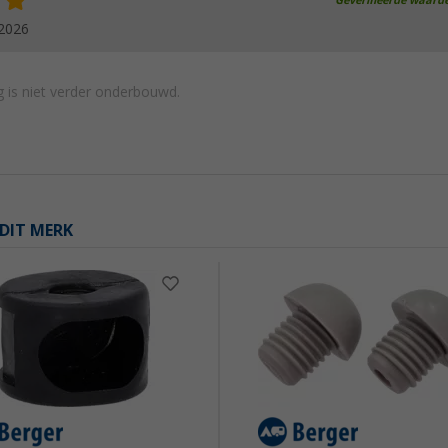
Geverifieerde waard
.2026
 is niet verder onderbouwd.
DIT MERK