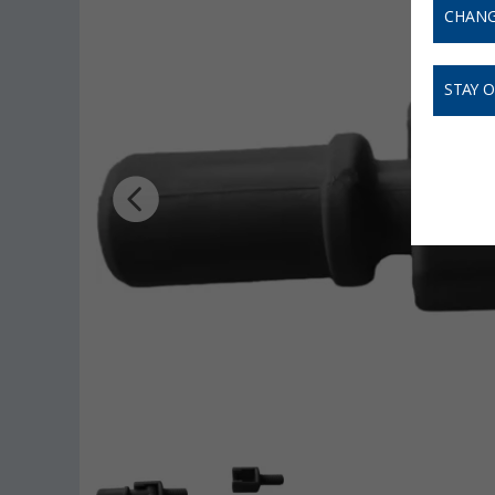
CHANG
STAY 