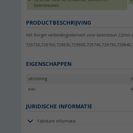
beensteunen
PRODUCTBESCHRIJVING
Het Berger verbindingselement voor beensteun 22mm (2
729720,728760,729830,729600,729740,729730,729840,
EIGENSCHAPPEN
uitvoering
z
ean
4
JURIDISCHE INFORMATIE
Fabrikant informatie