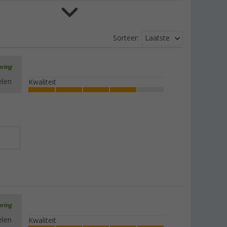
Berger voetensteun XL
Laatste
Sorteer:
(63)
€ 29,99
Adviesprijs
€ 39,99
ering
elen
Kwaliteit
Berger Iseo beensteun Comfort /
Luxe
(
Over
100)
€ 19,99
Adviesprijs
€ 34,99
Berger Iseo Comfort opvouwbare
ering
fauteuil
elen
Kwaliteit
(92)