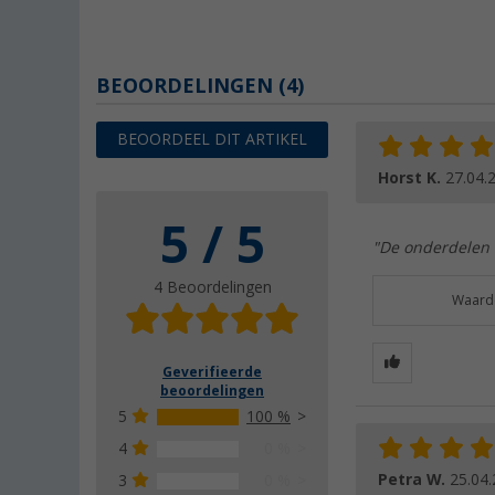
BEOORDELINGEN
(4)
BEOORDEEL DIT ARTIKEL
Horst K.
27.04.
5 / 5
"De onderdelen w
4 Beoordelingen
Waarde
Geverifieerde
beoordelingen
5
100 %
4
0 %
Petra W.
25.04
3
0 %