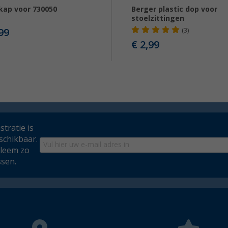
kap voor 730050
Berger plastic dop voor
stoelzittingen
99
(3)
€ 2,99
tratie is
schikbaar.
bleem zo
ssen.