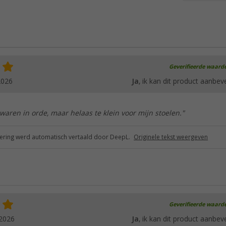
Geverifieerde waard
2026
Ja
, ik kan dit product aanbev
aren in orde, maar helaas te klein voor mijn stoelen."
ring werd automatisch vertaald door DeepL.
Originele tekst weergeven
Geverifieerde waard
.2026
Ja
, ik kan dit product aanbev