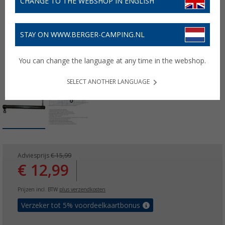
CHANGE TO THE WEBSHOP IN ENGLISH
STAY ON WWW.BERGER-CAMPING.NL
You can change the language at any time in the webshop.
SELECT ANOTHER LANGUAGE
Adviesprijs
€ 15,99
€ 12,99
Prijzen incl. BTW
plus verzendkosten
Verzeker tot 5% voordeelkaartbonus