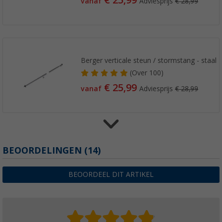
vanaf
Adviesprijs
€ 28,99
Berger verticale steun / stormstang - staal
(
Over
100)
€ 25,99
vanaf
Adviesprijs
€ 28,99
Berger luifel trekstang / nokstok telescopisc
BEOORDELINGEN
(14)
(42)
€ 20,99
BEOORDEEL DIT ARTIKEL
vanaf