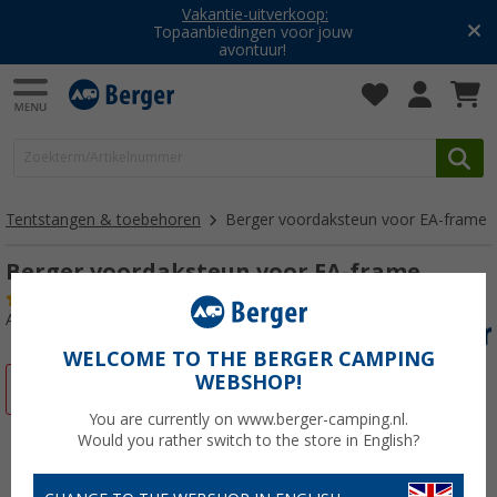
Vakantie-uitverkoop:
Topaanbiedingen voor jouw
avontuur!
Tentstangen & toebehoren
Berger voordaksteun voor EA-frame
Berger voordaksteun voor EA-frame
(14)
Artikelnr: 330230
WELCOME TO THE BERGER CAMPING
WEBSHOP!
-18%
You are currently on www.berger-camping.nl.
Would you rather switch to the store in English?