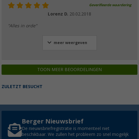
Geverifieerde waardering
Lorenz D.
20.02.2018
"Alles in orde"
meer weergeven
TOON MEER BEOORDELINGEN
ZULETZT BESUCHT
Berger Nieuwsbrief
De nieuwsbriefregistratie is momenteel niet
beschikbaar. We zullen het probleem zo snel mogelijk