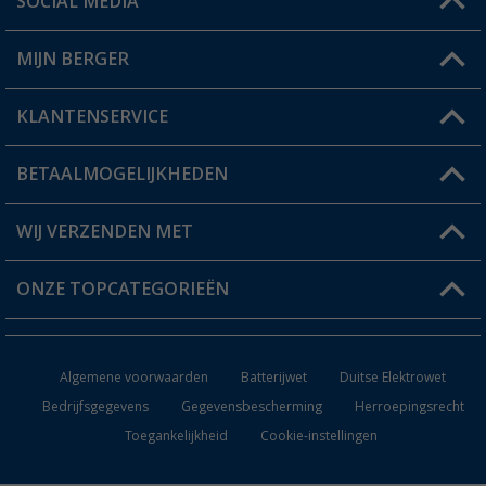
SOCIAL MEDIA
Een vraag?
MIJN BERGER
Winkel vinden
KLANTENSERVICE
Mijn account
Status bestelling
BETAALMOGELIJKHEDEN
FAQ & Contact
Berger voordeelkaart
Verzendinformatie
WIJ VERZENDEN MET
Verlanglijstje
Retourneren
ONZE TOPCATEGORIEËN
Catalogus
Camper en caravan accessoires
Dealer worden
Algemene voorwaarden
Batterijwet
Duitse Elektrowet
Keukenaccessoires
Bedrijfsgegevens
Gegevensbescherming
Herroepingsrecht
Toegankelijkheid
Cookie-instellingen
Campingmeubilair