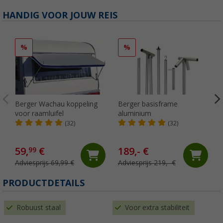
HANDIG VOOR JOUW REIS
%
%
Berger Wachau koppeling
Berger basisframe
voor raamluifel
aluminium
(32)
(32)
59,
€
189,- €
99
Adviesprijs 69,99 €
Adviesprijs 219,- €
PRODUCTDETAILS
Robuust staal
Voor extra stabiliteit