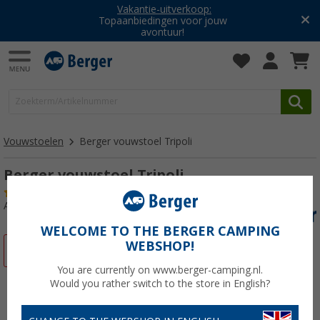
Vakantie-uitverkoop:
Topaanbiedingen voor jouw
avontuur!
Vouwstoelen
Berger vouwstoel Tripoli
Berger vouwstoel Tripoli
(12)
Artikelnr: 731320
WELCOME TO THE BERGER CAMPING
WEBSHOP!
-57%
You are currently on www.berger-camping.nl.
Would you rather switch to the store in English?