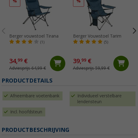
%
%
Berger vouwstoel Tirana
Berger Vouwstoel Tarim
O
(1)
(5)
34,
€
39,
€
99
99
Adviesprijs 64,99 €
Adviesprijs 59,99 €
PRODUCTDETAILS
Afneembare voetenbank
Individueel verstelbare
lendensteun
Incl. hoofdsteun
PRODUCTBESCHRIJVING