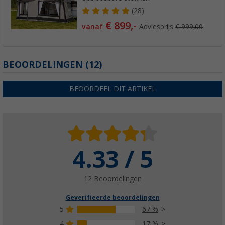
(28)
€ 899,-
vanaf
Adviesprijs
€ 999,00
BEOORDELINGEN
(12)
BEOORDEEL DIT ARTIKEL
4.33 / 5
12 Beoordelingen
Geverifieerde beoordelingen
5
67 %
4
17 %