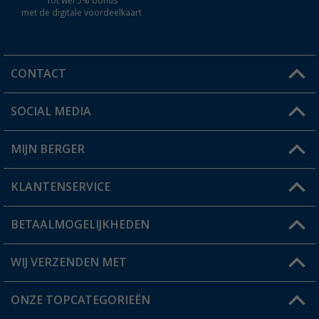
Tot wel 5% bonus
met de digitale voordeelkaart
CONTACT
SOCIAL MEDIA
Een vraag?
MIJN BERGER
Winkel vinden
KLANTENSERVICE
Mijn account
Status bestelling
BETAALMOGELIJKHEDEN
FAQ & Contact
Berger voordeelkaart
Verzendinformatie
WIJ VERZENDEN MET
Verlanglijstje
Retourneren
ONZE TOPCATEGORIEËN
Catalogus