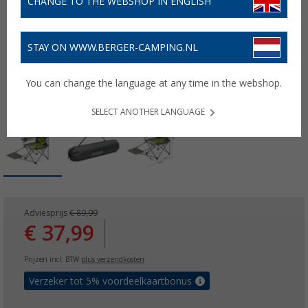
CHANGE TO THE WEBSHOP IN ENGLISH
STAY ON WWW.BERGER-CAMPING.NL
You can change the language at any time in the webshop.
SELECT ANOTHER LANGUAGE
Adviesprijs
€ 89,99
€ 37,99
Prijzen incl. BTW
plus verzendkosten
Verzeker tot 5% voordeelkaartbonus