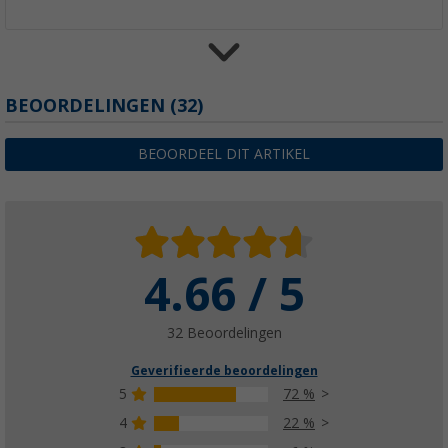
Berger Wachau caravan raamluifel blauw-wi
BEOORDELINGEN
(32)
(5)
€ 83,99
BEOORDEEL DIT ARTIKEL
€ 89,99
4.66 / 5
32 Beoordelingen
Geverifieerde beoordelingen
5
72 %
4
22 %