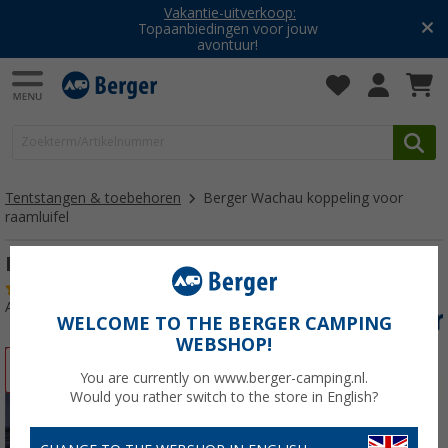
Vakantie-uitverkoop:
Topaanbiedingen voor jouw
avontuur!
Tentstangen & toebehoren
Berger Wachau koppeling voor
raamluifel
Berger Wachau koppeling voor raamluifel
(32)
Artikelnr: 160110
WELCOME TO THE BERGER CAMPING
WEBSHOP!
-14%
You are currently on www.berger-camping.nl.
Would you rather switch to the store in English?