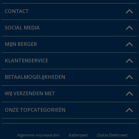
CONTACT
SOCIAL MEDIA
Een vraag?
MIJN BERGER
Winkel vinden
KLANTENSERVICE
Mijn account
Status bestelling
BETAALMOGELIJKHEDEN
FAQ & Contact
Berger voordeelkaart
Verzendinformatie
WIJ VERZENDEN MET
Verlanglijstje
Retourneren
ONZE TOPCATEGORIEËN
Catalogus
Camper en caravan accessoires
Dealer worden
Algemene voorwaarden
Batterijwet
Duitse Elektrowet