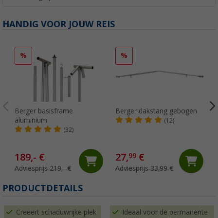
HANDIG VOOR JOUW REIS
%
%
Berger basisframe
Berger dakstang gebogen
aluminium
(12)
(32)
189,- €
27,
€
99
Adviesprijs 219,- €
Adviesprijs 33,99 €
PRODUCTDETAILS
Creëert schaduwrijke plek
Ideaal voor de permanente