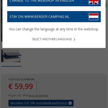
CHANGE TO THE WEBSHOP IN ENGLISH
STAY ON WWW.BERGER-CAMPING.NL
You can change the language at any time in the webshop.
SELECT ANOTHER LANGUAGE
Adviesprijs
€ 69,99
€ 59,99
Prijzen incl. BTW
gratis verzending
Verzeker tot 5% voordeelkaartbonus