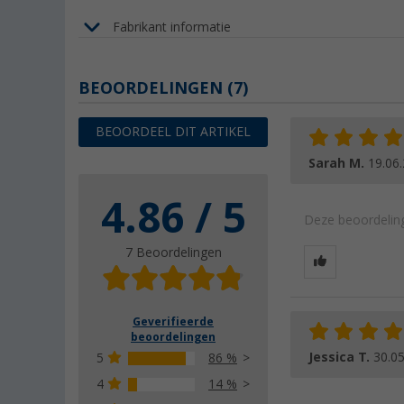
Fabrikant informatie
BEOORDELINGEN
(7)
BEOORDEEL DIT ARTIKEL
Sarah M.
19.06
4.86 / 5
Deze beoordeling
7 Beoordelingen
Geverifieerde
beoordelingen
Jessica T.
30.0
5
86 %
4
14 %