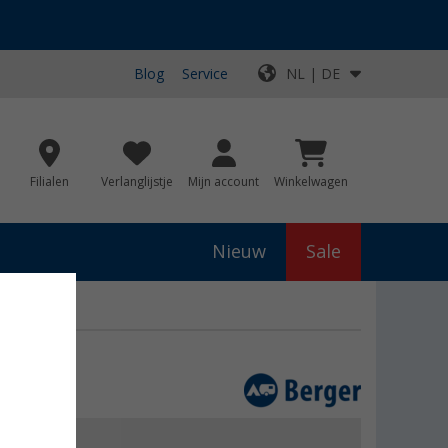
Blog
Service
NL | DE
Filialen
Verlanglijstje
Mijn account
Winkelwagen
Nieuw
Sale
js
€ 9,99