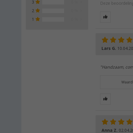
3
0 %
Deze beoordeling
2
0 %
1
0 %
Lars G.
10.04.2
"Handzaam, comp
Waarde
Anna Z.
02.04.