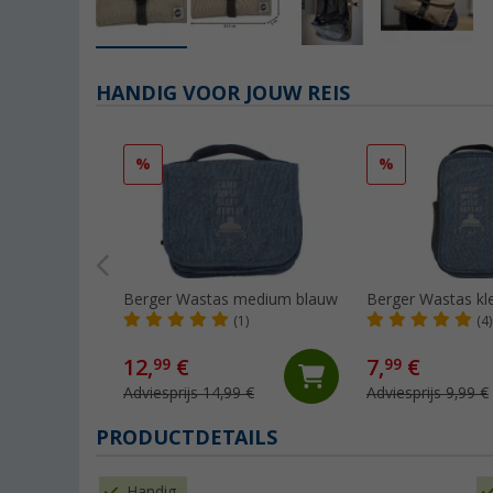
HANDIG VOOR JOUW REIS
%
%
Berger Wastas medium blauw
Berger Wastas kl
(1)
(4)
12,
€
7,
€
99
99
Adviesprijs 14,99 €
Adviesprijs 9,99 €
PRODUCTDETAILS
Handig