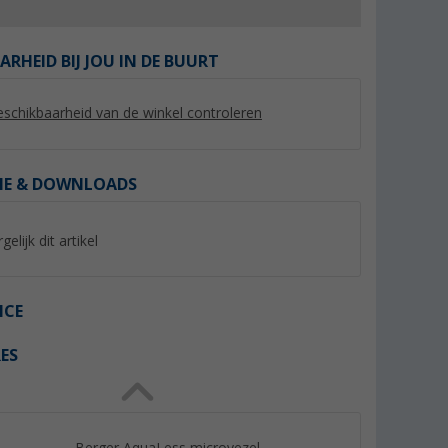
ARHEID BIJ JOU IN DE BUURT
schikbaarheid van de winkel controleren
%
IE & DOWNLOADS
gelijk dit artikel
ker Bag
Berger draagtas tafel
BusBoxx vensterta
vensterBOXX 50 lit
(9)
ICE
geschikt voor Calif
(1)
/ Ocean
19,
€
99
154,- €
ES
Adviesprijs 29,99 €
Berger AquaLess microvezel