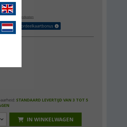
,99
l. BTW
plus verzendkosten
r tot 5% voordeelkaartbonus
baarheid:
STANDAARD LEVERTIJD VAN 3 TOT 5
AGEN
IN WINKELWAGEN