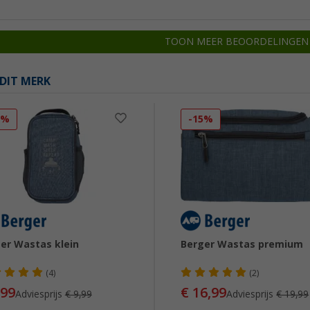
TOON MEER BEOORDELINGEN
DIT MERK
0%
-15%
er Wastas klein
Berger Wastas premium
(4)
(2)
,99
€ 16,99
Adviesprijs
€ 9,99
Adviesprijs
€ 19,99