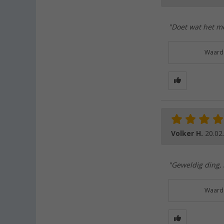
"Doet wat het mo
Waarde
Volker H.
20.02
"Geweldig ding, 
Waarde