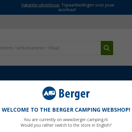
Vakantie-uitverkoop:
Topaanbiedingen voor jouw
avontuur!
ttassen
Berger Waszak opvouwbaar
WELCOME TO THE BERGER CAMPING WEBSHOP!
You are currently on www.berger-camping.nl.
Would you rather switch to the store in English?
Adviespri