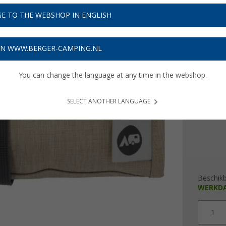
€ 7
E TO THE WEBSHOP IN ENGLISH
Prijzen inc
Verzeke
ON WWW.BERGER-CAMPING.NL
You can change the language at any time in the webshop.
Kleur
SELECT ANOTHER LANGUAGE
Beschik
WERKD
1