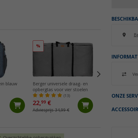
BESCHIKBA
Be
%
%
INFORMAT
Ver
ein blauw
Berger universele draag- en
Thule Luxury Bloc
opbergtas voor vier stoelen
draagtas
ONZE SERV
(13)
(30)
22,
€
40,
€
99
99
ACCESSOIR
Adviesprijs 34,99 €
Adviesprijs 50,- €
Overzichtelijke opbergvakken