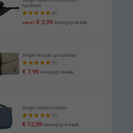
handdoek
(6)
€ 3,99
vanaf
Adviesprijs
€ 4,99
Berger Waszak opvouwbaar
(7)
€ 7,99
Adviesprijs
€ 9,99
Berger wastas medium
(1)
€ 12,99
Adviesprijs
€ 14,99