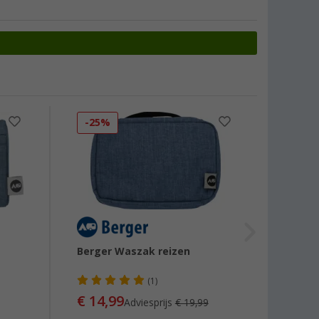
-25%
-13
Berger Waszak reizen
Berge
(1)
€ 14,99
€ 12
Adviesprijs
€ 19,99