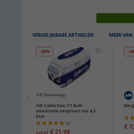
VERGELIJKBARE ARTIKELEN
MEER VAN 
-26%
-2
szak 4
VW Collection T1 Bulli
Berg
universele neopreen tas 4,5
liter
(8)
€ 7
€ 21,99
vanaf