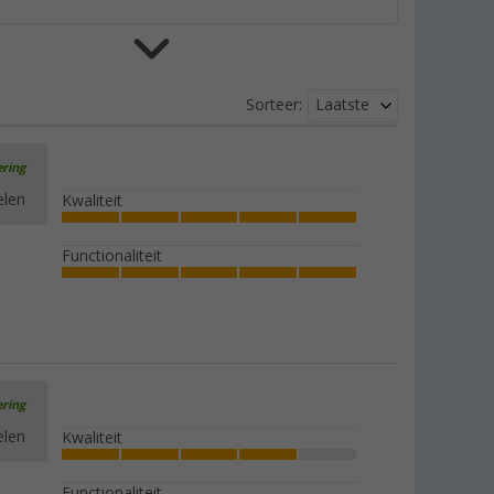
Berger Wastas premium
Laatste
Sorteer:
(2)
€ 16,99
Adviesprijs
€ 19,99
ering
elen
Kwaliteit
Functionaliteit
Berger Wastas klein
(4)
€ 7,99
Adviesprijs
€ 9,99
ering
elen
Kwaliteit
Berger Waszak reizen
Functionaliteit