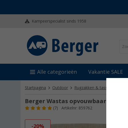
Kampeerspecialist sinds 1958
Alle categorieën
Vakantie SALE
Startpagina
Outdoor
Rugzakken & tassen
Toile
Berger Wastas opvouwbaar beige
(7)
Artikelnr: 859762
-20%