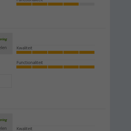
(1)
€ 14,99
Adviesprijs
€ 19,99
ering
elen
Kwaliteit
Waterdichte zak
(18)
Functionaliteit
€ 4,99
vanaf
ering
elen
Kwaliteit