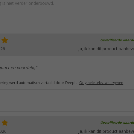
 is niet verder onderbouwd.
Geverifieerde waard
026
Ja
, ik kan dit product aanbev
act en voordelig"
ring werd automatisch vertaald door DeepL.
Originele tekst weergeven
Geverifieerde waard
2026
Ja
, ik kan dit product aanbev