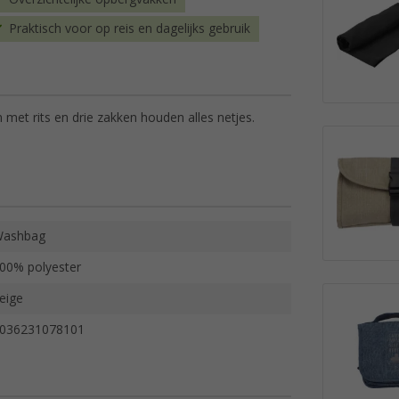
Praktisch voor op reis en dagelijks gebruik
n met rits en drie zakken houden alles netjes.
ashbag
00% polyester
eige
036231078101