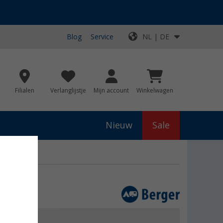
Blog
Service
NL | DE
Filialen
Verlanglijstje
Mijn account
Winkelwagen
Nieuw
Sale
 ml