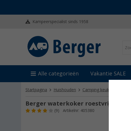
Kampeerspecialist sinds 1958
Alle categorieën
Vakantie SALE
Startpagina
Huishouden
Camping keukenartikelen
Berger waterkoker roestvrij staal 
(9)
Artikelnr: 405380