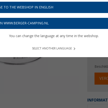
€ 2
E TO THE WEBSHOP IN ENGLISH
Prijzen inc
Verzeke
ON WWW.BERGER-CAMPING.NL
You can change the language at any time in the webshop.
SELECT ANOTHER LANGUAGE
Beschik
VERG
INFORMAT