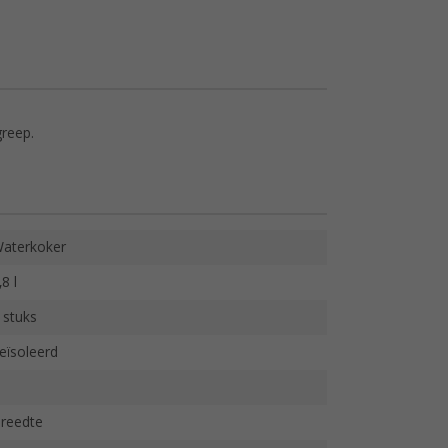
reep.
aterkoker
,8 l
 stuks
eïsoleerd
reedte