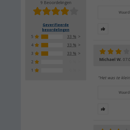
9 Beoordelingen
Waarde
Geverifieerde
beoordelingen
5
33 %
4
33 %
3
33 %
Michael W.
07.
2
0 %
1
0 %
"Het was te klein
Waarde