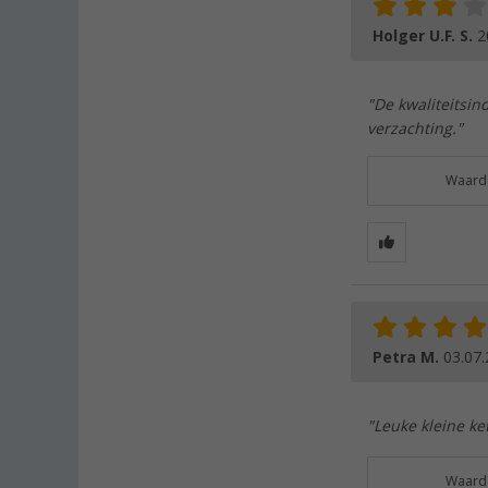
Holger U.F. S.
2
"De kwaliteitsin
verzachting."
Waarde
Petra M.
03.07
"Leuke kleine ket
Waarde