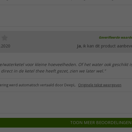
Geverifieerde waard
.2020
Ja
, ik kan dit product aanbev
ee/waterketel voor kleine hoeveelheden. Of het water ook geschikt i
k direct in de ketel thee heeft gezet, zien we later wel."
ring werd automatisch vertaald door DeepL.
Originele tekst weergeven
TOON MEER BEOORDELINGEN