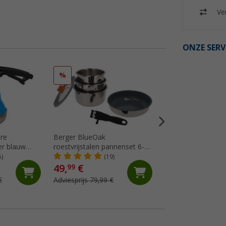
Ver
ONZE SERV
%
%
re
Berger BlueOak
Berger aluminium
er blauw
roestvrijstalen pannenset 6-
stapelbaar blauw -
delig met glazen deksel en
set
5)
(19)
(Me
tanggreep
49,
€
54,
€
99
99
€
Adviesprijs 79,99 €
Adviesprijs 89,99 €