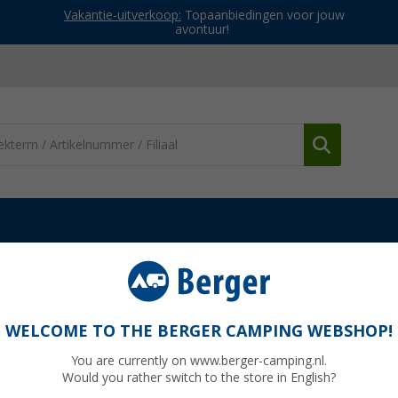
Vakantie-uitverkoop:
Topaanbiedingen voor jouw
avontuur!
Fluitketels
Berger waterkoker roestvrij staal met theezeefje 800
met theezeefje 800 ml
WELCOME TO THE BERGER CAMPING WEBSHOP!
You are currently on www.berger-camping.nl.
Would you rather switch to the store in English?