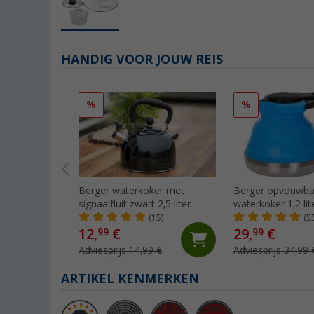
HANDIG VOOR JOUW REIS
%
%
Berger waterkoker met
Berger opvouwba
signaalfluit zwart 2,5 liter
waterkoker 1,2 lit
nieuw
(15)
(5
12,
€
29,
€
99
99
Adviesprijs 14,99 €
Adviesprijs 34,99 
ARTIKEL KENMERKEN