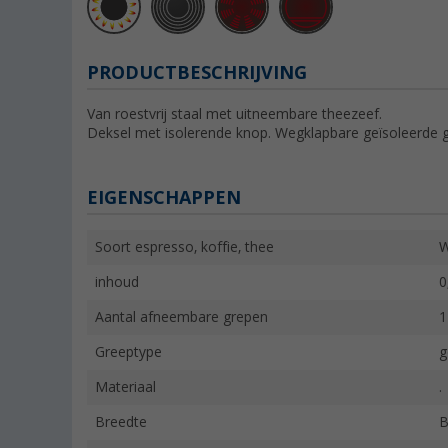
PRODUCTBESCHRIJVING
Van roestvrij staal met uitneembare theezeef.
Deksel met isolerende knop. Wegklapbare geïsoleerde g
EIGENSCHAPPEN
Soort espresso, koffie, thee
W
inhoud
0
Aantal afneembare grepen
1
Greeptype
g
Materiaal
.
Breedte
B