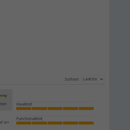
Laatste
Sorteer:
ering
elen
Kwaliteit
Functionaliteit
al en