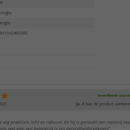
it
oogte
engte
001542405380
Geverifieerde waard
2025
Ja
, ik kan dit product aanbev
 erg praktisch, licht en robuust. En hij is gemaakt van roestvrij sta
ium, wat voor ons belangrijk is om gezondheidsredenen!"