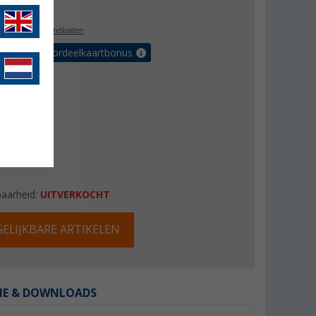
6,99
l. BTW
plus verzendkosten
r tot 5% voordeelkaartbonus
baarheid:
UITVERKOCHT
ELIJKBARE ARTIKELEN
IE & DOWNLOADS