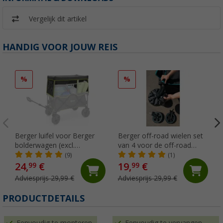
Vergelijk dit artikel
HANDIG VOOR JOUW REIS
%
%
Berger luifel voor Berger
Berger off-road wielen set
bolderwagen (excl.
van 4 voor de off-road
bolderwagen)
bolderkar
(9)
(1)
24,
€
19,
€
99
99
Adviesprijs 29,99 €
Adviesprijs 29,99 €
PRODUCTDETAILS