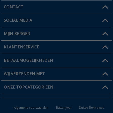
CONTACT
SOCIAL MEDIA
Een vraag?
MIJN BERGER
Winkel vinden
KLANTENSERVICE
Mijn account
Status bestelling
BETAALMOGELIJKHEDEN
FAQ & Contact
Berger voordeelkaart
Verzendinformatie
WIJ VERZENDEN MET
Verlanglijstje
Retourneren
ONZE TOPCATEGORIEËN
Catalogus
Camper en caravan accessoires
Dealer worden
Algemene voorwaarden
Batterijwet
Duitse Elektrowet
Keukenaccessoires