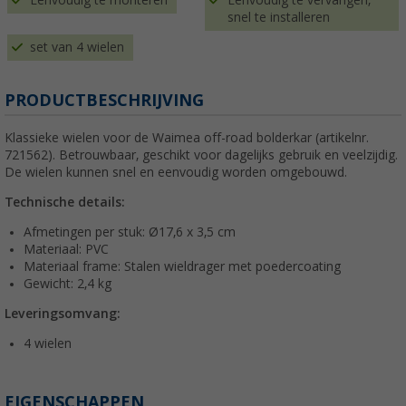
Eenvoudig te monteren
Eenvoudig te vervangen,
snel te installeren
set van 4 wielen
PRODUCTBESCHRIJVING
Klassieke wielen voor de Waimea off-road bolderkar (artikelnr.
721562). Betrouwbaar, geschikt voor dagelijks gebruik en veelzijdig.
De wielen kunnen snel en eenvoudig worden omgebouwd.
Technische details:
Afmetingen per stuk: Ø17,6 x 3,5 cm
Materiaal: PVC
Materiaal frame: Stalen wieldrager met poedercoating
Gewicht: 2,4 kg
Leveringsomvang:
4 wielen
EIGENSCHAPPEN