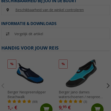
BESCHIKBAARHEID BIJ JOU IN DE BUURT
Beschikbaarheid van de winkel controleren
INFORMATIE & DOWNLOADS
Vergelijk dit artikel
HANDIG VOOR JOUW REIS
%
%
Berger Neopreenslipper
Berger Jano dames
Beachwalk
waterschoenen / neopreen
schoenen
(89)
(3)
1,- €
9,
€
95