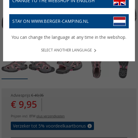
CHANGE TO THE WEBSHOP IN ENGLISH
STAY ON WWW.BERGER-CAMPING.NL
You can change the language at any time in the webshop.
SELECT ANOTHER LANGUAGE
Adviesprijs
€ 49,95
€ 9,95
Prijzen incl. BTW
plus verzendkosten
Verzeker tot 5% voordeelkaartbonus