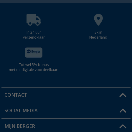
In 24 uur
3x in
verzendklaar
Nederland
Tot wel 5% bonus
met de digitale voordeelkaart
CONTACT
SOCIAL MEDIA
Een vraag?
MIJN BERGER
Winkel vinden