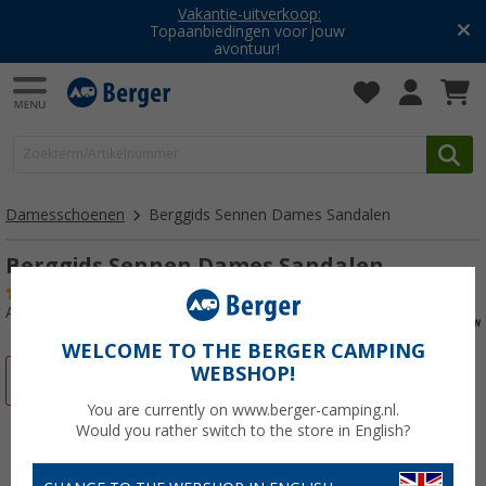
Vakantie-uitverkoop:
Topaanbiedingen voor jouw
avontuur!
Damesschoenen
Berggids Sennen Dames Sandalen
Berggids Sennen Dames Sandalen
(12)
Artikelnr: 65082041
WELCOME TO THE BERGER CAMPING
WEBSHOP!
-80%
You are currently on www.berger-camping.nl.
Would you rather switch to the store in English?