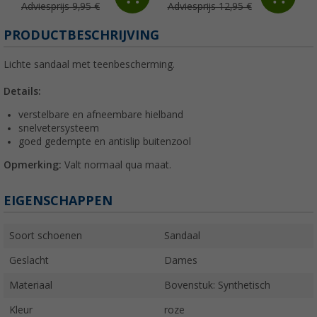
Adviesprijs 9,95 €
Adviesprijs 12,95 €
PRODUCTBESCHRIJVING
Lichte sandaal met teenbescherming.
Details:
verstelbare en afneembare hielband
snelvetersysteem
goed gedempte en antislip buitenzool
Opmerking:
Valt normaal qua maat.
EIGENSCHAPPEN
Soort schoenen
Sandaal
Geslacht
Dames
Materiaal
Bovenstuk: Synthetisch
Kleur
roze