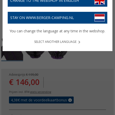
CHANGE TO THE WEBSHOP IN ENGLISH
STAY ON WWW.BERGER-CAMPING.NL
You can change the language at any time in the webshop.
SELECT ANOTHER LANGUAGE
Adviesprijs
€ 199,00
€ 146,00
Prijzen incl. BTW
gratis verzending
4,38
€ met de voordeelkaartbonus