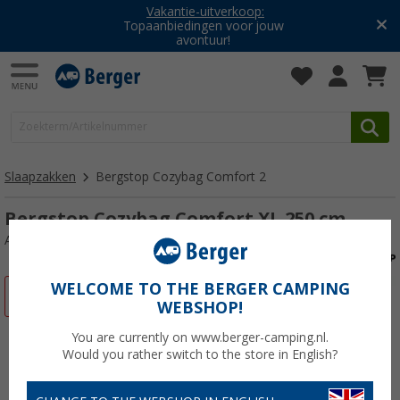
Vakantie-uitverkoop:
Topaanbiedingen voor jouw
avontuur!
Slaapzakken
Bergstop Cozybag Comfort 2
Bergstop Cozybag Comfort XL 250 cm
Artikelnr: 305668
WELCOME TO THE BERGER CAMPING
-26%
WEBSHOP!
You are currently on www.berger-camping.nl.
Would you rather switch to the store in English?