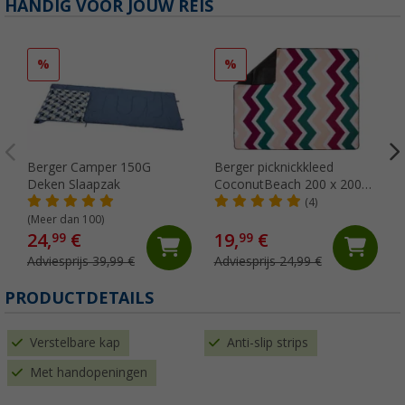
HANDIG VOOR JOUW REIS
%
%
Berger Camper 150G
Berger picknickkleed
Deken Slaapzak
CoconutBeach 200 x 200
cm
(4)
(Meer dan 100)
24,
€
19,
€
99
99
Adviesprijs 39,99 €
Adviesprijs 24,99 €
PRODUCTDETAILS
Verstelbare kap
Anti-slip strips
Met handopeningen