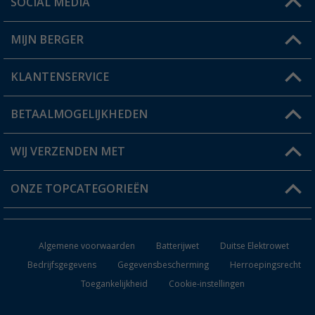
SOCIAL MEDIA
Een vraag?
MIJN BERGER
Winkel vinden
KLANTENSERVICE
Mijn account
Status bestelling
BETAALMOGELIJKHEDEN
FAQ & Contact
Berger voordeelkaart
Verzendinformatie
WIJ VERZENDEN MET
Verlanglijstje
Retourneren
ONZE TOPCATEGORIEËN
Catalogus
Camper en caravan accessoires
Dealer worden
Algemene voorwaarden
Batterijwet
Duitse Elektrowet
Keukenaccessoires
Bedrijfsgegevens
Gegevensbescherming
Herroepingsrecht
Toegankelijkheid
Cookie-instellingen
Campingmeubilair