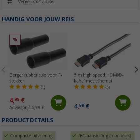
Vergelijk dit artikel
HANDIG VOOR JOUW REIS
%
Berger rubber tule voor F-
5 m high speed HDMI®-
stekker
kabel met ethernet
(1)
(5)
4,
€
99
4,
€
99
Adviesprijs 5,99 €
PRODUCTDETAILS
Compacte uitvoering
IEC-aansluiting (mannelijk)