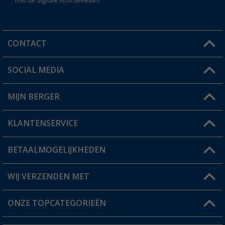
met de digitale voordeelkaart
CONTACT
SOCIAL MEDIA
Een vraag?
MIJN BERGER
Winkel vinden
KLANTENSERVICE
Mijn account
Status bestelling
BETAALMOGELIJKHEDEN
FAQ & Contact
Berger voordeelkaart
Verzendinformatie
WIJ VERZENDEN MET
Verlanglijstje
Retourneren
ONZE TOPCATEGORIEËN
Catalogus