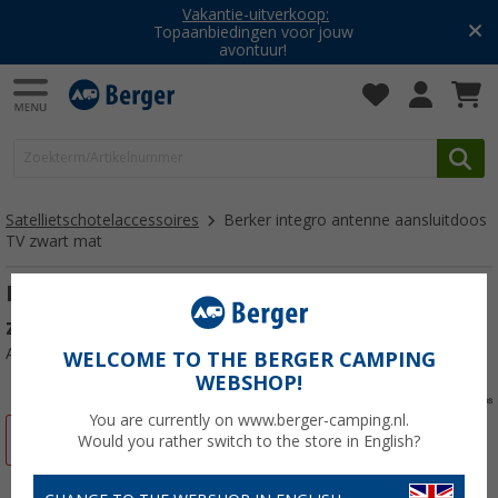
Vakantie-uitverkoop:
Topaanbiedingen voor jouw
avontuur!
Satellietschotelaccessoires
Berker integro antenne aansluitdoos
TV zwart mat
Berker integro antenne aansluitdoos TV
zwart mat
Artikelnr: 334517
WELCOME TO THE BERGER CAMPING
WEBSHOP!
You are currently on www.berger-camping.nl.
-25%
Would you rather switch to the store in English?