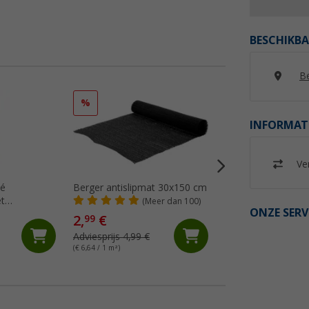
BESCHIKBA
Be
%
%
INFORMAT
Ver
mé
Berger antislipmat 30x150 cm
Berger Macramé O
t
(Meer dan 100)
(21)
ONZE SERV
1 liter
2,
€
99
9,
€
99
Adviesprijs 4,99 €
Adviesprijs 12,99 €
(€ 6,64 / 1 m²)