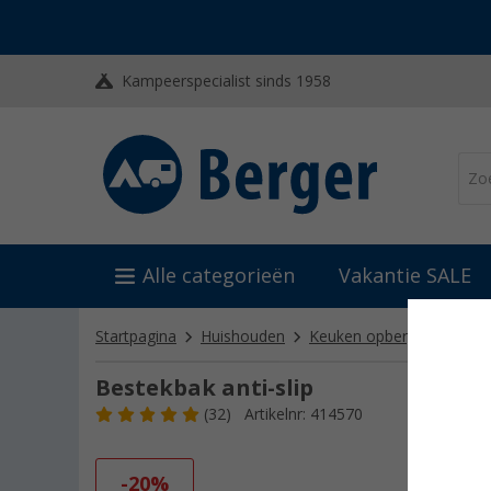
Kampeerspecialist sinds 1958
Alle categorieën
Vakantie SALE
Startpagina
Huishouden
Keuken opbergartikelen
Bestekbak anti-slip
(32)
Artikelnr: 414570
-20%