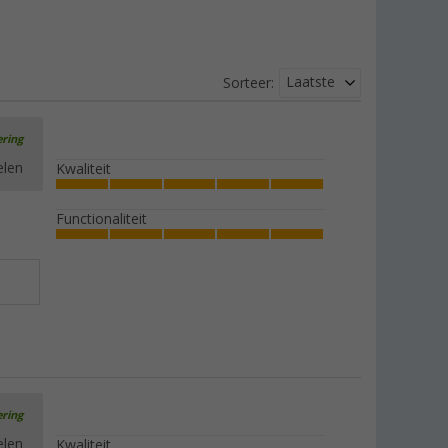
Laatste
Sorteer:
ering
elen
Kwaliteit
Functionaliteit
ering
elen
Kwaliteit