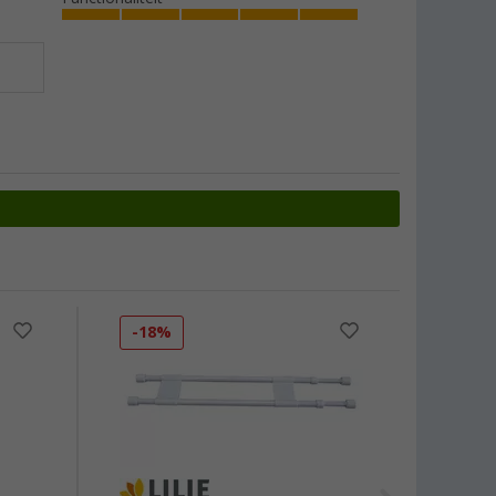
-18%
-12