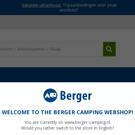
Vakantie-uitverkoop:
Topaanbiedingen voor jouw
avontuur!
Organizers keuken
Bestekbak anti-slip
WELCOME TO THE BERGER CAMPING WEBSHOP!
You are currently on www.berger-camping.nl.
Would you rather switch to the store in English?
Adviespri