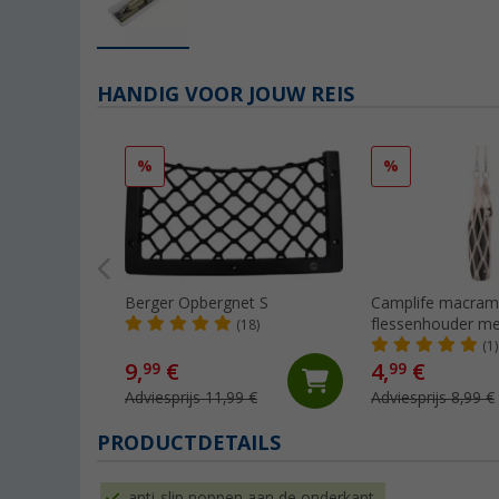
HANDIG VOOR JOUW REIS
%
%
Berger Opbergnet S
Camplife macra
flessenhouder me
(18)
karabijnhaak voor 
(1)
flessen
9,
€
4,
€
99
99
Adviesprijs 11,99 €
Adviesprijs 8,99 €
PRODUCTDETAILS
anti-slip noppen aan de onderkant