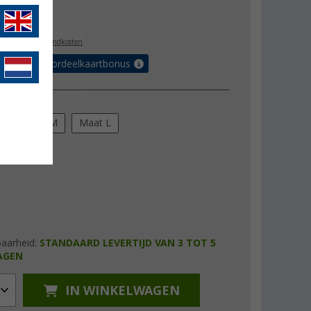
,99
l. BTW
plus verzendkosten
r tot 5% voordeelkaartbonus
ng
S
Maat M
Maat L
baarheid:
STANDAARD LEVERTIJD VAN 3 TOT 5
AGEN
IN WINKELWAGEN