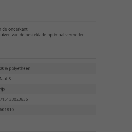
n de onderkant.
chuiven van de besteklade optimaal vermeden.
00% polyetheen
aat S
rijs
715133023636
601810