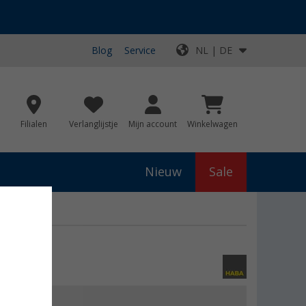
Blog
Service
NL | DE
Filialen
Verlanglijstje
Mijn account
Winkelwagen
Nieuw
Sale
js
€ 9,99