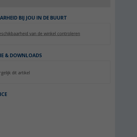
ARHEID BIJ JOU IN DE BUURT
schikbaarheid van de winkel controleren
%
%
IE & DOWNLOADS
gelijk dit artikel
rganiser S
Berger afvalemmer 6 liter
Berger Macramé
Fruit/opbergmand
(Meer dan 100)
ICE
(6)
9,
€
14,
€
99
99
Adviesprijs 18,99 €
Adviesprijs 19,99 €