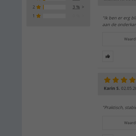
2
3 %
1
0 %
"Ik ben er erg b
aan de onderkant
Waarde
Karin S.
02.05.2
"Praktisch, stabi
Waarde