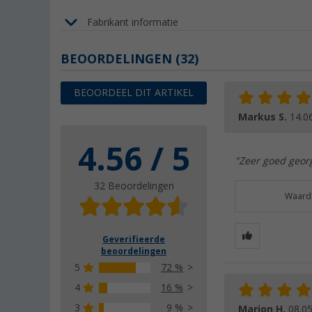
Fabrikant informatie
BEOORDELINGEN
(32)
BEOORDEEL DIT ARTIKEL
Markus S.
14.0
4.56 / 5
"Zeer goed georg
32 Beoordelingen
Waarde
Geverifieerde
beoordelingen
5
72 %
4
16 %
3
9 %
Marion H.
08.0