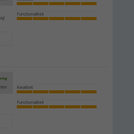
Functionaliteit
aag
ering
elen
Kwaliteit
Functionaliteit