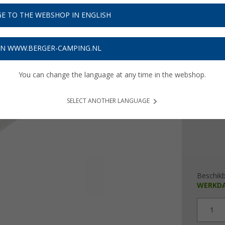
€ 7
E TO THE WEBSHOP IN ENGLISH
Prijzen inc
Verzeke
ON WWW.BERGER-CAMPING.NL
You can change the language at any time in the webshop.
uitvoeri
Maat 
SELECT ANOTHER LANGUAGE
Beschik
WERKD
1