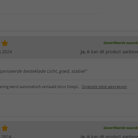
Geverifieerde waard
6.2024
Ja
, ik kan dit product aanbev
aniseerde besteklade Licht, goed, stabiel"
ring werd automatisch vertaald door DeepL.
Originele tekst weergeven
Geverifieerde waard
5.2024
Ja
, ik kan dit product aanbev