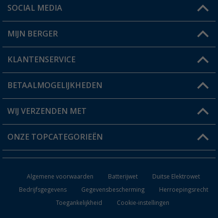
SOCIAL MEDIA
Een vraag?
MIJN BERGER
Winkel vinden
KLANTENSERVICE
Mijn account
Status bestelling
BETAALMOGELIJKHEDEN
FAQ & Contact
Berger voordeelkaart
Verzendinformatie
WIJ VERZENDEN MET
Verlanglijstje
Retourneren
ONZE TOPCATEGORIEËN
Catalogus
Camper en caravan accessoires
Dealer worden
Algemene voorwaarden
Batterijwet
Duitse Elektrowet
Keukenaccessoires
Bedrijfsgegevens
Gegevensbescherming
Herroepingsrecht
Toegankelijkheid
Cookie-instellingen
Campingmeubilair