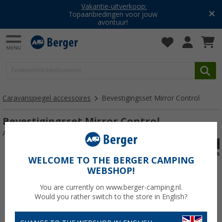
Vakantie-uitverkoop:
Topaanbiedingen voor jouw
avontuur!
Caravanspiegel accessoires
Bevestigingsset Mirror Control
Bevestigingsset Mirror Control
Artikelnr: BefestigungsSetMirrorControl107133
WELCOME TO THE BERGER CAMPING
WEBSHOP!
You are currently on www.berger-camping.nl.
Would you rather switch to the store in English?