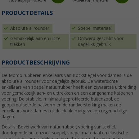
Adviesprijs 12,95 €
Adviesprijs 9,95 €
PRODUCTDETAILS
Absolute allrounder
Soepel materiaal
Gemakkelijk aan en uit te
Ontwerp geschikt voor
trekken
dagelijks gebruik
PRODUCTBESCHRIJVING
De Momo rubberen enkellaars van Bockstiegel voor dames is de
absolute allrounder voor dagelijks gebruik. De waterdichte
enkellaars van soepel natuurrubber heeft een zijwaartse uitbreiding
voor gemakkelijk aan- en uittrekken en een aangename katoenen
voering. De stabiele, minimaal geprofileerde buitenzool, de
geoptimaliseerde pasvorm en de randversterking maken de
enkellaars voor dames tot de ideale metgezel op regenachtige
dagen.
Details: Bovenwerk van natuurrubber, voering van textiel,
doorlopende buitenzool, soepel, soepel materiaal en elastische
zijkant voor gemakkelijk aan- en uittrekken, uittrekhulp op de