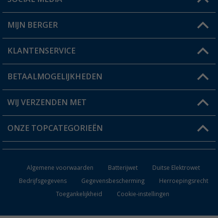
Een vraag?
MIJN BERGER
Winkel vinden
KLANTENSERVICE
Mijn account
Status bestelling
BETAALMOGELIJKHEDEN
FAQ & Contact
Berger voordeelkaart
Verzendinformatie
WIJ VERZENDEN MET
Verlanglijstje
Retourneren
ONZE TOPCATEGORIEËN
Catalogus
Camper en caravan accessoires
Dealer worden
Algemene voorwaarden
Batterijwet
Duitse Elektrowet
Keukenaccessoires
Bedrijfsgegevens
Gegevensbescherming
Herroepingsrecht
Toegankelijkheid
Cookie-instellingen
Campingmeubilair