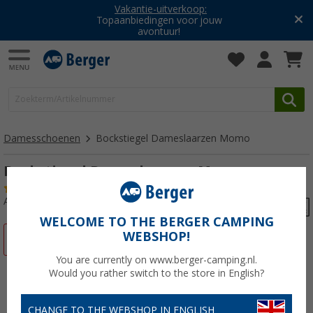
Vakantie-uitverkoop:
Topaanbiedingen voor jouw
avontuur!
Damesschoenen
Bockstiegel Dameslaarzen Momo
Bockstiegel Dameslaarzen Momo
(2)
Artikelnr: 68739937
WELCOME TO THE BERGER CAMPING
WEBSHOP!
-30%
You are currently on www.berger-camping.nl.
Would you rather switch to the store in English?
CHANGE TO THE WEBSHOP IN ENGLISH