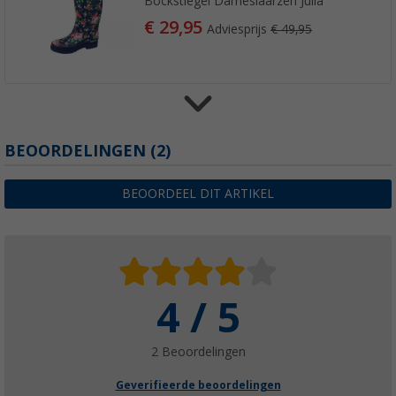
Bockstiegel Dameslaarzen Julia
€ 29,95
Adviesprijs
€ 49,95
Bockstiegel Dameslaars Marina
BEOORDELINGEN
(2)
(1)
€ 29,95
BEOORDEEL DIT ARTIKEL
Adviesprijs
€ 49,95
4 / 5
Bockstiegel Dameslaarzen Marleen
(2)
€ 29,95
2 Beoordelingen
Adviesprijs
€ 49,95
Geverifieerde beoordelingen