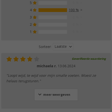
5
0 %
4
100 %
3
0 %
Bockstiegel Dameslaarzen Wiebke
2
0 %
€ 29,95
Adviesprijs
€ 49,95
1
0 %
Laatste
Sorteer:
Geverifieerde waardering
michaela r.
13.06.2024
"Loopt wijd, te wijd voor mijn smalle voeten. Moest ze
helaas terugsturen."
meer weergeven