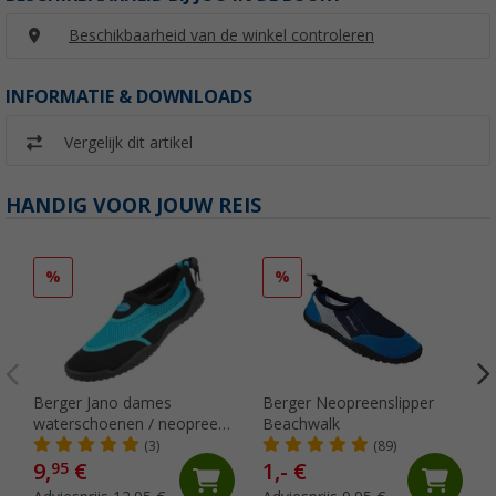
Beschikbaarheid van de winkel controleren
INFORMATIE & DOWNLOADS
Vergelijk dit artikel
HANDIG VOOR JOUW REIS
%
%
Berger Jano dames
Berger Neopreenslipper
waterschoenen / neopreen
Beachwalk
schoenen
(3)
(89)
9,
€
1,- €
95