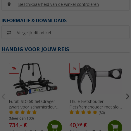
Beschikbaarheid van de winkel controleren
INFORMATIE & DOWNLOADS
Vergelijk dit artikel
HANDIG VOOR JOUW REIS
%
%
Eufab SD260 fietsdrager
Thule Fietshouder
zwart voor scharnierdeur
Fietsframehouder met slot
bestelwagen voor 2 fietsen,
zilver
(80)
geschikt voor e-bikes
(Meer dan 100)
734,- €
40,
€
99