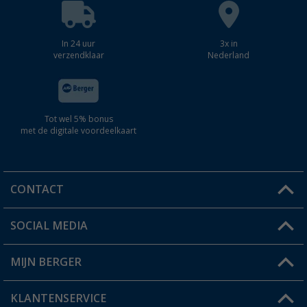
In 24 uur
3x in
verzendklaar
Nederland
Tot wel 5% bonus
met de digitale voordeelkaart
CONTACT
SOCIAL MEDIA
Een vraag?
MIJN BERGER
Winkel vinden
KLANTENSERVICE
Mijn account