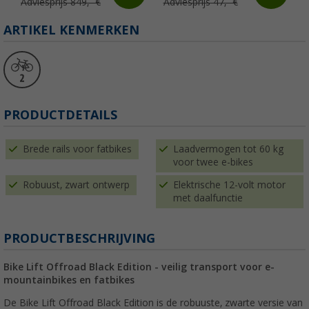
Adviesprijs 849,- €
Adviesprijs 47,- €
ARTIKEL KENMERKEN
PRODUCTDETAILS
Brede rails voor fatbikes
Laadvermogen tot 60 kg
voor twee e-bikes
Robuust, zwart ontwerp
Elektrische 12-volt motor
met daalfunctie
PRODUCTBESCHRIJVING
Bike Lift Offroad Black Edition - veilig transport voor e-
mountainbikes en fatbikes
De Bike Lift Offroad Black Edition is de robuuste, zwarte versie van