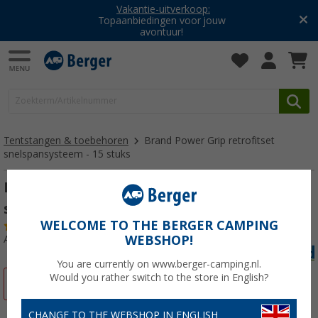
Vakantie-uitverkoop:
Topaanbiedingen voor jouw
avontuur!
Tentstangen & toebehoren
Brand Power Grip retrofitset
snelspansysteem - 15 stuks
Brand Power Grip retrofitset
snelspansysteem 32mm - 15 stuks
WELCOME TO THE BERGER CAMPING
(6)
WEBSHOP!
Artikelnr: 699186
You are currently on www.berger-camping.nl.
Would you rather switch to the store in English?
-11%
CHANGE TO THE WEBSHOP IN ENGLISH