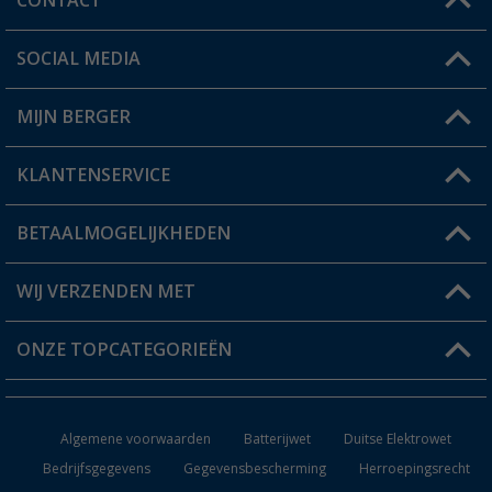
CONTACT
SOCIAL MEDIA
Een vraag?
MIJN BERGER
Winkel vinden
KLANTENSERVICE
Mijn account
Status bestelling
BETAALMOGELIJKHEDEN
FAQ & Contact
Berger voordeelkaart
Verzendinformatie
WIJ VERZENDEN MET
Verlanglijstje
Retourneren
ONZE TOPCATEGORIEËN
Catalogus
Camper en caravan accessoires
Dealer worden
Algemene voorwaarden
Batterijwet
Duitse Elektrowet
Keukenaccessoires
Bedrijfsgegevens
Gegevensbescherming
Herroepingsrecht