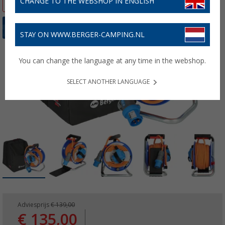
-2%
CHANGE TO THE WEBSHOP IN ENGLISH
STAY ON WWW.BERGER-CAMPING.NL
You can change the language at any time in the webshop.
SELECT ANOTHER LANGUAGE
Adviesprijs
€ 139,00
€ 135,00