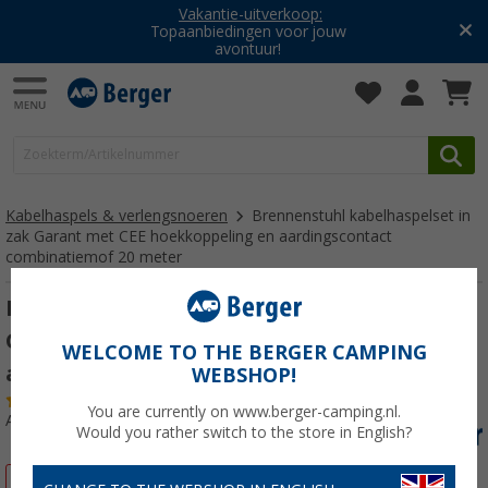
Vakantie-uitverkoop:
Topaanbiedingen voor jouw
avontuur!
Kabelhaspels & verlengsnoeren
Brennenstuhl kabelhaspelset in
zak Garant met CEE hoekkoppeling en aardingscontact
combinatiemof 20 meter
Brennenstuhl kabelhaspelset in zak
Garant met CEE hoekkoppeling en
WELCOME TO THE BERGER CAMPING
aardingscontact combinatiemof 20 meter
WEBSHOP!
(5)
You are currently on www.berger-camping.nl.
Artikelnr: 304392
Would you rather switch to the store in English?