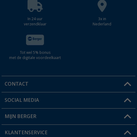
In 24 uur
3x in
verzendklaar
Nederland
Tot wel 5% bonus
met de digitale voordeelkaart
CONTACT
SOCIAL MEDIA
Een vraag?
MIJN BERGER
Winkel vinden
KLANTENSERVICE
Mijn account