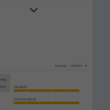
Berger haringzuiger
(100)
€ 4,99
Adviesprijs
€ 6,99
Reflecterende scheerlijn
Laatste
Sorteer:
(46)
€ 9,99
Adviesprijs
€ 11,99
ering
elen
Kwaliteit
Functionaliteit
Berger tentharingen 10-pak