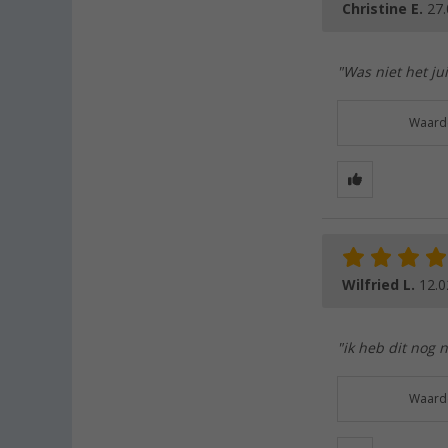
Christine E.
27.
"Was niet het ju
Waarde
Wilfried L.
12.0
"ik heb dit nog n
Waarde