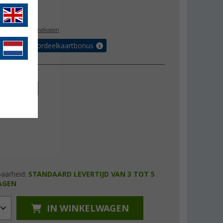
,99
l. BTW
plus verzendkosten
r tot 5% voordeelkaartbonus
40 cm
baarheid:
STANDAARD LEVERTIJD VAN 3 TOT 5
AGEN
IN WINKELWAGEN