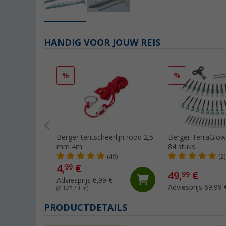
HANDIG VOOR JOUW REIS
%
%
Berger tentscheerlijn rood 2,5
Berger TerraGlow 
mm 4m
84 stuks
(49)
(2)
4,
€
99
49,
€
99
Adviesprijs 6,99 €
Adviesprijs 69,99 
(€ 1,25 / 1 m)
PRODUCTDETAILS