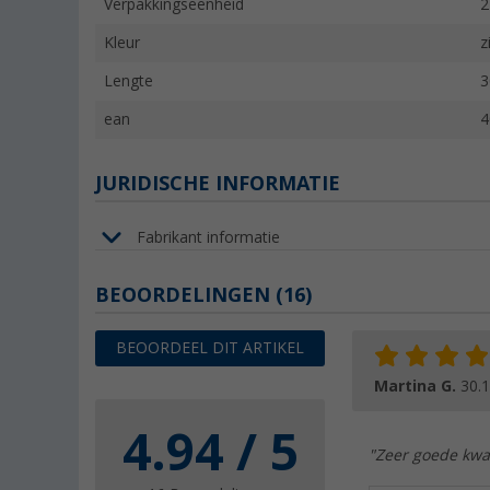
Verpakkingseenheid
2
Kleur
z
Lengte
3
ean
4
JURIDISCHE INFORMATIE
Fabrikant informatie
BEOORDELINGEN
(16)
BEOORDEEL DIT ARTIKEL
Martina G.
30.
4.94 / 5
"Zeer goede kwal