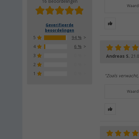
16 Beoordelingen
Waarde
Geverifieerde
beoordelingen
5
94 %
4
6 %
3
0 %
Andreas S.
21.
2
0 %
1
0 %
"Zoals verwacht,
Waarde