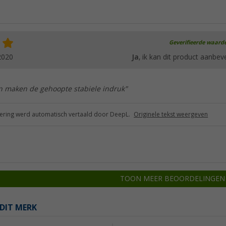
Geverifieerde waard
2020
Ja
, ik kan dit product aanbev
n maken de gehoopte stabiele indruk"
ring werd automatisch vertaald door DeepL.
Originele tekst weergeven
TOON MEER BEOORDELINGEN
DIT MERK