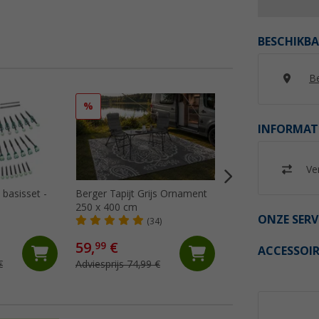
BESCHIKBA
Be
%
%
INFORMAT
Ver
basisset -
Berger Tapijt Grijs Ornament
Berger Tapijt Gre
250 x 400 cm
250x400 cm
ONZE SERV
(34)
(24)
59,
€
64,
€
99
99
ACCESSOIR
€
Adviesprijs 74,99 €
Adviesprijs 74,99 €