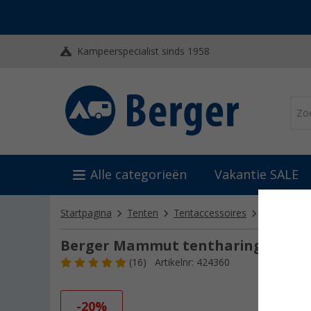
Kampeerspecialist sinds 1958
Alle categorieën
Vakantie SALE
Startpagina
Tenten
Tentaccessoires
Tentharing
Berger Mammut tentharing 2-pak
(16)
Artikelnr: 424360
-20%