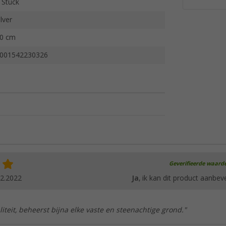
 Stück
ilver
0 cm
001542230326
Geverifieerde waard
12.2022
Ja
, ik kan dit product aanbev
iteit, beheerst bijna elke vaste en steenachtige grond."