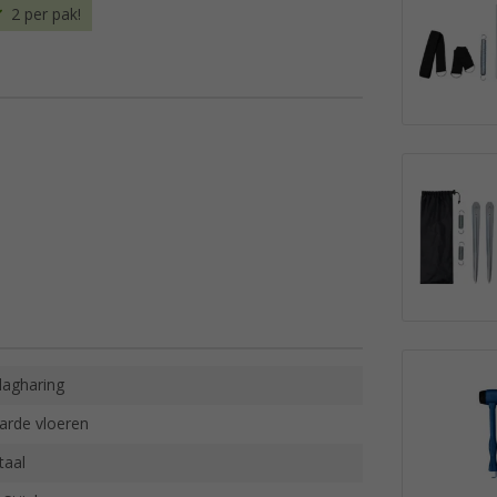
2 per pak!
lagharing
arde vloeren
taal