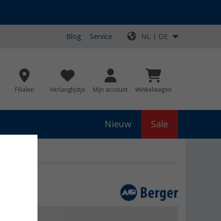
Blog
Service
NL | DE
Filialen
Verlanglijstje
Mijn account
Winkelwagen
Nieuw
Sale
js
€ 9,99