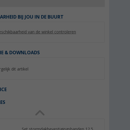
ARHEID BIJ JOU IN DE BUURT
schikbaarheid van de winkel controleren
%
IE & DOWNLOADS
gelijk dit artikel
yNature
Berger luifelbies wit Ø 7 mm
Berger vierkante bu
voortent tapijt 300
(Meer dan 100)
ICE
(Mee
6,
€
99
59,
€
99
ES
Adviesprijs 8,99 €
Adviesprijs 64,99 €
(€ 6,99 / 1 m)
Set stormdakbevestigingsbanden 12,5