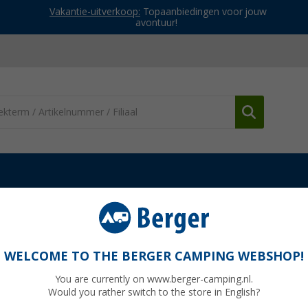
Vakantie-uitverkoop:
Topaanbiedingen voor jouw
avontuur!
en & spanmateriaal
Brger Mammut tentharing 2-pak
WELCOME TO THE BERGER CAMPING WEBSHOP!
You are currently on www.berger-camping.nl.
Would you rather switch to the store in English?
Adviespri