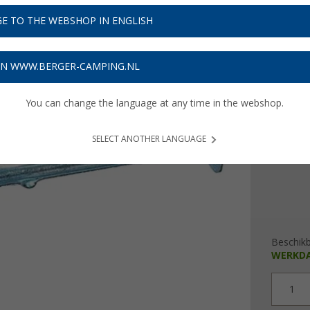
€ 7
E TO THE WEBSHOP IN ENGLISH
Prijzen inc
Verzeke
ON WWW.BERGER-CAMPING.NL
You can change the language at any time in the webshop.
Lengte
30 cm
SELECT ANOTHER LANGUAGE
Beschik
WERKD
1