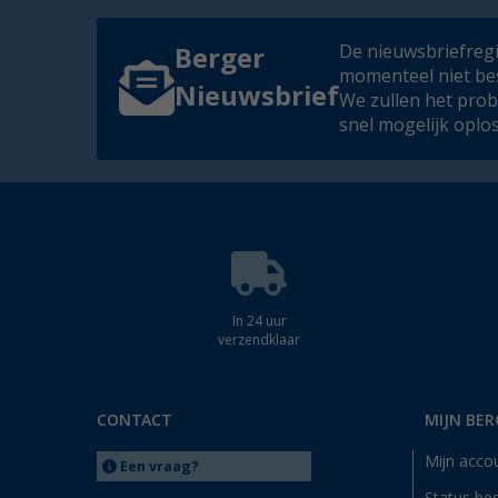
De nieuwsbriefregis
Berger
momenteel niet be
Nieuwsbrief
We zullen het pro
snel mogelijk oplo
In 24 uur
verzendklaar
CONTACT
MIJN BER
Mijn acco
Een vraag?