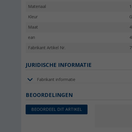
Materiaal
1
Kleur
G
Maat
4
ean
4
Fabrikant Artikel Nr.
7
JURIDISCHE INFORMATIE
Fabrikant informatie
BEOORDELINGEN
BEOORDEEL DIT ARTIKEL