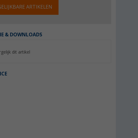
ELIJKBARE ARTIKELEN
IE & DOWNLOADS
%
%
gelijk dit artikel
ICE
Crocs Crocband Clog unisex
Crocs Klomp Klassi
sandalen
(76)
(31)
44,
€
44,
€
95
95
Adviesprijs 54,99 €
Adviesprijs 54,99 €