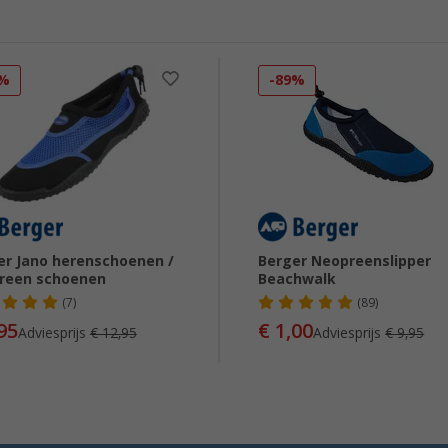
3%
-89%
er Jano herenschoenen /
Berger Neopreenslipper
reen schoenen
Beachwalk
(7)
(89)
95
€ 1,00
Adviesprijs
€ 12,95
Adviesprijs
€ 9,95