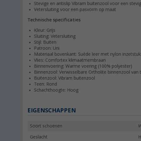
Stevige en antislip Vibram buitenzool voor een stevig
Vetersluiting voor een pasvorm op maat
Technische specificaties
Kleur: Grijs
Sluiting: Vetersluiting
Stijl: Buiten
Patroon: Uni
Materiaal bovenkant: Suède leer met nylon inzetstu
Vlies: Comfortex klimaatmembraan
Binnenvoering: Warme voering (100% polyester)
Binnenzool: Verwisselbare Ortholite binnenzool van t
Buitenzool: Vibram buitenzool
Teen: Rond
Schachthoogte: Hoog
EIGENSCHAPPEN
Soort schoenen
W
Geslacht
H