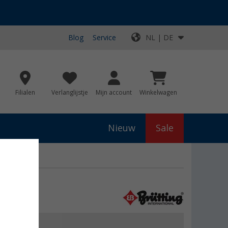
Blog
Service
NL | DE
Filialen
Verlanglijstje
Mijn account
Winkelwagen
Nieuw
Sale
rzen
js
€ 99,95