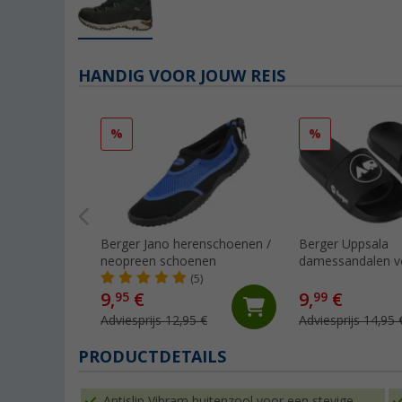
HANDIG VOOR JOUW REIS
%
%
Berger Jano herenschoenen /
Berger Uppsala
neopreen schoenen
damessandalen vo
zwembad
(5)
9,
€
9,
€
95
99
Adviesprijs 12,95 €
Adviesprijs 14,95 
PRODUCTDETAILS
Antislip Vibram buitenzool voor een stevige