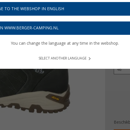
€ 7
E TO THE WEBSHOP IN ENGLISH
Prijzen inc
Verzeke
ON WWW.BERGER-CAMPING.NL
You can change the language at any time in the webshop.
Kleur
SELECT ANOTHER LANGUAGE
Maat
46
Beschik