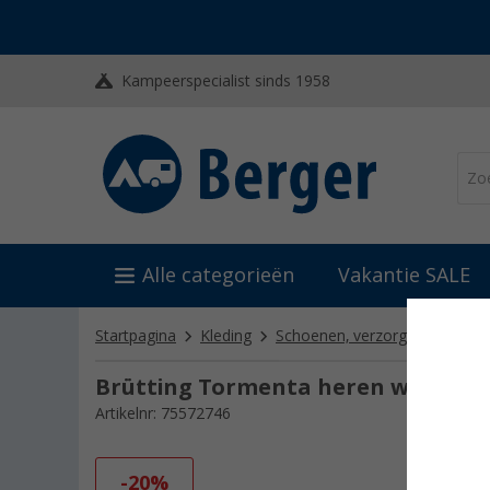
Kampeerspecialist sinds 1958
Alle categorieën
Vakantie SALE
Startpagina
Kleding
Schoenen, verzorgingsmiddel
Brütting Tormenta heren winterla
Artikelnr: 75572746
-20%