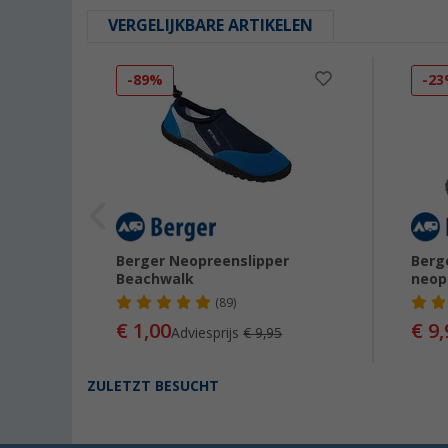
VERGELIJKBARE ARTIKELEN
-89%
-2
nen /
Berger Neopreenslipper
Berg
Beachwalk
neop
(89)
€ 1,00
€ 9,
Adviesprijs
€ 9,95
ZULETZT BESUCHT