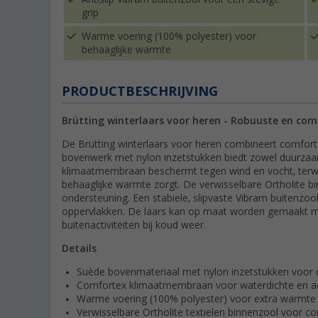
grip
Warme voering (100% polyester) voor
behaaglijke warmte
PRODUCTBESCHRIJVING
Brütting winterlaars voor heren - Robuuste en co
De Brütting winterlaars voor heren combineert comfort
bovenwerk met nylon inzetstukken biedt zowel duurzaamh
klimaatmembraan beschermt tegen wind en vocht, terwi
behaaglijke warmte zorgt. De verwisselbare Ortholite bi
ondersteuning. Een stabiele, slipvaste Vibram buitenzool
oppervlakken. De laars kan op maat worden gemaakt me
buitenactiviteiten bij koud weer.
Details
Suède bovenmateriaal met nylon inzetstukken voor du
Comfortex klimaatmembraan voor waterdichte en 
Warme voering (100% polyester) voor extra warmte
Verwisselbare Ortholite textielen binnenzool voor c