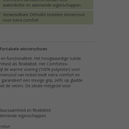
waterdichte en ademende eigenschappen
Verwisselbare Ortholite textielen binnenzool
voor extra comfort
mfortabele winterschoen
 en functionaliteit. Het hoogwaardige suède
eid als flexibiliteit. Het Comfortex-
jl de warme voering (100% polyester) voor
nnenzool van textiel biedt extra comfort en
 garandeert een stevige grip, zelfs op gladde
t de veters. De ideale metgezel voor
urzaamheid en flexibiliteit
ademende eigenschappen
omfort