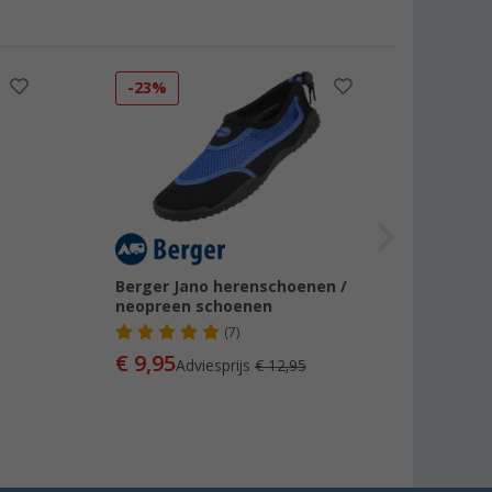
-23%
Berger Jano herenschoenen /
neopreen schoenen
(7)
€ 9,95
Adviesprijs
€ 12,95