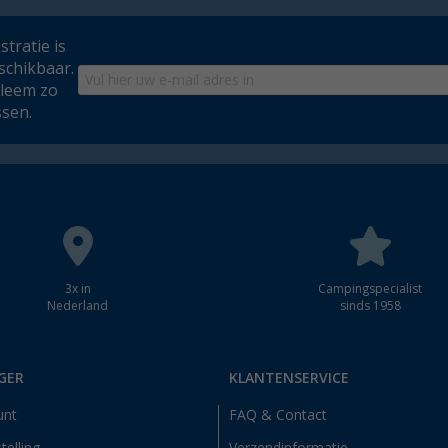
tratie is
schikbaar.
bleem zo
ssen.
3x in
Campingspecialist
Nederland
sinds 1958
GER
KLANTENSERVICE
unt
FAQ & Contact