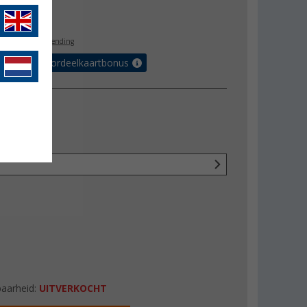
9,95
l. BTW
gratis verzending
r tot 5% voordeelkaartbonus
baarheid:
UITVERKOCHT