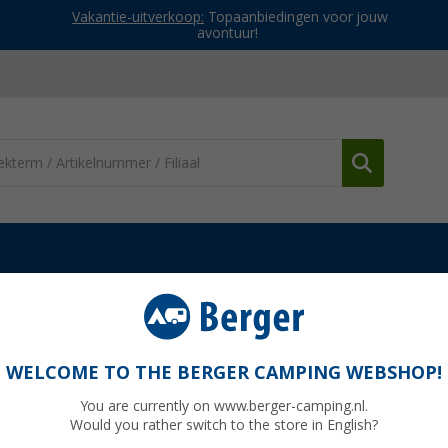
Vakantie-uitverkoop:
Topaanbiedingen voor jouw
avontuur!
en & sokken
Herenschoenen
Brütting Tormenta heren winterlaa
arzen
WELCOME TO THE BERGER CAMPING WEBSHOP!
You are currently on www.berger-camping.nl.
Would you rather switch to the store in English?
Adviespri