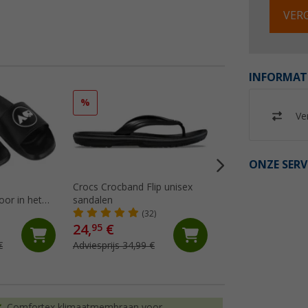
VERG
INFORMAT
%
%
Ver
ONZE SERV
Crocs Crocband Flip unisex
Crocs Crocband
or in het
sandalen
klompsandaal
(32)
(94)
24,
€
49,
€
95
95
€
Adviesprijs 34,99 €
Adviesprijs 59,99 €
Comfortex klimaatmembraan voor