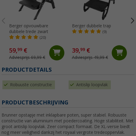
Berger opvouwbare
Berger dubbele trap
dubbele trede zwart
(9)
(20)
59,
€
39,
€
99
99
Adviesprijs 69,99 €
Adviesprijs 49,99 €
PRODUCTDETAILS
Robuuste constructie
Antislip loopvlak
PRODUCTBESCHRIJVING
Brunner opstapje met inklapbare poten, super stabiel. Robuuste
constructie van aluminium met poedercoating. Hoge stabiliteit. Met
groot antislip loopvlak. Zeer compact formaat. De XL-versie biedt
nog meer veiligheid dankzij het royaal vergrote tredeoppervlak.