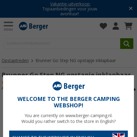
Vakantie-uitverkoop:
Topaanbiedingen voor jouw
avontuur!
Opstaptreden
Brunner Go Step NG opstapje inklapbaar
Brunner Go Step NG opstapje inklapbaar
(4)
Artikelnr: 416612
WELCOME TO THE BERGER CAMPING
WEBSHOP!
You are currently on www.berger-camping.nl.
Would you rather switch to the store in English?