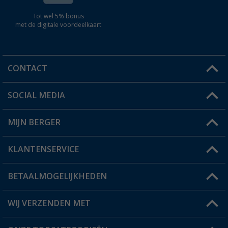
Tot wel 5% bonus
met de digitale voordeelkaart
CONTACT
SOCIAL MEDIA
Een vraag?
MIJN BERGER
Winkel vinden
KLANTENSERVICE
Mijn account
Status bestelling
BETAALMOGELIJKHEDEN
FAQ & Contact
Berger voordeelkaart
Verzendinformatie
WIJ VERZENDEN MET
Verlanglijstje
Retourneren