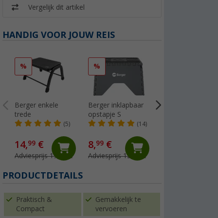
Vergelijk dit artikel
HANDIG VOOR JOUW REIS
%
%
%
Berger enkele
Berger inklapbaar
Berger oprijblokk
trede
opstapje S
caravan/camper
set van 2
(5)
(14)
(Meer dan 100)
14,
€
8,
€
24,
€
99
99
99
Adviesprijs 19,99 €
Adviesprijs 12,99 €
Adviesprijs 34,99 
PRODUCTDETAILS
Praktisch &
Gemakkelijk te
Compact
vervoeren