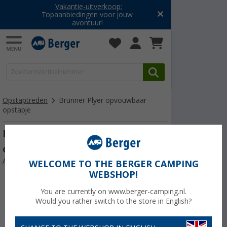
Vakantie-uitverkoop:
Topaanbiedingen voor jouw
avontuur!
Opstaptreden
Brunner Plyer opvouwbaar
opstapje
Brunner Plyer opvouwbaar
opstapje
Artikelnr: 223347
WELCOME TO THE BERGER CAMPING
WEBSHOP!
You are currently on www.berger-camping.nl.
Would you rather switch to the store in English?