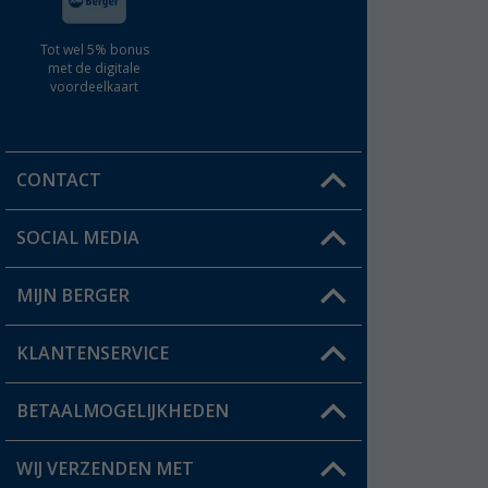
Tot wel 5% bonus
met de digitale
voordeelkaart
CONTACT
SOCIAL MEDIA
Een vraag?
MIJN BERGER
Winkel vinden
KLANTENSERVICE
Mijn account
Status bestelling
BETAALMOGELIJKHEDEN
FAQ & Contact
Berger voordeelkaart
Verzendinformatie
WIJ VERZENDEN MET