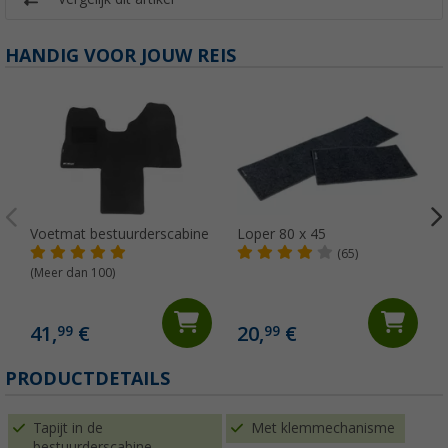
HANDIG VOOR JOUW REIS
Voetmat bestuurderscabine
Loper 80 x 45
(65)
(Meer dan 100)
41,
€
20,
€
99
99
PRODUCTDETAILS
Tapijt in de
Met klemmechanisme
bestuurderscabine