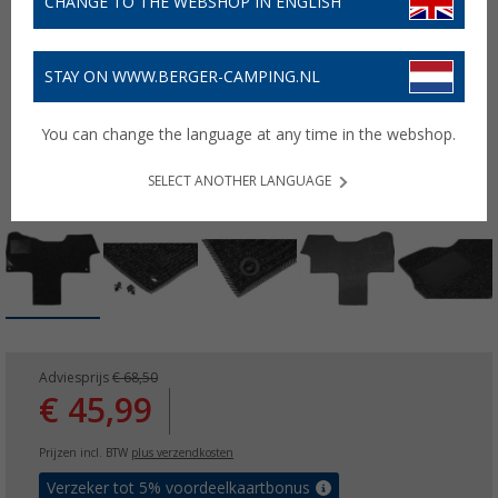
CHANGE TO THE WEBSHOP IN ENGLISH
STAY ON WWW.BERGER-CAMPING.NL
You can change the language at any time in the webshop.
SELECT ANOTHER LANGUAGE
Adviesprijs
€ 68,50
€ 45,99
Prijzen incl. BTW
plus verzendkosten
Verzeker tot 5% voordeelkaartbonus