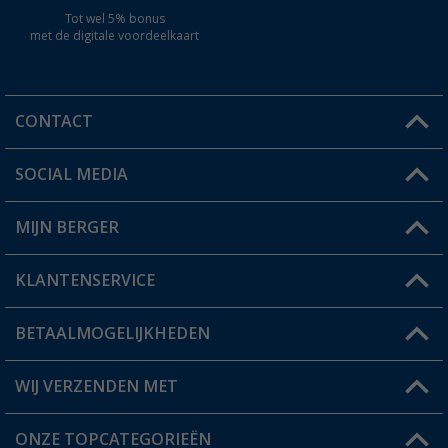
Tot wel 5% bonus
met de digitale voordeelkaart
CONTACT
SOCIAL MEDIA
Een vraag?
MIJN BERGER
Winkel vinden
KLANTENSERVICE
Mijn account
Status bestelling
BETAALMOGELIJKHEDEN
FAQ & Contact
Berger voordeelkaart
Verzendinformatie
WIJ VERZENDEN MET
Verlanglijstje
Retourneren
ONZE TOPCATEGORIEËN