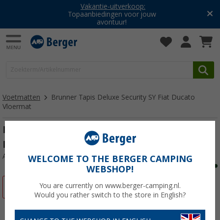
Vakantie-uitverkoop:
Topaanbiedingen voor jouw
avontuur!
Voetmatten
Brunner Tapis Deluxe Security SY Fiat Ducato
Vloermat
Brunner Tapis Deluxe Security SY Fiat
Ducato Vloermat
Artikelnr: 433058
WELCOME TO THE BERGER CAMPING
WEBSHOP!
You are currently on www.berger-camping.nl.
-32%
Would you rather switch to the store in English?