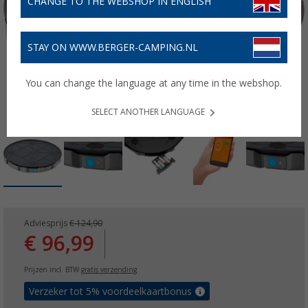
CHANGE TO THE WEBSHOP IN ENGLISH
STAY ON WWW.BERGER-CAMPING.NL
You can change the language at any time in the webshop.
SELECT ANOTHER LANGUAGE
Adviesprijs
€ 124,90
€ 96,99
Prijzen incl. BTW
gratis verzending
Verzeker tot 5% voordeelkaartbonus