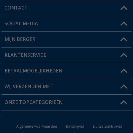
CONTACT
SOCIAL MEDIA
Een vraag?
MIJN BERGER
Winkel vinden
KLANTENSERVICE
Mijn account
Status bestelling
BETAALMOGELIJKHEDEN
FAQ & Contact
Berger voordeelkaart
Verzendinformatie
WIJ VERZENDEN MET
Verlanglijstje
Retourneren
ONZE TOPCATEGORIEËN
Catalogus
Camper en caravan accessoires
Dealer worden
Algemene voorwaarden
Batterijwet
Duitse Elektrowet
Keukenaccessoires