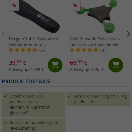
%
%
Berger CH410 Gascontrol
GOK Senso4s Plus niveau-
niveaumeter voor
indicator voor gascilinders
gasflessen
(36)
(81)
39,
€
69,
€
99
99
Adviesprijs 49,99 €
Adviesprijs 109,- €
PRODUCTDETAILS
Geschikt voor alle
Geschikt voor 5 kg en 11 kg
gasflessen (staal,
gasflessen
aluminium, kunststof,
glasvezel)
Snelste en nauwkeurigste
niveaumeting