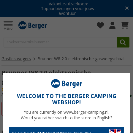
Vakantie-uitverkoop:
Topaanbiedingen voor jouw
avontuur!
Gasfles wegers
Brunner W8 2.0 elektronische gasweegschaal
Brunner W8 2.0 elektronische
gasweegschaal
(1)
Artikelnr: 287580
WELCOME TO THE BERGER CAMPING
WEBSHOP!
-22%
You are currently on www.berger-camping.nl.
Would you rather switch to the store in English?