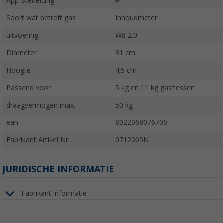
App-Steuerung
Soort wat betreft gas
Inhoudmeter
uitvoering
W8 2.0
Diameter
31 cm
Hoogte
4,5 cm
Passend voor
5 kg en 11 kg gasflessen
draagvermogen max.
50 kg
ean
8022068076706
Fabrikant Artikel Nr.
0712005N
JURIDISCHE INFORMATIE
Fabrikant informatie