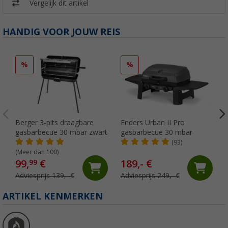
Vergelijk dit artikel
HANDIG VOOR JOUW REIS
%
%
Berger 3-pits draagbare
Enders Urban II Pro
gasbarbecue 30 mbar zwart
gasbarbecue 30 mbar
(93)
(Meer dan 100)
99,
€
189,- €
99
Adviesprijs 139,- €
Adviesprijs 249,- €
ARTIKEL KENMERKEN