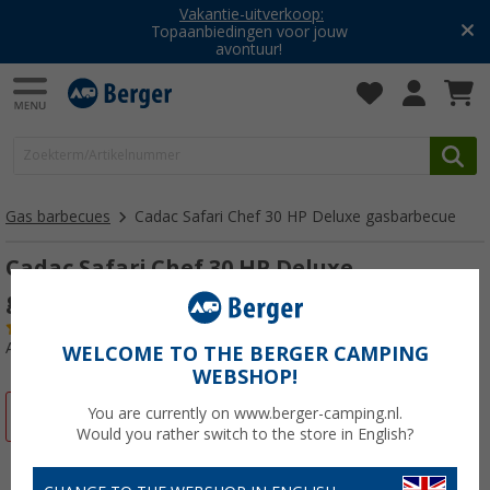
Vakantie-uitverkoop:
Topaanbiedingen voor jouw
avontuur!
Gas barbecues
Cadac Safari Chef 30 HP Deluxe gasbarbecue
Cadac Safari Chef 30 HP Deluxe
gasbarbecue
(
Over
100)
Artikelnr: 733989
WELCOME TO THE BERGER CAMPING
WEBSHOP!
You are currently on www.berger-camping.nl.
-10%
Would you rather switch to the store in English?