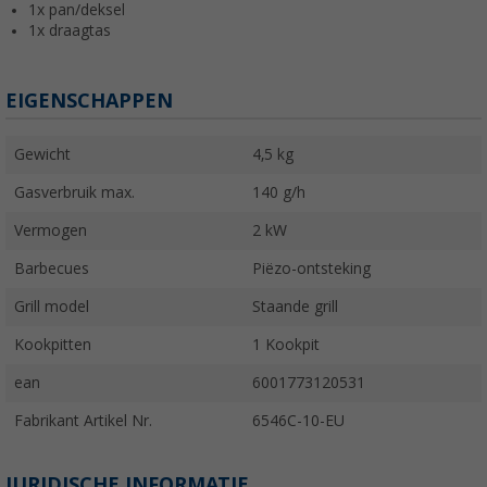
1x pan/deksel
1x draagtas
EIGENSCHAPPEN
Gewicht
4,5 kg
Gasverbruik max.
140 g/h
Vermogen
2 kW
Barbecues
Piëzo-ontsteking
Grill model
Staande grill
Kookpitten
1 Kookpit
ean
6001773120531
Fabrikant Artikel Nr.
6546C-10-EU
JURIDISCHE INFORMATIE