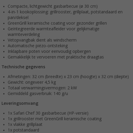
Compacte, lichtgewicht gasbarbecue (ø 30 cm)
4-in-1 kookoplossing: grillrooster, grillplaat, potstandaard en
pan/deksel
GreenGrill keramische coating voor gezonder grillen
Geïntegreerde warmteafleider voor gelijkmatige
warmteverdeling
Vetopvangbak dient als windscherm
Automatische piëzo-ontsteking
Inklapbare poten voor eenvoudig opbergen
Gemakkelijk te vervoeren met praktische draagtas
Technische gegevens
Afmetingen: 32 cm (breedte) x 23 cm (hoogte) x 32 cm (diepte)
Gewicht: ongeveer 4,5 kg
Totaal verwarmingsvermogen: 2 kW
Gemiddeld gasverbruik: 140 g/u
Leveringsomvang
1x Safari Chef 30 gasbarbecue (HP-versie)
1x grillrooster met GreenGrill keramische coating
1x vlakke grillplaat
1x potstandaard