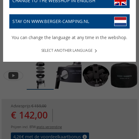
CHANGE TO THE WEBSHOP IN ENGLISH
STAY ON WWW.BERGER-CAMPING.NL
You can change the language at any time in the webshop.
SELECT ANOTHER LANGUAGE
Adviesprijs
€ 159,00
€ 142,00
Prijzen incl. BTW
gratis verzending
4,26
€ met de voordeelkaartbonus