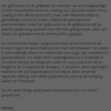
Het grillrooster en de grillplaat zijn voorzien van de hoogwaardige
CADAC GreenGrill keramische coating voor gezonder koken. Deze
coating is niet alleen duurzaam, maar ook milieuvriendelijk en
gemakkelijk schoon te maken. Dankzij de geïntegreerde
warmteverdeler onder het grillrooster en de grillplaat wordt de
warmte gelijkmatig verdeeld over het hele grilloppervlak. Alles, van
steaks tot gebakken eieren, wordt perfect gegaard.
De uitneembare vetpan vangt kookresten op en beschermt de
brander tegen de wind zodat de vlam niet kan uitwaaien. De vetpan
is ook makkelijk schoon te maken met een sopje, dus onderhoud is
geen probleem. De Safari Chef campingbarbecue is makkelijk te
vervoeren dankzij de inklapbare poten en nog compacter op te
bergen in de meegeleverde draagtas. In de poten zitten openingen
waardoor het QR koppelingsslot kan blijven zitten als je het
apparaat opbergt. Een ideale gasbarbecue voor op de camping,
balkon of in het park!
De HP versie (hoge druk) werkt rechtstreeks met een EN417
gaspatroon.
Details