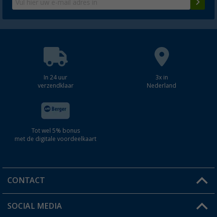
In 24 uur
3x in
verzendklaar
Nederland
Tot wel 5% bonus
met de digitale voordeelkaart
CONTACT
SOCIAL MEDIA
Een vraag?