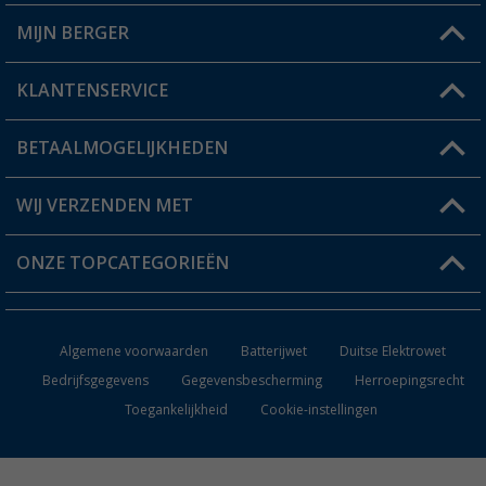
MIJN BERGER
Winkel vinden
KLANTENSERVICE
Mijn account
Status bestelling
BETAALMOGELIJKHEDEN
FAQ & Contact
Berger voordeelkaart
Verzendinformatie
WIJ VERZENDEN MET
Verlanglijstje
Retourneren
ONZE TOPCATEGORIEËN
Catalogus
Camper en caravan accessoires
Dealer worden
Algemene voorwaarden
Batterijwet
Duitse Elektrowet
Keukenaccessoires
Bedrijfsgegevens
Gegevensbescherming
Herroepingsrecht
Toegankelijkheid
Cookie-instellingen
Campingmeubilair
Campingtoiletten