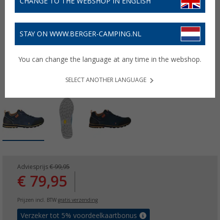
CHANGE TO THE WEBSHOP IN ENGLISH
STAY ON WWW.BERGER-CAMPING.NL
You can change the language at any time in the webshop.
SELECT ANOTHER LANGUAGE
Adviesprijs
€ 99,95
€ 79,95
Prijzen incl. BTW
gratis verzending
Verzeker tot 5% voordeelkaartbonus