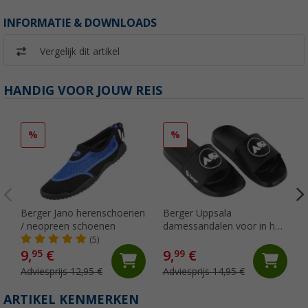
INFORMATIE & DOWNLOADS
Vergelijk dit artikel
HANDIG VOOR JOUW REIS
%
%
Berger Jano herenschoenen
Berger Uppsala
/ neopreen schoenen
damessandalen voor in het
zwembad
(5)
9,
€
9,
€
95
99
Adviesprijs 12,95 €
Adviesprijs 14,95 €
ARTIKEL KENMERKEN