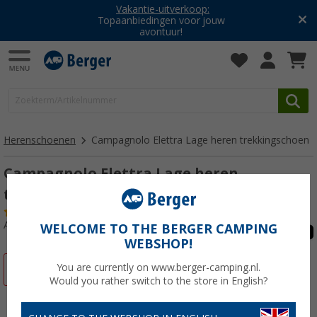
Vakantie-uitverkoop:
Topaanbiedingen voor jouw
avontuur!
Herenschoenen
Campagnolo Elettra Lage heren trekkingschoen
Campagnolo Elettra Lage heren
trekkingschoen
(13)
Artikelnr: 85584046
WELCOME TO THE BERGER CAMPING
WEBSHOP!
You are currently on www.berger-camping.nl.
-20%
Would you rather switch to the store in English?