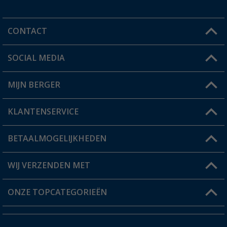
CONTACT
SOCIAL MEDIA
Een vraag?
MIJN BERGER
Winkel vinden
KLANTENSERVICE
Mijn account
Status bestelling
BETAALMOGELIJKHEDEN
FAQ & Contact
Berger voordeelkaart
Verzendinformatie
WIJ VERZENDEN MET
Verlanglijstje
Retourneren
ONZE TOPCATEGORIEËN
Catalogus
Camper en caravan accessoires
Dealer worden