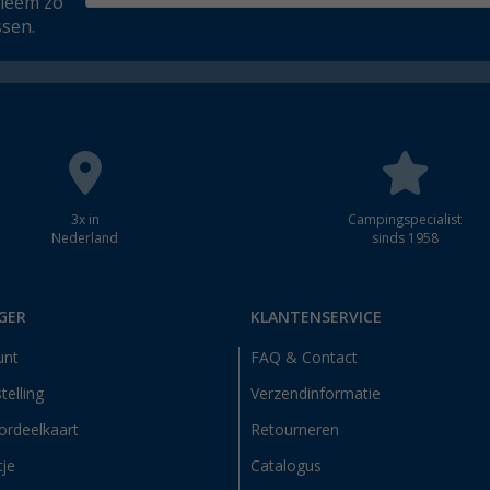
bleem zo
ssen.
3x in
Campingspecialist
Nederland
sinds 1958
GER
KLANTENSERVICE
unt
FAQ & Contact
telling
Verzendinformatie
ordeelkaart
Retourneren
tje
Catalogus