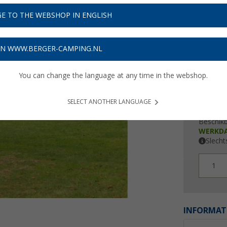
€ 2
E TO THE WEBSHOP IN ENGLISH
Prijzen inc
8,64
€ m
ON WWW.BERGER-CAMPING.NL
You can change the language at any time in the webshop.
SELECT ANOTHER LANGUAGE
Beschik
WERKD
Slecht
1
INFORMAT