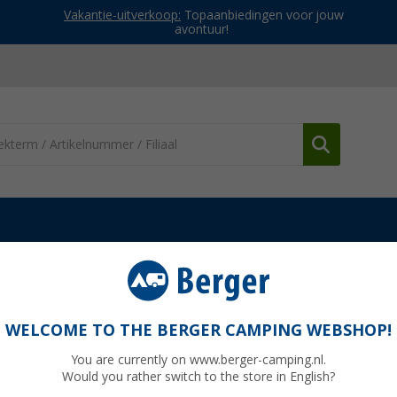
Vakantie-uitverkoop:
Topaanbiedingen voor jouw
avontuur!
chermen & parasols
Campooz windscherm
WELCOME TO THE BERGER CAMPING WEBSHOP!
You are currently on www.berger-camping.nl.
Would you rather switch to the store in English?