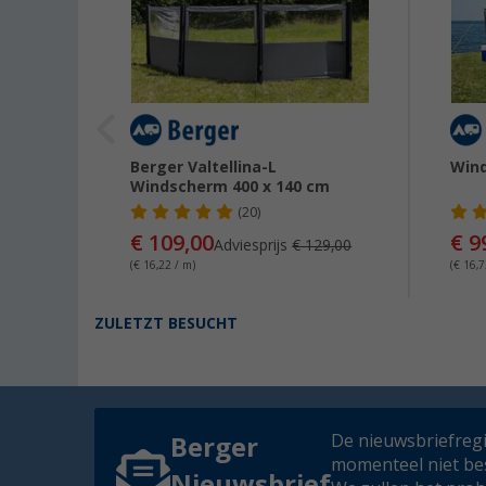
Berger Valtellina-L
Win
rm
Windscherm 400 x 140 cm
(20)
€ 109,00
€ 9
Adviesprijs
€ 129,00
(€ 16,22 / m)
(€ 16,7
ZULETZT BESUCHT
De nieuwsbriefregis
Berger
momenteel niet be
Nieuwsbrief