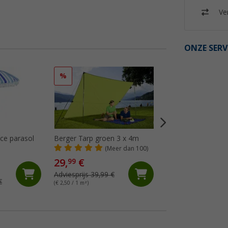
Ver
ONZE SERV
%
%
ce parasol
Berger Tarp groen 3 x 4m
Berger Vela UV-tent
(Meer dan 100)
(77)
29,
€
99
44,
€
99
Adviesprijs 39,99 €
€
Adviesprijs 59,99 €
(€ 2,50 / 1 m²)