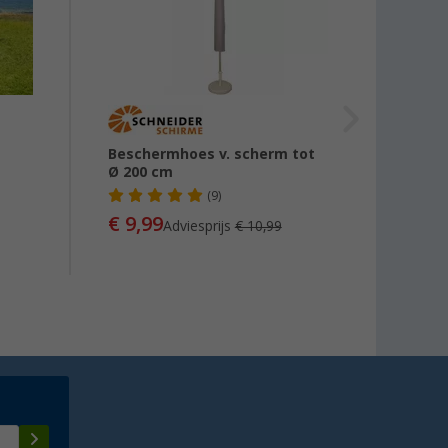
Beschermhoes v. scherm tot
Westf
Ø 200 cm
Winds
(9)
€ 9,99
€ 19
Adviesprijs
€ 10,99