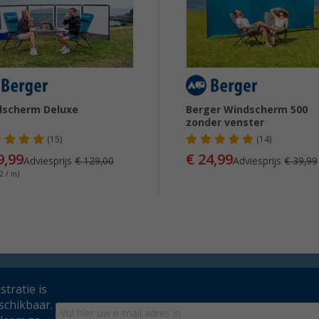
dscherm Deluxe
Berger Windscherm 500
zonder venster
(15)
(14)
9,99
€ 24,99
Adviesprijs
€ 129,00
Adviesprijs
€ 39,99
2 / m)
tratie is
schikbaar.