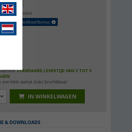
88,00
l. BTW
gratis verzending
et de voordeelkaartbonus
baarheid:
STANDAARD LEVERTIJD VAN 3 TOT 5
AGEN
s een klein aantal stuks beschikbaar
IN WINKELWAGEN
IE & DOWNLOADS