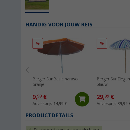
HANDIG VOOR JOUW REIS
%
%
Berger SunBasic parasol
Berger SunElegan
oranje
blauw
9,
€
29,
€
99
99
Adviesprijs 14,99 €
Adviesprijs 39,99 
PRODUCTDETAILS
Traploos uitschuifbaar windscherm