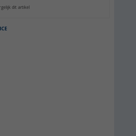
gelijk dit artikel
ICE
%
%
 / luifel
Tarp 4x3 UV+50
Berger Windscherm
zonder raam Groen
(64)
(14)
49,
€
99
24,
€
99
Adviesprijs 59,99 €
Adviesprijs 39,99 €
(€ 4,17 / 1 m²)