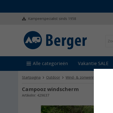
Kampeerspecialist sinds 1958
Alle categorieën
Vakantie SALE
Startpagina
Outdoor
Wind- & zonwering
Winds
Campooz windscherm
Artikelnr: 429637