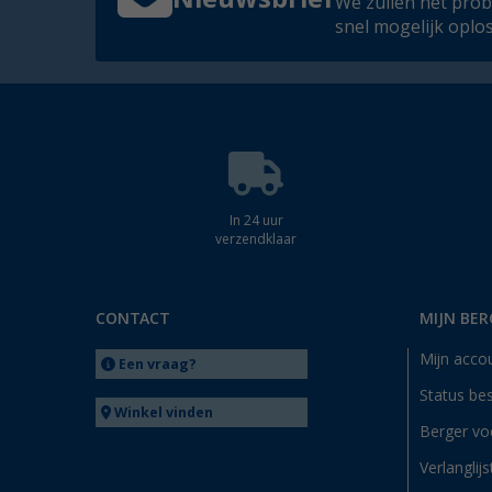
We zullen het pro
snel mogelijk oplo
In 24 uur
verzendklaar
CONTACT
MIJN BER
Mijn acco
Een vraag?
Status bes
Winkel vinden
Berger vo
Verlanglijs