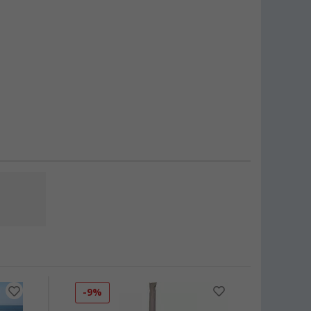
-9%
-17